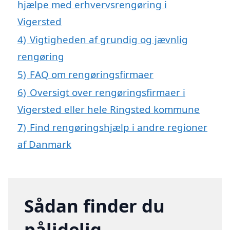
hjælpe med erhvervsrengøring i
Vigersted
4)
Vigtigheden af grundig og jævnlig
rengøring
5)
FAQ om rengøringsfirmaer
6)
Oversigt over rengøringsfirmaer i
Vigersted eller hele Ringsted kommune
7)
Find rengøringshjælp i andre regioner
af Danmark
Sådan finder du
pålidelig