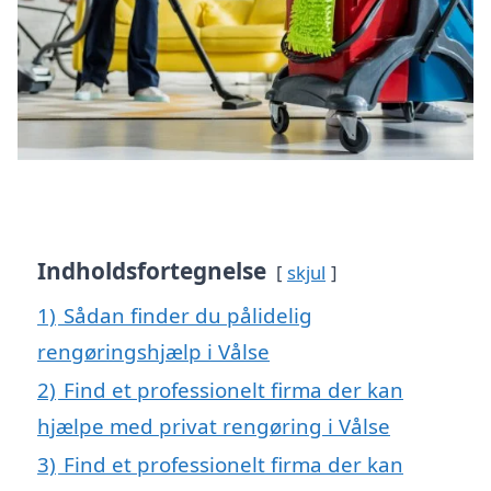
Indholdsfortegnelse
skjul
1)
Sådan finder du pålidelig
rengøringshjælp i Vålse
2)
Find et professionelt firma der kan
hjælpe med privat rengøring i Vålse
3)
Find et professionelt firma der kan