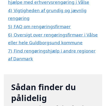
hjælpe med erhvervsrengøring i Vålse
4)
Vigtigheden af grundig og jævnlig
rengøring
5)
FAQ om rengøringsfirmaer
6)
Oversigt over rengøringsfirmaer i Vålse
eller hele Guldborgsund kommune
7)
Find rengøringshjælp i andre regioner
af Danmark
Sådan finder du
pålidelig