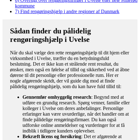
6)
Oversigt over rengøringsfirmaer i Uvelse eller hele Hillerød
kommune
7)
Find rengøringshjælp i andre regioner af Danmark
Sådan finder du pålidelig
rengøringshjælp i Uvelse
Når du skal vælge den rette rengøringshjælp til dit hjem eller
virksomhed i Uvelse, træffer du en betydningsfuld
beslutning. Det er ikke kun et strålende rent resultat, du
ønsker, men også en følelse af tillid og sikkerhed ved at åbne
dørene til dit personlige eller professionelle rum. Her er
nogle afgørende skridt, der vil guide dig mod at finde
pålidelig rengøringshjælp, som du kan have fuld tillid til:
Gennemfør omhyggelig research
: Begynd med at
udføre en grundig research. Spørg venner, familie eller
kolleger i Uvelse om deres anbefalinger. Personlige
erfaringer kan være uvurderlige, når det handler om at
finde pålidelige rengøringsfirmaer. Du kan også
udforske online anmeldelser og vurderinger for at få
indblik i tidligere kunders oplevelser.
Bekræft licens og forsikring
: Det er afgørende at