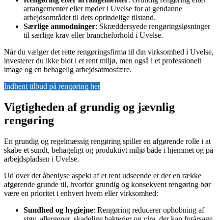
arrangementer eller møder i Uvelse for at gendanne
arbejdsområdet til dets oprindelige tilstand.
Særlige anmodninger
: Skræddersyede rengøringsløsninger
til særlige krav eller brancheforhold i Uvelse.
Når du vælger det rette rengøringsfirma til din virksomhed i Uvelse,
investerer du ikke blot i et rent miljø, men også i et professionelt
image og en behagelig arbejdsatmosfære.
Indhent tilbud på rengøring her
Vigtigheden af grundig og jævnlig
rengøring
En grundig og regelmæssig rengøring spiller en afgørende rolle i at
skabe et sundt, behageligt og produktivt miljø både i hjemmet og på
arbejdspladsen i Uvelse.
Ud over det åbenlyse aspekt af et rent udseende er der en række
afgørende grunde til, hvorfor grundig og konsekvent rengøring bør
være en prioritet i enhvert hvem eller virksomhed:
Sundhed og hygiejne
: Rengøring reducerer ophobning af
støv, allergener, skadelige bakterier og vira, der kan forårsage