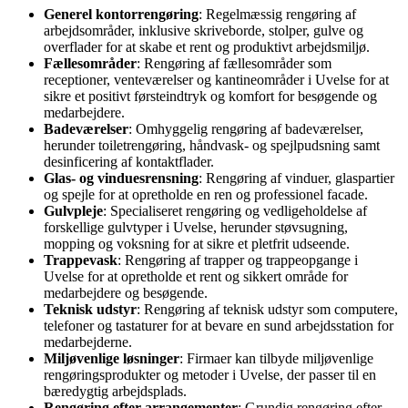
Generel kontorrengøring
: Regelmæssig rengøring af
arbejdsområder, inklusive skriveborde, stolper, gulve og
overflader for at skabe et rent og produktivt arbejdsmiljø.
Fællesområder
: Rengøring af fællesområder som
receptioner, venteværelser og kantineområder i Uvelse for at
sikre et positivt førsteindtryk og komfort for besøgende og
medarbejdere.
Badeværelser
: Omhyggelig rengøring af badeværelser,
herunder toiletrengøring, håndvask- og spejlpudsning samt
desinficering af kontaktflader.
Glas- og vinduesrensning
: Rengøring af vinduer, glaspartier
og spejle for at opretholde en ren og professionel facade.
Gulvpleje
: Specialiseret rengøring og vedligeholdelse af
forskellige gulvtyper i Uvelse, herunder støvsugning,
mopping og voksning for at sikre et pletfrit udseende.
Trappevask
: Rengøring af trapper og trappeopgange i
Uvelse for at opretholde et rent og sikkert område for
medarbejdere og besøgende.
Teknisk udstyr
: Rengøring af teknisk udstyr som computere,
telefoner og tastaturer for at bevare en sund arbejdsstation for
medarbejderne.
Miljøvenlige løsninger
: Firmaer kan tilbyde miljøvenlige
rengøringsprodukter og metoder i Uvelse, der passer til en
bæredygtig arbejdsplads.
Rengøring efter arrangementer
: Grundig rengøring efter