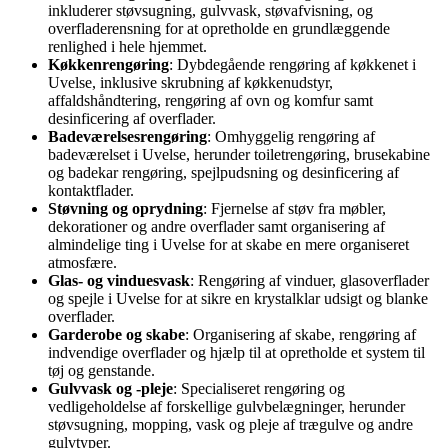
inkluderer støvsugning, gulvvask, støvafvisning, og
overfladerensning for at opretholde en grundlæggende
renlighed i hele hjemmet.
Køkkenrengøring
: Dybdegående rengøring af køkkenet i
Uvelse, inklusive skrubning af køkkenudstyr,
affaldshåndtering, rengøring af ovn og komfur samt
desinficering af overflader.
Badeværelsesrengøring
: Omhyggelig rengøring af
badeværelset i Uvelse, herunder toiletrengøring, brusekabine
og badekar rengøring, spejlpudsning og desinficering af
kontaktflader.
Støvning og oprydning
: Fjernelse af støv fra møbler,
dekorationer og andre overflader samt organisering af
almindelige ting i Uvelse for at skabe en mere organiseret
atmosfære.
Glas- og vinduesvask
: Rengøring af vinduer, glasoverflader
og spejle i Uvelse for at sikre en krystalklar udsigt og blanke
overflader.
Garderobe og skabe
: Organisering af skabe, rengøring af
indvendige overflader og hjælp til at opretholde et system til
tøj og genstande.
Gulvvask og -pleje
: Specialiseret rengøring og
vedligeholdelse af forskellige gulvbelægninger, herunder
støvsugning, mopping, vask og pleje af trægulve og andre
gulvtyper.