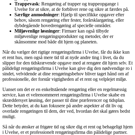
Trappevask
: Rengøring af trapper og trappeopgange i
Uvelse for at sikre, at de forbliver rene og sikre at færdes på.
Særlige anmodninger
: Hjælp til specifikke opgaver efter
behov, såsom rengøring efter fester, forårsklargøring, eller
dybdegående hovedrengøring af specielle områder.
Miljøvenlige løsninger
: Firmaer kan også tilbyde
miljøvenlige rengøringsprodukter og metoder, der er
skånsomme mod både dit hjem og planeten.
Når du vælger det rigtige rengøringsfirma i Uvelse, får du ikke kun
et rent hus, men også mere tid til at nyde andre ting i livet, da du
slipper for den tidskrævende opgave med at rengøre dit hjem selv. Et
pålideligt rengøringsfirma i Uvelse kan give dig den nødvendige ro i
sindet, velvidende at dine rengøringsbehov bliver taget hånd om af
professionelle, der forstår vigtigheden af et rent og velplejet miljø.
Uanset om det er en enkeltstående rengøring eller en regelmæssig
service, kan et velrenommeret rengøringsfirma i Uvelse skabe en
skræddersyet løsning, der passer til dine præferencer og tidsplan.
Dette betyder, at du kan fokusere på andre aspekter af dit liv og
overlade rengøringen til dem, der ved, hvordan det skal gøres bedst
muligt.
Så når du ønsker at frigøre tid og sikre dig et rent og behageligt hjem
i Uvelse, er et professionelt rengøringsfirma din pålidelige partner.