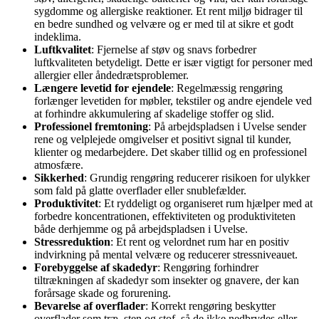
sygdomme og allergiske reaktioner. Et rent miljø bidrager til
en bedre sundhed og velvære og er med til at sikre et godt
indeklima.
Luftkvalitet
: Fjernelse af støv og snavs forbedrer
luftkvaliteten betydeligt. Dette er især vigtigt for personer med
allergier eller åndedrætsproblemer.
Længere levetid for ejendele
: Regelmæssig rengøring
forlænger levetiden for møbler, tekstiler og andre ejendele ved
at forhindre akkumulering af skadelige stoffer og slid.
Professionel fremtoning
: På arbejdspladsen i Uvelse sender
rene og velplejede omgivelser et positivt signal til kunder,
klienter og medarbejdere. Det skaber tillid og en professionel
atmosfære.
Sikkerhed
: Grundig rengøring reducerer risikoen for ulykker
som fald på glatte overflader eller snublefælder.
Produktivitet
: Et ryddeligt og organiseret rum hjælper med at
forbedre koncentrationen, effektiviteten og produktiviteten
både derhjemme og på arbejdspladsen i Uvelse.
Stressreduktion
: Et rent og velordnet rum har en positiv
indvirkning på mental velvære og reducerer stressniveauet.
Forebyggelse af skadedyr
: Rengøring forhindrer
tiltrækningen af skadedyr som insekter og gnavere, der kan
forårsage skade og forurening.
Bevarelse af overflader
: Korrekt rengøring beskytter
overflader som træ, sten og stof, så de ikke nedbrydes eller