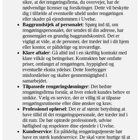
sikre, at det rengøringsfirma, du overvejer, har de
nødvendige licenser og forsikringer. Dette vil beskytte
dig i tilfælde af eventuelle uheld under rengøringen
eller skader på ejendommen i Uvelse.
Baggrundstjek af personalet
: Spørg ind til, om
rengøringspersonalet, der sendes til din adresse, har
gennemgået en grundig baggrundskontrol. Det er
vigtigt at vide, at de personer, der træder ind i dit hjem
eller kontor, er pålidelige og troværdige.
Klare aftaler
: Gå altid ind i en skriftlig kontrakt med
klare vilkår og betingelser. Kontrakten bør omfatte
priser, omfanget af rengøringen, hyppighed og
eventuelle ekstra ydelser. Dette forebygger
misforståelser og skaber gennemsigtighed i
samarbejdet.
Tilpassede rengøringsløsninger
: Det bedste
rengøringsfirma forstår, at hver enkelt kundes behov er
unikke. Vælg en service, der er villig til at tilpasse
rengøringsrutinerne efter dine ønsker og krav.
Professionel opførsel
: Det er af største betydning at
have tillid til det rengøringspersonale, der træder ind i
dit rum. De bør optræde professionelt, udvise
høflighed og respektere dine ejendele i Uvelse.
Kundeservice
: En pålidelig rengøringstjeneste bør
have en stærk kundeservice. De skal være hurtige til at