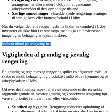
arrangementer eller møder i Udby for at gendanne
arbejdsområdet til dets oprindelige tilstand.
Særlige anmodninger
: Skræddersyede rengøringsløsninger
til særlige krav eller brancheforhold i Udby.
Når du vælger det rette rengøringsfirma til din virksomhed i Udby,
investerer du ikke blot i et rent miljø, men også i et professionelt
image og en behagelig arbejdsatmosfære.
Indhent tilbud på rengøring her
Vigtigheden af grundig og jævnlig
rengøring
En grundig og regelmæssig rengøring spiller en afgørende rolle i at
skabe et sundt, behageligt og produktivt miljø både i hjemmet og på
arbejdspladsen i Udby.
Ud over det åbenlyse aspekt af et rent udseende er der en række
afgørende grunde til, hvorfor grundig og konsekvent rengøring bør
være en prioritet i enhvert hvem eller virksomhed:
Sundhed og hygiejne
: Rengøring reducerer ophobning af
støv, allergener, skadelige bakterier og vira, der kan forårsage