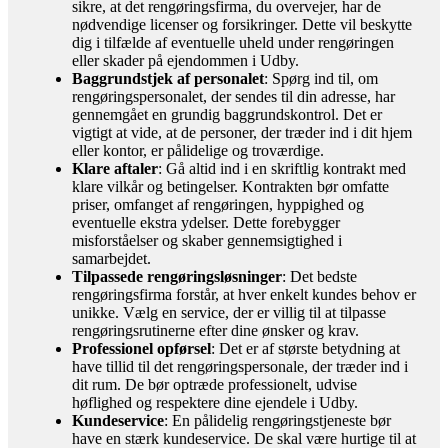
sikre, at det rengøringsfirma, du overvejer, har de
nødvendige licenser og forsikringer. Dette vil beskytte
dig i tilfælde af eventuelle uheld under rengøringen
eller skader på ejendommen i Udby.
Baggrundstjek af personalet
: Spørg ind til, om
rengøringspersonalet, der sendes til din adresse, har
gennemgået en grundig baggrundskontrol. Det er
vigtigt at vide, at de personer, der træder ind i dit hjem
eller kontor, er pålidelige og troværdige.
Klare aftaler
: Gå altid ind i en skriftlig kontrakt med
klare vilkår og betingelser. Kontrakten bør omfatte
priser, omfanget af rengøringen, hyppighed og
eventuelle ekstra ydelser. Dette forebygger
misforståelser og skaber gennemsigtighed i
samarbejdet.
Tilpassede rengøringsløsninger
: Det bedste
rengøringsfirma forstår, at hver enkelt kundes behov er
unikke. Vælg en service, der er villig til at tilpasse
rengøringsrutinerne efter dine ønsker og krav.
Professionel opførsel
: Det er af største betydning at
have tillid til det rengøringspersonale, der træder ind i
dit rum. De bør optræde professionelt, udvise
høflighed og respektere dine ejendele i Udby.
Kundeservice
: En pålidelig rengøringstjeneste bør
have en stærk kundeservice. De skal være hurtige til at