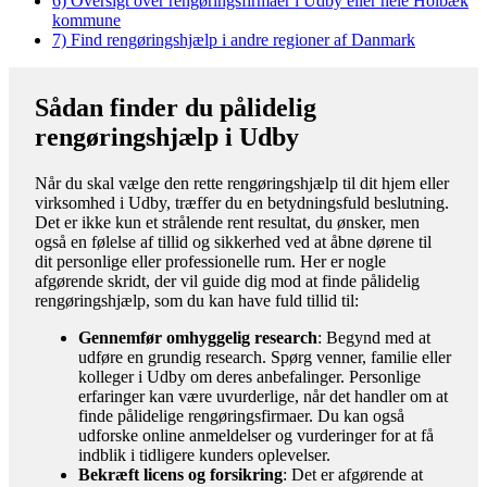
6)
Oversigt over rengøringsfirmaer i Udby eller hele Holbæk
kommune
7)
Find rengøringshjælp i andre regioner af Danmark
Sådan finder du pålidelig
rengøringshjælp i Udby
Når du skal vælge den rette rengøringshjælp til dit hjem eller
virksomhed i Udby, træffer du en betydningsfuld beslutning.
Det er ikke kun et strålende rent resultat, du ønsker, men
også en følelse af tillid og sikkerhed ved at åbne dørene til
dit personlige eller professionelle rum. Her er nogle
afgørende skridt, der vil guide dig mod at finde pålidelig
rengøringshjælp, som du kan have fuld tillid til:
Gennemfør omhyggelig research
: Begynd med at
udføre en grundig research. Spørg venner, familie eller
kolleger i Udby om deres anbefalinger. Personlige
erfaringer kan være uvurderlige, når det handler om at
finde pålidelige rengøringsfirmaer. Du kan også
udforske online anmeldelser og vurderinger for at få
indblik i tidligere kunders oplevelser.
Bekræft licens og forsikring
: Det er afgørende at