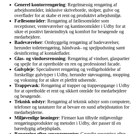
Generel kontorrengøring
: Regelmæssig rengøring af
arbejdsområder, inklusive skriveborde, stolper, gulve og
overflader for at skabe et rent og produktivt arbejdsmiljø.
Fællesområder
: Rengøring af fællesområder som
receptioner, venteværelser og kantineområder i Udby for at
sikre et positivt førsteindtryk og komfort for besøgende og
medarbejdere.
Badeværelser
: Omhyggelig rengøring af badeværelser,
herunder toiletrengøring, håndvask- og spejlpudsning samt
desinficering af kontaktflader.
Glas- og vinduesrensning
: Rengøring af vinduer, glaspartier
og spejle for at opretholde en ren og professionel facade.
Gulvpleje
: Specialiseret rengøring og vedligeholdelse af
forskellige gulvtyper i Udby, herunder støvsugning, mopping
og voksning for at sikre et pletfrit udseende.
Trappevask
: Rengøring af trapper og trappeopgange i Udby
for at opretholde et rent og sikkert område for medarbejdere
og besøgende.
Teknisk udstyr
: Rengøring af teknisk udstyr som computere,
telefoner og tastaturer for at bevare en sund arbejdsstation for
medarbejderne.
Miljøvenlige løsninger
: Firmaer kan tilbyde miljøvenlige
rengøringsprodukter og metoder i Udby, der passer til en
bæredygtig arbejdsplads.
Rengøring efter arrangementer
: Grundig rengøring efter