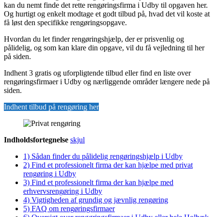
kan du nemt finde det rette rengøringsfirma i Udby til opgaven her.
Og hurtigt og enkelt modtage et godt tilbud på, hvad det vil koste at
få løst den specifikke rengøringsopgave.
Hvordan du let finder rengøringshjælp, der er prisvenlig og
pålidelig, og som kan klare din opgave, vil du få vejledning til her
på siden.
Indhent 3 gratis og uforpligtende tilbud eller find en liste over
rengøringsfirmaer i Udby og nærliggende områder længere nede på
siden.
Indhent tilbud på rengøring her
Indholdsfortegnelse
skjul
1)
Sådan finder du pålidelig rengøringshjælp i Udby
2)
Find et professionelt firma der kan hjælpe med privat
rengøring i Udby
3)
Find et professionelt firma der kan hjælpe med
erhvervsrengøring i Udby
4)
Vigtigheden af grundig og jævnlig rengøring
5)
FAQ om rengøringsfirmaer