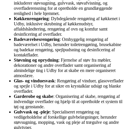
inkluderer støvsugning, gulvvask, støvafvisning, og
overfladerensning for at opretholde en grundlæggende
renlighed i hele hjemmet.
Køkkenrengøring
: Dybdegående rengøring af køkkenet i
Udby, inklusive skrubning af køkkenudstyr,
affaldshåndtering, rengøring af ovn og komfur samt
desinficering af overflader.
Badeværelsesrengøring
: Omhyggelig rengøring af
badeværelset i Udby, herunder toiletrengøring, brusekabine
og badekar rengøring, spejlpudsning og desinficering af
kontaktflader.
Støvning og oprydning
: Fjernelse af støv fra møbler,
dekorationer og andre overflader samt organisering af
almindelige ting i Udby for at skabe en mere organiseret
atmosfære.
Glas- og vinduesvask
: Rengøring af vinduer, glasoverflader
og spejle i Udby for at sikre en krystalklar udsigt og blanke
overflader.
Garderobe og skabe
: Organisering af skabe, rengøring af
indvendige overflader og hjælp til at opretholde et system til
tøj og genstande.
Gulvvask og -pleje
: Specialiseret rengøring og
vedligeholdelse af forskellige gulvbelægninger, herunder
støvsugning, mopping, vask og pleje af trægulve og andre
gulvtyper.