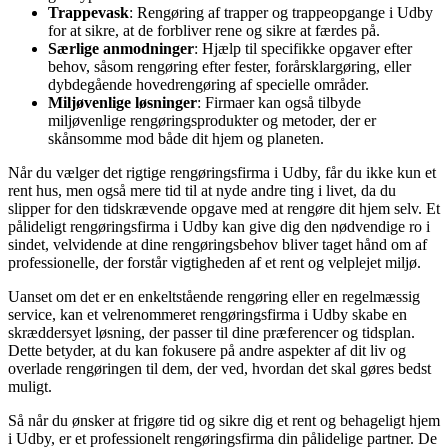
Trappevask
: Rengøring af trapper og trappeopgange i Udby
for at sikre, at de forbliver rene og sikre at færdes på.
Særlige anmodninger
: Hjælp til specifikke opgaver efter
behov, såsom rengøring efter fester, forårsklargøring, eller
dybdegående hovedrengøring af specielle områder.
Miljøvenlige løsninger
: Firmaer kan også tilbyde
miljøvenlige rengøringsprodukter og metoder, der er
skånsomme mod både dit hjem og planeten.
Når du vælger det rigtige rengøringsfirma i Udby, får du ikke kun et
rent hus, men også mere tid til at nyde andre ting i livet, da du
slipper for den tidskrævende opgave med at rengøre dit hjem selv. Et
pålideligt rengøringsfirma i Udby kan give dig den nødvendige ro i
sindet, velvidende at dine rengøringsbehov bliver taget hånd om af
professionelle, der forstår vigtigheden af et rent og velplejet miljø.
Uanset om det er en enkeltstående rengøring eller en regelmæssig
service, kan et velrenommeret rengøringsfirma i Udby skabe en
skræddersyet løsning, der passer til dine præferencer og tidsplan.
Dette betyder, at du kan fokusere på andre aspekter af dit liv og
overlade rengøringen til dem, der ved, hvordan det skal gøres bedst
muligt.
Så når du ønsker at frigøre tid og sikre dig et rent og behageligt hjem
i Udby, er et professionelt rengøringsfirma din pålidelige partner. De