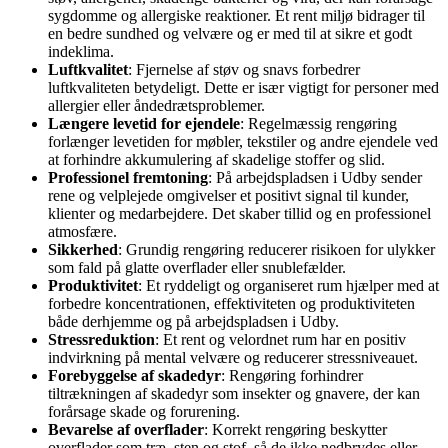
sygdomme og allergiske reaktioner. Et rent miljø bidrager til
en bedre sundhed og velvære og er med til at sikre et godt
indeklima.
Luftkvalitet
: Fjernelse af støv og snavs forbedrer
luftkvaliteten betydeligt. Dette er især vigtigt for personer med
allergier eller åndedrætsproblemer.
Længere levetid for ejendele
: Regelmæssig rengøring
forlænger levetiden for møbler, tekstiler og andre ejendele ved
at forhindre akkumulering af skadelige stoffer og slid.
Professionel fremtoning
: På arbejdspladsen i Udby sender
rene og velplejede omgivelser et positivt signal til kunder,
klienter og medarbejdere. Det skaber tillid og en professionel
atmosfære.
Sikkerhed
: Grundig rengøring reducerer risikoen for ulykker
som fald på glatte overflader eller snublefælder.
Produktivitet
: Et ryddeligt og organiseret rum hjælper med at
forbedre koncentrationen, effektiviteten og produktiviteten
både derhjemme og på arbejdspladsen i Udby.
Stressreduktion
: Et rent og velordnet rum har en positiv
indvirkning på mental velvære og reducerer stressniveauet.
Forebyggelse af skadedyr
: Rengøring forhindrer
tiltrækningen af skadedyr som insekter og gnavere, der kan
forårsage skade og forurening.
Bevarelse af overflader
: Korrekt rengøring beskytter
overflader som træ, sten og stof, så de ikke nedbrydes eller