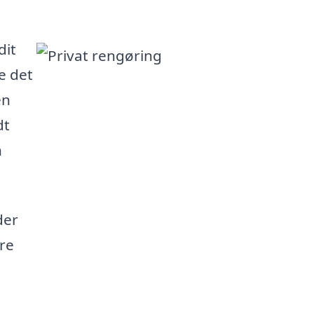
dit
e det
en
dt
n
der
are