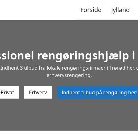
Forside
Jylland
ssionel rengøringshjælp i 
ndhent 3 tilbud fra lokale rengøringsfirmaer i Trørød her, u
erhvervsrengøring.
Privat
Erhverv
Indhent tilbud på rengøring her!