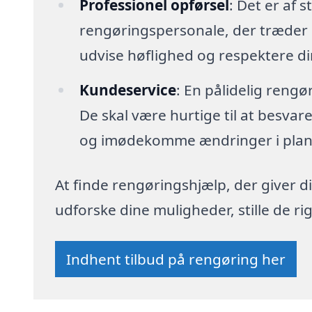
Professionel opførsel
: Det er af s
rengøringspersonale, der træder i
udvise høflighed og respektere di
Kundeservice
: En pålidelig reng
De skal være hurtige til at besva
og imødekomme ændringer i plan
At finde rengøringshjælp, der giver di
udforske dine muligheder, stille de 
Indhent tilbud på rengøring her