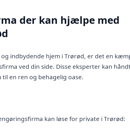
firma der kan hjælpe med
ød
t og indbydende hjem i Trørød, er det en kæm
sfirma ved din side. Disse eksperter kan hånd
m til en ren og behagelig oase.
engøringsfirma kan løse for private i Trørød: