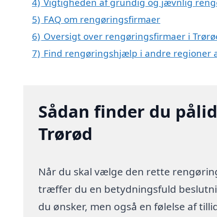
4)
Vigtigheden af grundig og jævnlig reng
5)
FAQ om rengøringsfirmaer
6)
Oversigt over rengøringsfirmaer i Trør
7)
Find rengøringshjælp i andre regioner
Sådan finder du pålid
Trørød
Når du skal vælge den rette rengøring
træffer du en betydningsfuld beslutnin
du ønsker, men også en følelse af till