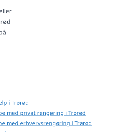
eller
ørød
på
lp i Trørød
lpe med privat rengøring i Trørød
lpe med erhvervsrengøring i Trørød