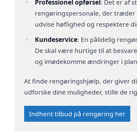
Professionel opførsel
: Det er af s
rengøringspersonale, der træder i
udvise høflighed og respektere din
Kundeservice
: En pålidelig reng
De skal være hurtige til at besva
og imødekomme ændringer i plan
At finde rengøringshjælp, der giver di
udforske dine muligheder, stille de 
Indhent tilbud på rengøring her