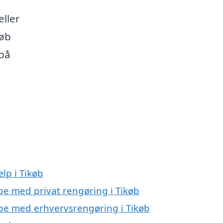
eller
køb
på
lp i Tikøb
lpe med privat rengøring i Tikøb
lpe med erhvervsrengøring i Tikøb