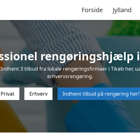
Forside
Jylland
ssionel rengøringshjælp i
ndhent 3 tilbud fra lokale rengøringsfirmaer i Tikøb her, ua
erhvervsrengøring.
Privat
Erhverv
Indhent tilbud på rengøring her!