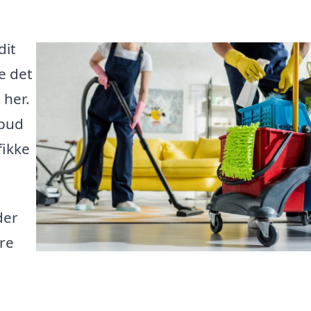
dit
e det
 her.
lbud
fikke
der
are