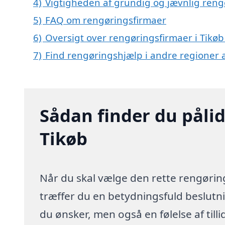
4)
Vigtigheden af grundig og jævnlig reng
5)
FAQ om rengøringsfirmaer
6)
Oversigt over rengøringsfirmaer i Tikø
7)
Find rengøringshjælp i andre regioner
Sådan finder du pålid
Tikøb
Når du skal vælge den rette rengørings
træffer du en betydningsfuld beslutnin
du ønsker, men også en følelse af till