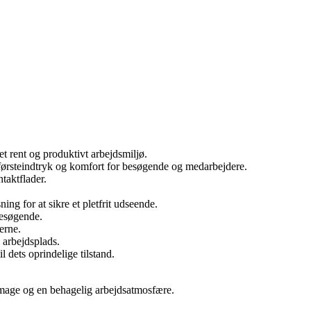
et rent og produktivt arbejdsmiljø.
 førsteindtryk og komfort for besøgende og medarbejdere.
taktflader.
ng for at sikre et pletfrit udseende.
besøgende.
erne.
 arbejdsplads.
 dets oprindelige tilstand.
t image og en behagelig arbejdsatmosfære.