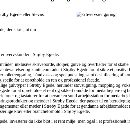
trøby Egede eller Stevns
e, der sikrer, at din
r erhvervskunder i Strøby Egede:
råder, inklusive skriveborde, stolper, gulve og overflader for at skabe 
venteværelser og kantineområder i Strøby Egede for at sikre et positivt
 toiletrengøring, håndvask- og spejlpudsning samt desinficering af kon
g spejle for at opretholde en ren og professionel facade.
ellige gulvtyper i Strøby Egede, herunder støvsugning, mopping og voksni
Egede for at opretholde et rent og sikkert område for medarbejdere og 
lefoner og tastaturer for at bevare en sund arbejdsstation for medarbejd
øringsprodukter og metoder i Strøby Egede, der passer til en bæredygtig
angementer eller møder i Strøby Egede for at gendanne arbejdsområdet til
særlige krav eller brancheforhold i Strøby Egede.
ede, investerer du ikke blot i et rent miljø, men også i et professionel