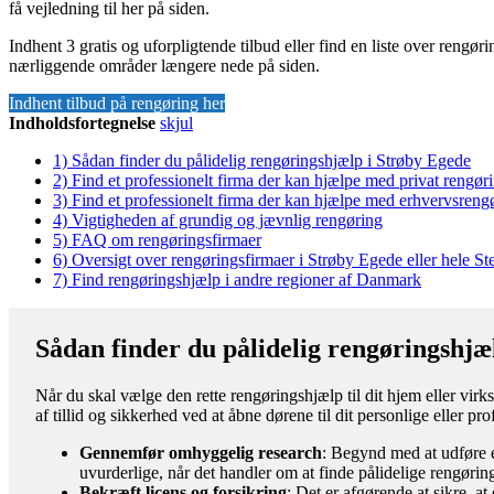
få vejledning til her på siden.
Indhent 3 gratis og uforpligtende tilbud eller find en liste over rengø
nærliggende områder længere nede på siden.
Indhent tilbud på rengøring her
Indholdsfortegnelse
skjul
1)
Sådan finder du pålidelig rengøringshjælp i Strøby Egede
2)
Find et professionelt firma der kan hjælpe med privat rengør
3)
Find et professionelt firma der kan hjælpe med erhvervsreng
4)
Vigtigheden af grundig og jævnlig rengøring
5)
FAQ om rengøringsfirmaer
6)
Oversigt over rengøringsfirmaer i Strøby Egede eller hele
7)
Find rengøringshjælp i andre regioner af Danmark
Sådan finder du pålidelig rengøringshjæ
Når du skal vælge den rette rengøringshjælp til dit hjem eller virk
af tillid og sikkerhed ved at åbne dørene til dit personlige eller p
Gennemfør omhyggelig research
: Begynd med at udføre e
uvurderlige, når det handler om at finde pålidelige rengørin
Bekræft licens og forsikring
: Det er afgørende at sikre, a