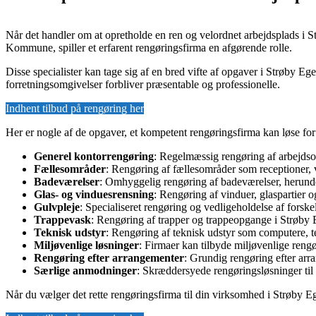
Når det handler om at opretholde en ren og velordnet arbejdsplads i S
Kommune, spiller et erfarent rengøringsfirma en afgørende rolle.
Disse specialister kan tage sig af en bred vifte af opgaver i Strøby Eged
forretningsomgivelser forbliver præsentable og professionelle.
Indhent tilbud på rengøring her
Her er nogle af de opgaver, et kompetent rengøringsfirma kan løse fo
Generel kontorrengøring
: Regelmæssig rengøring af arbejdsom
Fællesområder
: Rengøring af fællesområder som receptioner, 
Badeværelser
: Omhyggelig rengøring af badeværelser, herunder
Glas- og vinduesrensning
: Rengøring af vinduer, glaspartier o
Gulvpleje
: Specialiseret rengøring og vedligeholdelse af forsk
Trappevask
: Rengøring af trapper og trappeopgange i Strøby 
Teknisk udstyr
: Rengøring af teknisk udstyr som computere, te
Miljøvenlige løsninger
: Firmaer kan tilbyde miljøvenlige reng
Rengøring efter arrangementer
: Grundig rengøring efter arr
Særlige anmodninger
: Skræddersyede rengøringsløsninger til 
Når du vælger det rette rengøringsfirma til din virksomhed i Strøby Eg