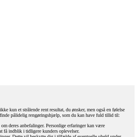
kke kun et strålende rent resultat, du ønsker, men også en følelse
finde pålidelig rengøringshjælp, som du kan have fuld tillid til:
 om deres anbefalinger. Personlige erfaringer kan være
få indblik i tidligere kunders oplevelser.
inger. Dette vil beskytte dig i tilfælde af eventuelle uheld under