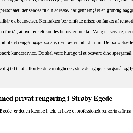
spersonalet, der sendes til din adresse, har gennemgået en grundig baggru
re vilkår og betingelser. Kontrakten bør omfatte priser, omfanget af reng
a forstår, at hver enkelt kundes behov er unikke. Vælg en service, der er
illid til det rengøringspersonale, der træder ind i dit rum. De bør optræd
n stærk kundeservice. De skal være hurtige til at besvare dine spørgs
e dig tid til at udforske dine muligheder, stille de rigtige spørgsmål o
e med privat rengøring i Strøby Egede
Egede, er det en kæmpe hjælp at have et professionelt rengøringsfirma v