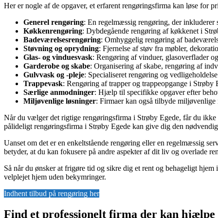
Her er nogle af de opgaver, et erfarent rengøringsfirma kan løse for pr
Generel rengøring
: En regelmæssig rengøring, der inkluderer 
Køkkenrengøring
: Dybdegående rengøring af køkkenet i Strøb
Badeværelsesrengøring
: Omhyggelig rengøring af badeværelse
Støvning og oprydning
: Fjernelse af støv fra møbler, dekorat
Glas- og vinduesvask
: Rengøring af vinduer, glasoverflader og 
Garderobe og skabe
: Organisering af skabe, rengøring af indv
Gulvvask og -pleje
: Specialiseret rengøring og vedligeholdels
Trappevask
: Rengøring af trapper og trappeopgange i Strøby Eg
Særlige anmodninger
: Hjælp til specifikke opgaver efter beh
Miljøvenlige løsninger
: Firmaer kan også tilbyde miljøvenlig
Når du vælger det rigtige rengøringsfirma i Strøby Egede, får du ikke k
pålideligt rengøringsfirma i Strøby Egede kan give dig den nødvendige r
Uanset om det er en enkeltstående rengøring eller en regelmæssig serv
betyder, at du kan fokusere på andre aspekter af dit liv og overlade re
Så når du ønsker at frigøre tid og sikre dig et rent og behageligt hjem 
velplejet hjem uden bekymringer.
Indhent tilbud på rengøring her
Find et professionelt firma der kan hjælp