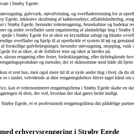
ivate i Strøby Egede:
støvsugning, gulvvask, støvafvisning, og overfladerensning for at opr
y Egede, inklusive skrubning af køkkenudstyr, affaldshåndtering, rengø
t i Strøby Egede, herunder toiletrengøring, brusekabine og badekar ren
ioner og andre overflader samt organisering af almindelige ting i Strøby
spejle i Strøby Egede for at sikre en krystalklar udsigt og blanke overfl
endige overflader og hjælp til at opretholde et system til tøj og genstand
e af forskellige gulvbelægninger, herunder støvsugning, mopping, vask o
ede for at sikre, at de forbliver rene og sikre at færdes på.
ov, såsom rengøring efter fester, forårsklargøring, eller dybdegående ho
e rengøringsprodukter og metoder, der er skånsomme mod både dit hjem 
un et rent hus, men også mere tid til at nyde andre ting i livet, da du 
o i sindet, velvidende at dine rengøringsbehov bliver taget hånd om af p
ice, kan et velrenommeret rengøringsfirma i Strøby Egede skabe en skræ
ngøringen til dem, der ved, hvordan det skal gøres bedst muligt.
i Strøby Egede, er et professionelt rengøringsfirma din pålidelige partner
e med erhvervsrengøring i Strøby Egede