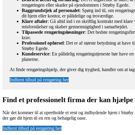
rengøringen eller skader på ejendommen i Strøby Egede.
Baggrundstjek af personalet
: Spørg ind til, om rengøring
dit hjem eller kontor, er pålidelige og troværdige.
Klare aftaler
: Gå altid ind i en skriftlig kontrakt med kla
misforståelser og skaber gennemsigtighed i samarbejdet.
Tilpassede rengøringsløsninger
: Det bedste rengøringsfirm
krav.
Professionel opførsel
: Det er af største betydning at have t
Strøby Egede.
Kundeservice
: En pålidelig rengøringstjeneste bør have e
planerne.
At finde rengøringshjælp, der giver dig tryghed, handler om at tag
Indhent tilbud på rengøring her
Find et professionelt firma der kan hjælp
Når det kommer til at opretholde et rent og indbydende hjem i Strøby 
der gør dit hjem til en ren og behagelig oase.
Indhent tilbud på rengøring her