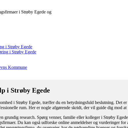
ringsfirmaer i Strøby Egede og
ing i Strøby Egede
øring i Strøby Egede
 Stevns Kommune
lp i Strøby Egede
somhed i Strøby Egede, træffer du en betydningsfuld beslutning. Det er i
rofessionelle rum. Her er nogle afgørende skridt, der vil guide dig mod at 
n grundig research. Spørg venner, familie eller kolleger i Strøby Egede
gsfirmaer. Du kan også udforske online anmeldelser og vurderinger for at 
t det rengøringsfirma, du overvejer, har de nødvendige licenser og forsikr