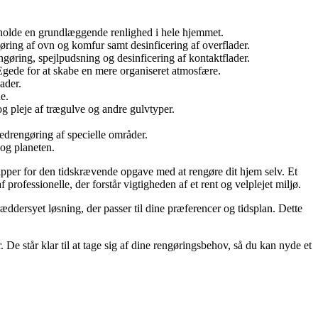
etholde en grundlæggende renlighed i hele hjemmet.
ring af ovn og komfur samt desinficering af overflader.
gøring, spejlpudsning og desinficering af kontaktflader.
 Egede for at skabe en mere organiseret atmosfære.
ader.
e.
g pleje af trægulve og andre gulvtyper.
vedrengøring af specielle områder.
og planeten.
slipper for den tidskrævende opgave med at rengøre dit hjem selv. Et
rofessionelle, der forstår vigtigheden af et rent og velplejet miljø.
ddersyet løsning, der passer til dine præferencer og tidsplan. Dette
. De står klar til at tage sig af dine rengøringsbehov, så du kan nyde et