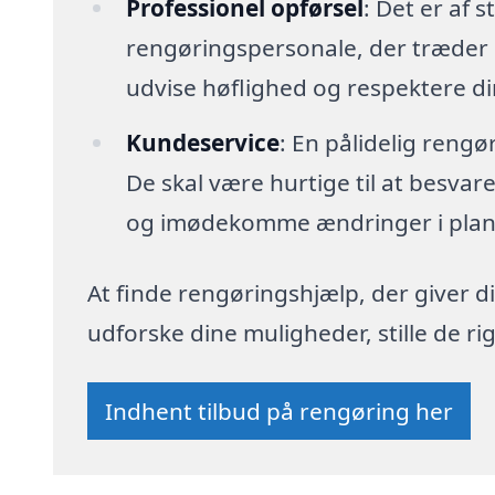
Professionel opførsel
: Det er af s
rengøringspersonale, der træder i
udvise høflighed og respektere di
Kundeservice
: En pålidelig reng
De skal være hurtige til at besva
og imødekomme ændringer i plan
At finde rengøringshjælp, der giver di
udforske dine muligheder, stille de 
Indhent tilbud på rengøring her