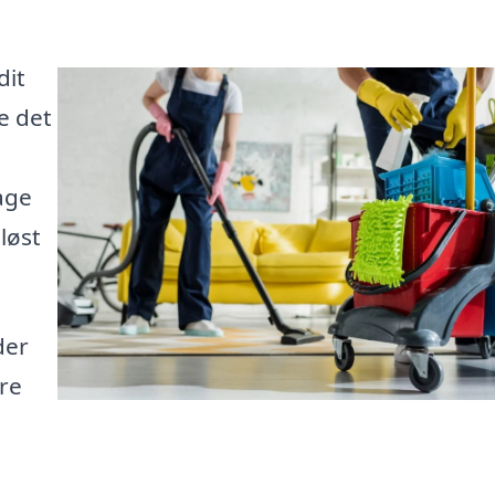
dit
e det
age
 løst
der
are