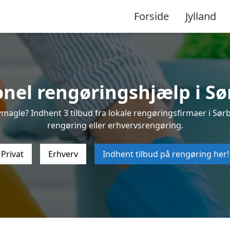
Forside
Jylland
onel rengøringshjælp i S
magle? Indhent 3 tilbud fra lokale rengøringsfirmaer i Sørby
rengøring eller erhvervsrengøring.
Privat
Erhverv
Indhent tilbud på rengøring her!