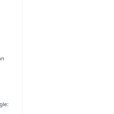
an
gle: