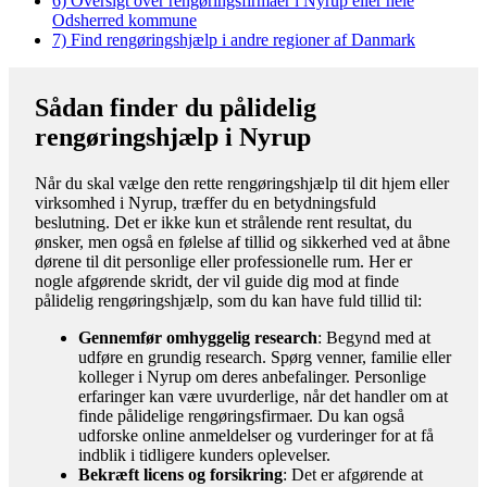
6)
Oversigt over rengøringsfirmaer i Nyrup eller hele
Odsherred kommune
7)
Find rengøringshjælp i andre regioner af Danmark
Sådan finder du pålidelig
rengøringshjælp i Nyrup
Når du skal vælge den rette rengøringshjælp til dit hjem eller
virksomhed i Nyrup, træffer du en betydningsfuld
beslutning. Det er ikke kun et strålende rent resultat, du
ønsker, men også en følelse af tillid og sikkerhed ved at åbne
dørene til dit personlige eller professionelle rum. Her er
nogle afgørende skridt, der vil guide dig mod at finde
pålidelig rengøringshjælp, som du kan have fuld tillid til:
Gennemfør omhyggelig research
: Begynd med at
udføre en grundig research. Spørg venner, familie eller
kolleger i Nyrup om deres anbefalinger. Personlige
erfaringer kan være uvurderlige, når det handler om at
finde pålidelige rengøringsfirmaer. Du kan også
udforske online anmeldelser og vurderinger for at få
indblik i tidligere kunders oplevelser.
Bekræft licens og forsikring
: Det er afgørende at