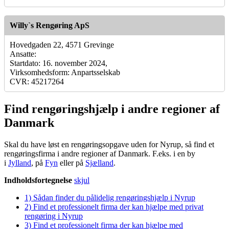
Willy`s Rengøring ApS
Hovedgaden 22, 4571 Grevinge
Ansatte:
Startdato: 16. november 2024,
Virksomhedsform: Anpartsselskab
CVR: 45217264
Find rengøringshjælp i andre regioner af
Danmark
Skal du have løst en rengøringsopgave uden for Nyrup, så find et
rengøringsfirma i andre regioner af Danmark. F.eks. i en by
i
Jylland
, på
Fyn
eller på
Sjælland
.
Indholdsfortegnelse
skjul
1)
Sådan finder du pålidelig rengøringshjælp i Nyrup
2)
Find et professionelt firma der kan hjælpe med privat
rengøring i Nyrup
3)
Find et professionelt firma der kan hjælpe med