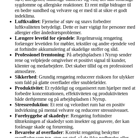
sygdomme og allergiske reaktioner. Et rent miljø bidrager til
en bedre sundhed og velvære og er med til at sikre et godt
indeklima.
Luftkvalitet
: Fjernelse af støv og snavs forbedrer
luftkvaliteten betydeligt. Dette er især vigtigt for personer med
allergier eller åndedrætsproblemer.
Længere levetid for ejendele
: Regelmæssig rengøring
forlænger levetiden for møbler, tekstiler og andre ejendele ved
at forhindre akkumulering af skadelige stoffer og slid.
Professionel fremtoning
: På arbejdspladsen i Nyrup sender
rene og velplejede omgivelser et positivt signal til kunder,
klienter og medarbejdere. Det skaber tillid og en professionel
atmosfære.
Sikkerhed
: Grundig rengøring reducerer risikoen for ulykker
som fald på glatte overflader eller snublefælder.
Produktivitet
: Et ryddeligt og organiseret rum hjælper med at
forbedre koncentrationen, effektiviteten og produktiviteten
både derhjemme og på arbejdspladsen i Nyrup.
Stressreduktion
: Et rent og velordnet rum har en positiv
indvirkning på mental velvære og reducerer stressniveauet.
Forebyggelse af skadedyr
: Rengøring forhindrer
tiltrækningen af skadedyr som insekter og gnavere, der kan
forårsage skade og forurening.
Bevarelse af overflader
: Korrekt rengøring beskytter
overflader som træ, sten og stof, så de ikke nedbrydes eller