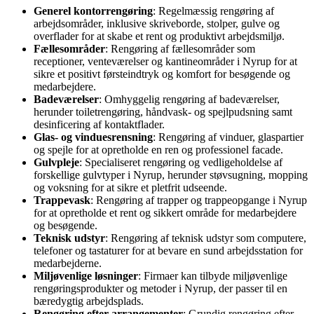
Generel kontorrengøring
: Regelmæssig rengøring af
arbejdsområder, inklusive skriveborde, stolper, gulve og
overflader for at skabe et rent og produktivt arbejdsmiljø.
Fællesområder
: Rengøring af fællesområder som
receptioner, venteværelser og kantineområder i Nyrup for at
sikre et positivt førsteindtryk og komfort for besøgende og
medarbejdere.
Badeværelser
: Omhyggelig rengøring af badeværelser,
herunder toiletrengøring, håndvask- og spejlpudsning samt
desinficering af kontaktflader.
Glas- og vinduesrensning
: Rengøring af vinduer, glaspartier
og spejle for at opretholde en ren og professionel facade.
Gulvpleje
: Specialiseret rengøring og vedligeholdelse af
forskellige gulvtyper i Nyrup, herunder støvsugning, mopping
og voksning for at sikre et pletfrit udseende.
Trappevask
: Rengøring af trapper og trappeopgange i Nyrup
for at opretholde et rent og sikkert område for medarbejdere
og besøgende.
Teknisk udstyr
: Rengøring af teknisk udstyr som computere,
telefoner og tastaturer for at bevare en sund arbejdsstation for
medarbejderne.
Miljøvenlige løsninger
: Firmaer kan tilbyde miljøvenlige
rengøringsprodukter og metoder i Nyrup, der passer til en
bæredygtig arbejdsplads.
Rengøring efter arrangementer
: Grundig rengøring efter