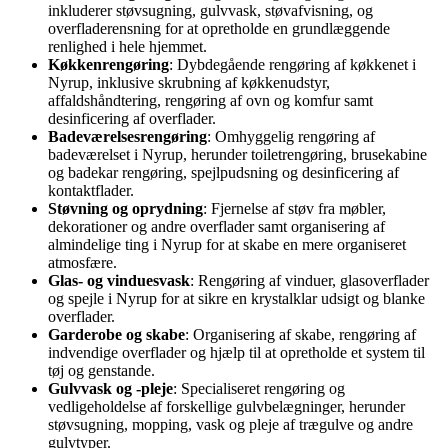
inkluderer støvsugning, gulvvask, støvafvisning, og
overfladerensning for at opretholde en grundlæggende
renlighed i hele hjemmet.
Køkkenrengøring
: Dybdegående rengøring af køkkenet i
Nyrup, inklusive skrubning af køkkenudstyr,
affaldshåndtering, rengøring af ovn og komfur samt
desinficering af overflader.
Badeværelsesrengøring
: Omhyggelig rengøring af
badeværelset i Nyrup, herunder toiletrengøring, brusekabine
og badekar rengøring, spejlpudsning og desinficering af
kontaktflader.
Støvning og oprydning
: Fjernelse af støv fra møbler,
dekorationer og andre overflader samt organisering af
almindelige ting i Nyrup for at skabe en mere organiseret
atmosfære.
Glas- og vinduesvask
: Rengøring af vinduer, glasoverflader
og spejle i Nyrup for at sikre en krystalklar udsigt og blanke
overflader.
Garderobe og skabe
: Organisering af skabe, rengøring af
indvendige overflader og hjælp til at opretholde et system til
tøj og genstande.
Gulvvask og -pleje
: Specialiseret rengøring og
vedligeholdelse af forskellige gulvbelægninger, herunder
støvsugning, mopping, vask og pleje af trægulve og andre
gulvtyper.