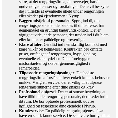
sikre, at det rengøringsfirma, du overvejer, har de
nødvendige licenser og forsikringer. Dette vil beskytte
dig i tilfælde af eventuelle uheld under rengøringen
eller skader på ejendommen i Nyrup.
Baggrundstjek af personalet
: Spørg ind til, om
rengøringspersonalet, der sendes til din adresse, har
gennemgået en grundig baggrundskontrol. Det er
vigtigt at vide, at de personer, der træder ind i dit hjem
eller kontor, er pålidelige og troværdige.
Klare aftaler
: Gå altid ind i en skriftlig kontrakt med
klare vilkår og betingelser. Kontrakten bør omfatte
priser, omfanget af rengøringen, hyppighed og
eventuelle ekstra ydelser. Dette forebygger
misforståelser og skaber gennemsigtighed i
samarbejdet.
Tilpassede rengøringsløsninger
: Det bedste
rengøringsfirma forstår, at hver enkelt kundes behov er
unikke. Vælg en service, der er villig til at tilpasse
rengøringsrutinerne efter dine ønsker og krav.
Professionel opførsel
: Det er af største betydning at
have tillid til det rengøringspersonale, der træder ind i
dit rum. De bør optræde professionelt, udvise
høflighed og respektere dine ejendele i Nyrup.
Kundeservice
: En pålidelig rengøringstjeneste bør
have en stærk kundeservice. De skal være hurtige til at