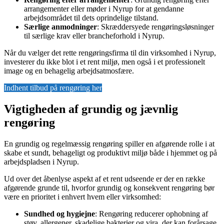
arrangementer eller møder i Nyrup for at gendanne
arbejdsområdet til dets oprindelige tilstand.
Særlige anmodninger
: Skræddersyede rengøringsløsninger
til særlige krav eller brancheforhold i Nyrup.
Når du vælger det rette rengøringsfirma til din virksomhed i Nyrup,
investerer du ikke blot i et rent miljø, men også i et professionelt
image og en behagelig arbejdsatmosfære.
Indhent tilbud på rengøring her
Vigtigheden af grundig og jævnlig
rengøring
En grundig og regelmæssig rengøring spiller en afgørende rolle i at
skabe et sundt, behageligt og produktivt miljø både i hjemmet og på
arbejdspladsen i Nyrup.
Ud over det åbenlyse aspekt af et rent udseende er der en række
afgørende grunde til, hvorfor grundig og konsekvent rengøring bør
være en prioritet i enhvert hvem eller virksomhed:
Sundhed og hygiejne
: Rengøring reducerer ophobning af
støv, allergener, skadelige bakterier og vira, der kan forårsage