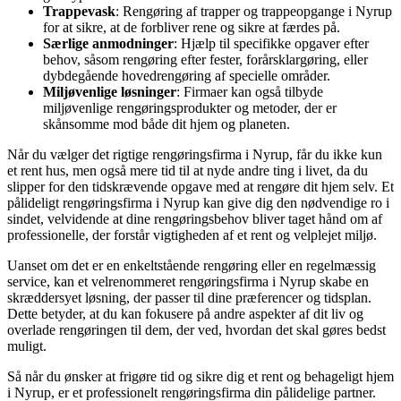
Trappevask
: Rengøring af trapper og trappeopgange i Nyrup
for at sikre, at de forbliver rene og sikre at færdes på.
Særlige anmodninger
: Hjælp til specifikke opgaver efter
behov, såsom rengøring efter fester, forårsklargøring, eller
dybdegående hovedrengøring af specielle områder.
Miljøvenlige løsninger
: Firmaer kan også tilbyde
miljøvenlige rengøringsprodukter og metoder, der er
skånsomme mod både dit hjem og planeten.
Når du vælger det rigtige rengøringsfirma i Nyrup, får du ikke kun
et rent hus, men også mere tid til at nyde andre ting i livet, da du
slipper for den tidskrævende opgave med at rengøre dit hjem selv. Et
pålideligt rengøringsfirma i Nyrup kan give dig den nødvendige ro i
sindet, velvidende at dine rengøringsbehov bliver taget hånd om af
professionelle, der forstår vigtigheden af et rent og velplejet miljø.
Uanset om det er en enkeltstående rengøring eller en regelmæssig
service, kan et velrenommeret rengøringsfirma i Nyrup skabe en
skræddersyet løsning, der passer til dine præferencer og tidsplan.
Dette betyder, at du kan fokusere på andre aspekter af dit liv og
overlade rengøringen til dem, der ved, hvordan det skal gøres bedst
muligt.
Så når du ønsker at frigøre tid og sikre dig et rent og behageligt hjem
i Nyrup, er et professionelt rengøringsfirma din pålidelige partner.