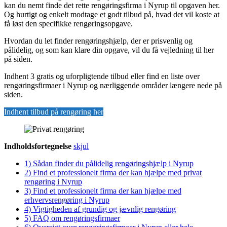
kan du nemt finde det rette rengøringsfirma i Nyrup til opgaven her.
Og hurtigt og enkelt modtage et godt tilbud på, hvad det vil koste at
få løst den specifikke rengøringsopgave.
Hvordan du let finder rengøringshjælp, der er prisvenlig og
pålidelig, og som kan klare din opgave, vil du få vejledning til her
på siden.
Indhent 3 gratis og uforpligtende tilbud eller find en liste over
rengøringsfirmaer i Nyrup og nærliggende områder længere nede på
siden.
Indhent tilbud på rengøring her
Indholdsfortegnelse
skjul
1)
Sådan finder du pålidelig rengøringshjælp i Nyrup
2)
Find et professionelt firma der kan hjælpe med privat
rengøring i Nyrup
3)
Find et professionelt firma der kan hjælpe med
erhvervsrengøring i Nyrup
4)
Vigtigheden af grundig og jævnlig rengøring
5)
FAQ om rengøringsfirmaer