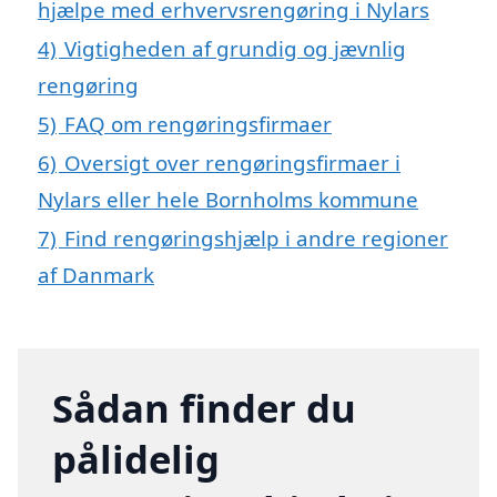
hjælpe med erhvervsrengøring i Nylars
4)
Vigtigheden af grundig og jævnlig
rengøring
5)
FAQ om rengøringsfirmaer
6)
Oversigt over rengøringsfirmaer i
Nylars eller hele Bornholms kommune
7)
Find rengøringshjælp i andre regioner
af Danmark
Sådan finder du
pålidelig