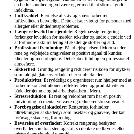
en bedre sundhed og velvære og er med til at sikre et godt
indeklima.
Luftkvalitet
: Fjernelse af støv og snavs forbedrer
luftkvaliteten betydeligt. Dette er især vigtigt for personer med
allergier eller åndedrætsproblemer.
Længere levetid for ejendele
: Regelmæssig rengøring
forlænger levetiden for møbler, tekstiler og andre ejendele ved
at forhindre akkumulering af skadelige stoffer og slid.
Professionel fremtoning
: På arbejdspladsen i Mern sender
rene og velplejede omgivelser et positivt signal til kunder,
klienter og medarbejdere. Det skaber tillid og en professionel
atmosfære.
Sikkerhed
: Grundig rengøring reducerer risikoen for ulykker
som fald på glatte overflader eller snublefælder.
Produktivitet
: Et ryddeligt og organiseret rum hjælper med at
forbedre koncentrationen, effektiviteten og produktiviteten
både derhjemme og på arbejdspladsen i Mern.
Stressreduktion
: Et rent og velordnet rum har en positiv
indvirkning på mental velvære og reducerer stressniveauet.
Forebyggelse af skadedyr
: Rengøring forhindrer
tiltrækningen af skadedyr som insekter og gnavere, der kan
forårsage skade og forurening.
Bevarelse af overflader
: Korrekt rengøring beskytter
overflader som træ, sten og stof, så de ikke nedbrydes eller
mister deres skønhed over tid.