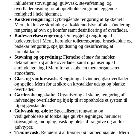
inkluderer støvsugning, gulvvask, støvafvisning, og
overfladerensning for at opretholde en grundlæggende
renlighed i hele hjemmet.
Køkkenrengøring
: Dybdegående rengøring af køkkenet i
Mern, inklusive skrubning af køkkenudstyr, affaldshåndtering,
rengøring af ovn og komfur samt desinficering af overflader.
Badeværelsesrengøring
: Omhyggelig rengøring af
badeværelset i Mern, herunder toiletrengøring, brusekabine og
badekar rengøring, spejlpudsning og desinficering af
kontaktflader.
Støvning og oprydning
: Fjernelse af støv fra møbler,
dekorationer og andre overflader samt organisering af
almindelige ting i Mern for at skabe en mere organiseret
atmosfære.
Glas- og vinduesvask
: Rengøring af vinduer, glasoverflader
og spejle i Mern for at sikre en krystalklar udsigt og blanke
overflader.
Garderobe og skabe
: Organisering af skabe, rengøring af
indvendige overflader og hjælp til at opretholde et system til
tøj og genstande.
Gulvvask og -pleje
: Specialiseret rengøring og
vedligeholdelse af forskellige gulvbelægninger, herunder
støvsugning, mopping, vask og pleje af trægulve og andre
gulvtyper.
Trappevask
: Rengøring af trapper og trappeopgange i Mern