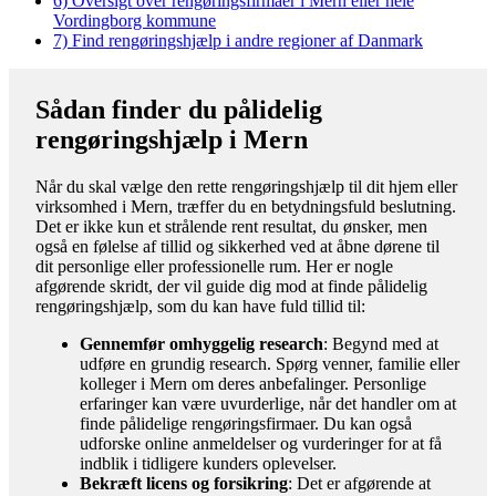
6)
Oversigt over rengøringsfirmaer i Mern eller hele
Vordingborg kommune
7)
Find rengøringshjælp i andre regioner af Danmark
Sådan finder du pålidelig
rengøringshjælp i Mern
Når du skal vælge den rette rengøringshjælp til dit hjem eller
virksomhed i Mern, træffer du en betydningsfuld beslutning.
Det er ikke kun et strålende rent resultat, du ønsker, men
også en følelse af tillid og sikkerhed ved at åbne dørene til
dit personlige eller professionelle rum. Her er nogle
afgørende skridt, der vil guide dig mod at finde pålidelig
rengøringshjælp, som du kan have fuld tillid til:
Gennemfør omhyggelig research
: Begynd med at
udføre en grundig research. Spørg venner, familie eller
kolleger i Mern om deres anbefalinger. Personlige
erfaringer kan være uvurderlige, når det handler om at
finde pålidelige rengøringsfirmaer. Du kan også
udforske online anmeldelser og vurderinger for at få
indblik i tidligere kunders oplevelser.
Bekræft licens og forsikring
: Det er afgørende at