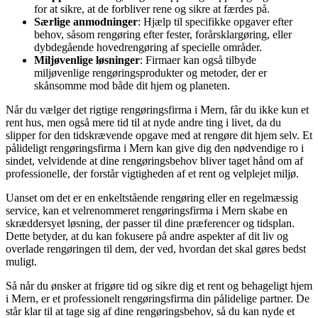
for at sikre, at de forbliver rene og sikre at færdes på.
Særlige anmodninger
: Hjælp til specifikke opgaver efter
behov, såsom rengøring efter fester, forårsklargøring, eller
dybdegående hovedrengøring af specielle områder.
Miljøvenlige løsninger
: Firmaer kan også tilbyde
miljøvenlige rengøringsprodukter og metoder, der er
skånsomme mod både dit hjem og planeten.
Når du vælger det rigtige rengøringsfirma i Mern, får du ikke kun et
rent hus, men også mere tid til at nyde andre ting i livet, da du
slipper for den tidskrævende opgave med at rengøre dit hjem selv. Et
pålideligt rengøringsfirma i Mern kan give dig den nødvendige ro i
sindet, velvidende at dine rengøringsbehov bliver taget hånd om af
professionelle, der forstår vigtigheden af et rent og velplejet miljø.
Uanset om det er en enkeltstående rengøring eller en regelmæssig
service, kan et velrenommeret rengøringsfirma i Mern skabe en
skræddersyet løsning, der passer til dine præferencer og tidsplan.
Dette betyder, at du kan fokusere på andre aspekter af dit liv og
overlade rengøringen til dem, der ved, hvordan det skal gøres bedst
muligt.
Så når du ønsker at frigøre tid og sikre dig et rent og behageligt hjem
i Mern, er et professionelt rengøringsfirma din pålidelige partner. De
står klar til at tage sig af dine rengøringsbehov, så du kan nyde et