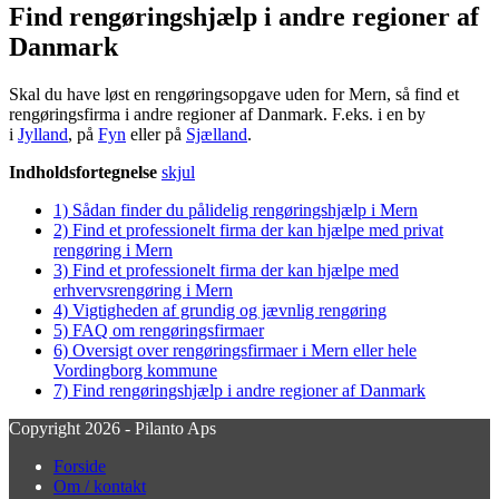
Find rengøringshjælp i andre regioner af
Danmark
Skal du have løst en rengøringsopgave uden for Mern, så find et
rengøringsfirma i andre regioner af Danmark. F.eks. i en by
i
Jylland
, på
Fyn
eller på
Sjælland
.
Indholdsfortegnelse
skjul
1)
Sådan finder du pålidelig rengøringshjælp i Mern
2)
Find et professionelt firma der kan hjælpe med privat
rengøring i Mern
3)
Find et professionelt firma der kan hjælpe med
erhvervsrengøring i Mern
4)
Vigtigheden af grundig og jævnlig rengøring
5)
FAQ om rengøringsfirmaer
6)
Oversigt over rengøringsfirmaer i Mern eller hele
Vordingborg kommune
7)
Find rengøringshjælp i andre regioner af Danmark
Copyright 2026 - Pilanto Aps
Forside
Om / kontakt