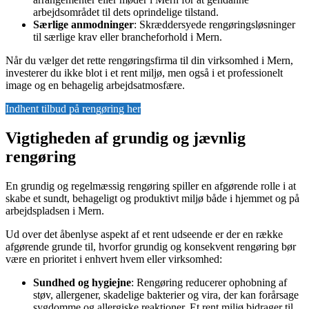
arbejdsområdet til dets oprindelige tilstand.
Særlige anmodninger
: Skræddersyede rengøringsløsninger
til særlige krav eller brancheforhold i Mern.
Når du vælger det rette rengøringsfirma til din virksomhed i Mern,
investerer du ikke blot i et rent miljø, men også i et professionelt
image og en behagelig arbejdsatmosfære.
Indhent tilbud på rengøring her
Vigtigheden af grundig og jævnlig
rengøring
En grundig og regelmæssig rengøring spiller en afgørende rolle i at
skabe et sundt, behageligt og produktivt miljø både i hjemmet og på
arbejdspladsen i Mern.
Ud over det åbenlyse aspekt af et rent udseende er der en række
afgørende grunde til, hvorfor grundig og konsekvent rengøring bør
være en prioritet i enhvert hvem eller virksomhed:
Sundhed og hygiejne
: Rengøring reducerer ophobning af
støv, allergener, skadelige bakterier og vira, der kan forårsage
sygdomme og allergiske reaktioner. Et rent miljø bidrager til