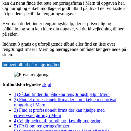
kan du nemt finde det rette rengøringsfirma i Mern til opgaven her.
Og hurtigt og enkelt modtage et godt tilbud på, hvad det vil koste at
få løst den specifikke rengøringsopgave.
Hvordan du let finder rengøringshjælp, der er prisvenlig og
pålidelig, og som kan klare din opgave, vil du få vejledning til her
på siden.
Indhent 3 gratis og uforpligtende tilbud eller find en liste over
rengøringsfirmaer i Mern og nærliggende områder længere nede på
siden.
Indhent tilbud på rengøring her
Indholdsfortegnelse
skjul
1)
Sådan finder du pålidelig rengøringshjælp i Mern
2)
Find et professionelt firma der kan hjælpe med privat
rengøring i Mern
3)
Find et professionelt firma der kan hjælpe med
erhvervsrengøring i Mern
4)
Vigtigheden af grundig og jævnlig rengøring
5)
FAQ om rengøringsfirmaer