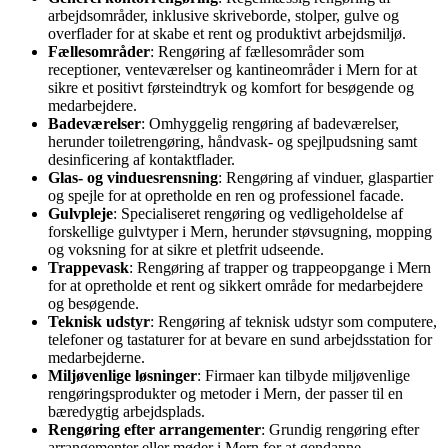
arbejdsområder, inklusive skriveborde, stolper, gulve og
overflader for at skabe et rent og produktivt arbejdsmiljø.
Fællesområder
: Rengøring af fællesområder som
receptioner, venteværelser og kantineområder i Mern for at
sikre et positivt førsteindtryk og komfort for besøgende og
medarbejdere.
Badeværelser
: Omhyggelig rengøring af badeværelser,
herunder toiletrengøring, håndvask- og spejlpudsning samt
desinficering af kontaktflader.
Glas- og vinduesrensning
: Rengøring af vinduer, glaspartier
og spejle for at opretholde en ren og professionel facade.
Gulvpleje
: Specialiseret rengøring og vedligeholdelse af
forskellige gulvtyper i Mern, herunder støvsugning, mopping
og voksning for at sikre et pletfrit udseende.
Trappevask
: Rengøring af trapper og trappeopgange i Mern
for at opretholde et rent og sikkert område for medarbejdere
og besøgende.
Teknisk udstyr
: Rengøring af teknisk udstyr som computere,
telefoner og tastaturer for at bevare en sund arbejdsstation for
medarbejderne.
Miljøvenlige løsninger
: Firmaer kan tilbyde miljøvenlige
rengøringsprodukter og metoder i Mern, der passer til en
bæredygtig arbejdsplads.
Rengøring efter arrangementer
: Grundig rengøring efter
arrangementer eller møder i Mern for at gendanne