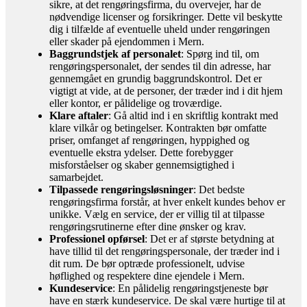
sikre, at det rengøringsfirma, du overvejer, har de
nødvendige licenser og forsikringer. Dette vil beskytte
dig i tilfælde af eventuelle uheld under rengøringen
eller skader på ejendommen i Mern.
Baggrundstjek af personalet
: Spørg ind til, om
rengøringspersonalet, der sendes til din adresse, har
gennemgået en grundig baggrundskontrol. Det er
vigtigt at vide, at de personer, der træder ind i dit hjem
eller kontor, er pålidelige og troværdige.
Klare aftaler
: Gå altid ind i en skriftlig kontrakt med
klare vilkår og betingelser. Kontrakten bør omfatte
priser, omfanget af rengøringen, hyppighed og
eventuelle ekstra ydelser. Dette forebygger
misforståelser og skaber gennemsigtighed i
samarbejdet.
Tilpassede rengøringsløsninger
: Det bedste
rengøringsfirma forstår, at hver enkelt kundes behov er
unikke. Vælg en service, der er villig til at tilpasse
rengøringsrutinerne efter dine ønsker og krav.
Professionel opførsel
: Det er af største betydning at
have tillid til det rengøringspersonale, der træder ind i
dit rum. De bør optræde professionelt, udvise
høflighed og respektere dine ejendele i Mern.
Kundeservice
: En pålidelig rengøringstjeneste bør
have en stærk kundeservice. De skal være hurtige til at