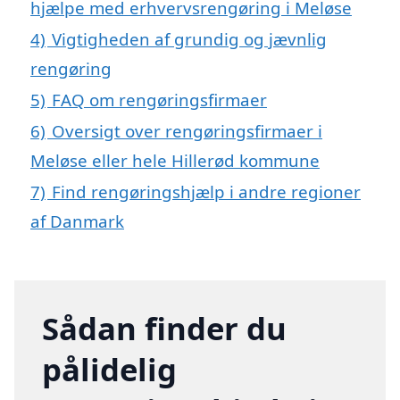
hjælpe med erhvervsrengøring i Meløse
4)
Vigtigheden af grundig og jævnlig
rengøring
5)
FAQ om rengøringsfirmaer
6)
Oversigt over rengøringsfirmaer i
Meløse eller hele Hillerød kommune
7)
Find rengøringshjælp i andre regioner
af Danmark
Sådan finder du
pålidelig