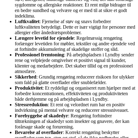
sygdomme og allergiske reaktioner. Et rent miljø bidrager til
en bedre sundhed og velvære og er med til at sikre et godt
indeklima.
Luftkvalitet
: Fjernelse af støv og snavs forbedrer
luftkvaliteten betydeligt. Dette er især vigtigt for personer med
allergier eller åndedrætsproblemer.
Længere levetid for ejendele
: Regelmæssig rengøring
forlænger levetiden for møbler, tekstiler og andre ejendele ved
at forhindre akkumulering af skadelige stoffer og slid.
Professionel fremtoning
: På arbejdspladsen i Lyndby sender
rene og velplejede omgivelser et positivt signal til kunder,
klienter og medarbejdere. Det skaber tillid og en professionel
atmosfære.
Sikkerhed
: Grundig rengøring reducerer risikoen for ulykker
som fald på glatte overflader eller snublefælder.
Produktivitet
: Et ryddeligt og organiseret rum hjælper med at
forbedre koncentrationen, effektiviteten og produktiviteten
både derhjemme og på arbejdspladsen i Lyndby.
Stressreduktion
: Et rent og velordnet rum har en positiv
indvirkning på mental velvære og reducerer stressniveauet.
Forebyggelse af skadedyr
: Rengøring forhindrer
tiltrækningen af skadedyr som insekter og gnavere, der kan
forårsage skade og forurening.
Bevarelse af overflader
: Korrekt rengøring beskytter
overflader som træ, sten og stof, så de ikke nedbrydes eller