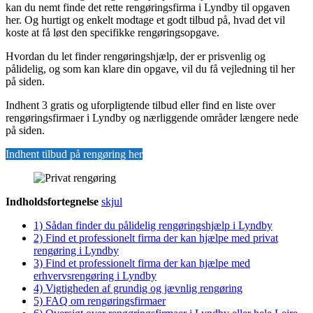
kan du nemt finde det rette rengøringsfirma i Lyndby til opgaven
her. Og hurtigt og enkelt modtage et godt tilbud på, hvad det vil
koste at få løst den specifikke rengøringsopgave.
Hvordan du let finder rengøringshjælp, der er prisvenlig og
pålidelig, og som kan klare din opgave, vil du få vejledning til her
på siden.
Indhent 3 gratis og uforpligtende tilbud eller find en liste over
rengøringsfirmaer i Lyndby og nærliggende områder længere nede
på siden.
Indhent tilbud på rengøring her
Indholdsfortegnelse
skjul
1)
Sådan finder du pålidelig rengøringshjælp i Lyndby
2)
Find et professionelt firma der kan hjælpe med privat
rengøring i Lyndby
3)
Find et professionelt firma der kan hjælpe med
erhvervsrengøring i Lyndby
4)
Vigtigheden af grundig og jævnlig rengøring
5)
FAQ om rengøringsfirmaer