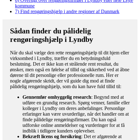
6)
Oversigt over rengøringsfirmaer i Lyndby eller hele Lejre
kommune
7)
Find rengøringshjælp i andre regioner af Danmark
Sådan finder du pålidelig
rengøringshjælp i Lyndby
Når du skal vælge den rette rengøringshjælp til dit hjem eller
virksomhed i Lyndby, træffer du en betydningsfuld
beslutning. Det er ikke kun et strålende rent resultat, du
ønsker, men også en følelse af tillid og sikkerhed ved at åbne
dørene til dit personlige eller professionelle rum. Her er
nogle afgørende skridt, der vil guide dig mod at finde
pålidelig rengøringshjælp, som du kan have fuld tillid til:
Gennemfør omhyggelig research
: Begynd med at
udføre en grundig research. Spørg venner, familie eller
kolleger i Lyndby om deres anbefalinger. Personlige
erfaringer kan være uvurderlige, når det handler om at
finde pålidelige rengøringsfirmaer. Du kan også
udforske online anmeldelser og vurderinger for at få
indblik i tidligere kunders oplevelser.
Bekræft licens og forsikring
: Det er afgørende at