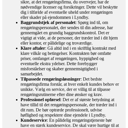
sikre, at det rengøringsfirma, du overvejer, har de
nødvendige licenser og forsikringer. Dette vil beskytte
dig i tilfælde af eventuelle uheld under rengøringen
eller skader på ejendommen i Lyndby.
Baggrundstjek af personalet
: Spørg ind til, om
rengøringspersonalet, der sendes til din adresse, har
gennemgået en grundig baggrundskontrol. Det er
vigtigt at vide, at de personer, der træder ind i dit hjem
eller kontor, er pålidelige og troværdige.
Klare aftaler
: Gå altid ind i en skriftlig kontrakt med
klare vilkår og betingelser. Kontrakten bør omfatte
priser, omfanget af rengøringen, hyppighed og
eventuelle ekstra ydelser. Dette forebygger
misforståelser og skaber gennemsigtighed i
samarbejdet.
Tilpassede rengøringsløsninger
: Det bedste
rengøringsfirma forstår, at hver enkelt kundes behov er
unikke. Vælg en service, der er villig til at tilpasse
rengøringsrutinerne efter dine ønsker og krav.
Professionel opførsel
: Det er af største betydning at
have tillid til det rengøringspersonale, der træder ind i
dit rum. De bør optræde professionelt, udvise
høflighed og respektere dine ejendele i Lyndby.
Kundeservice
: En pålidelig rengøringstjeneste bør
have en stærk kundeservice. De skal være hurtige til at