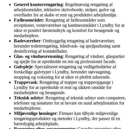
Generel kontorrengøring
: Regelmæssig rengøring af
arbejdsområder, inklusive skriveborde, stolper, gulve og
overflader for at skabe et rent og produktivt arbejdsmiljø.
Fællesområder
: Rengøring af fællesområder som
receptioner, venteværelser og kantineområder i Lyndby for at
sikre et positivt førsteindtryk og komfort for besøgende og
medarbejdere.
Badeværelser
: Omhyggelig rengøring af badeværelser,
herunder toiletrengøring, håndvask- og spejlpudsning samt
desinficering af kontaktflader.
Glas- og vinduesrensning
: Rengøring af vinduer, glaspartier
og spejle for at opretholde en ren og professionel facade.
Gulvpleje
: Specialiseret rengøring og vedligeholdelse af
forskellige gulvtyper i Lyndby, herunder støvsugning,
mopping og voksning for at sikre et pletfrit udseende.
Trappevask
: Rengøring af trapper og trappeopgange i
Lyndby for at opretholde et rent og sikkert område for
medarbejdere og besøgende.
Teknisk udstyr
: Rengøring af teknisk udstyr som computere,
telefoner og tastaturer for at bevare en sund arbejdsstation for
medarbejderne.
Miljøvenlige løsninger
: Firmaer kan tilbyde miljøvenlige
rengøringsprodukter og metoder i Lyndby, der passer til en
bæredygtig arbejdsplads.
Rengøring efter arrangementer
: Grundig rengøring efter