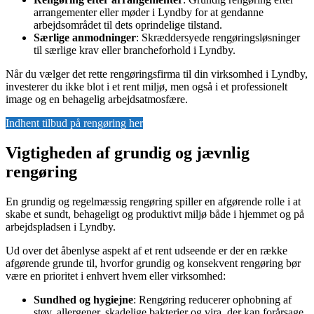
arrangementer eller møder i Lyndby for at gendanne
arbejdsområdet til dets oprindelige tilstand.
Særlige anmodninger
: Skræddersyede rengøringsløsninger
til særlige krav eller brancheforhold i Lyndby.
Når du vælger det rette rengøringsfirma til din virksomhed i Lyndby,
investerer du ikke blot i et rent miljø, men også i et professionelt
image og en behagelig arbejdsatmosfære.
Indhent tilbud på rengøring her
Vigtigheden af grundig og jævnlig
rengøring
En grundig og regelmæssig rengøring spiller en afgørende rolle i at
skabe et sundt, behageligt og produktivt miljø både i hjemmet og på
arbejdspladsen i Lyndby.
Ud over det åbenlyse aspekt af et rent udseende er der en række
afgørende grunde til, hvorfor grundig og konsekvent rengøring bør
være en prioritet i enhvert hvem eller virksomhed:
Sundhed og hygiejne
: Rengøring reducerer ophobning af
støv, allergener, skadelige bakterier og vira, der kan forårsage