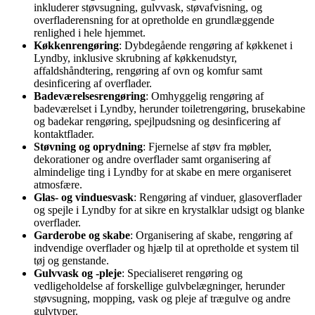
inkluderer støvsugning, gulvvask, støvafvisning, og
overfladerensning for at opretholde en grundlæggende
renlighed i hele hjemmet.
Køkkenrengøring
: Dybdegående rengøring af køkkenet i
Lyndby, inklusive skrubning af køkkenudstyr,
affaldshåndtering, rengøring af ovn og komfur samt
desinficering af overflader.
Badeværelsesrengøring
: Omhyggelig rengøring af
badeværelset i Lyndby, herunder toiletrengøring, brusekabine
og badekar rengøring, spejlpudsning og desinficering af
kontaktflader.
Støvning og oprydning
: Fjernelse af støv fra møbler,
dekorationer og andre overflader samt organisering af
almindelige ting i Lyndby for at skabe en mere organiseret
atmosfære.
Glas- og vinduesvask
: Rengøring af vinduer, glasoverflader
og spejle i Lyndby for at sikre en krystalklar udsigt og blanke
overflader.
Garderobe og skabe
: Organisering af skabe, rengøring af
indvendige overflader og hjælp til at opretholde et system til
tøj og genstande.
Gulvvask og -pleje
: Specialiseret rengøring og
vedligeholdelse af forskellige gulvbelægninger, herunder
støvsugning, mopping, vask og pleje af trægulve og andre
gulvtyper.