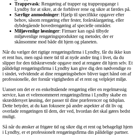
Trappevask
: Rengøring af trapper og trappeopgange i
Lyndby for at sikre, at de forbliver rene og sikre at færdes på.
Særlige anmodninger
: Hjælp til specifikke opgaver efter
behov, såsom rengøring efter fester, forårsklargøring, eller
dybdegående hovedrengøring af specielle områder.
Miljøvenlige løsninger
: Firmaer kan også tilbyde
miljøvenlige rengøringsprodukter og metoder, der er
skånsomme mod både dit hjem og planeten.
Når du vælger det rigtige rengøringsfirma i Lyndby, får du ikke kun
et rent hus, men også mere tid til at nyde andre ting i livet, da du
slipper for den tidskrævende opgave med at rengøre dit hjem selv. Et
pålideligt rengøringsfirma i Lyndby kan give dig den nødvendige ro
i sindet, velvidende at dine rengøringsbehov bliver taget hånd om af
professionelle, der forstår vigtigheden af et rent og velplejet miljø.
Uanset om det er en enkeltstående rengøring eller en regelmæssig
service, kan et velrenommeret rengøringsfirma i Lyndby skabe en
skræddersyet løsning, der passer til dine præferencer og tidsplan.
Dette betyder, at du kan fokusere på andre aspekter af dit liv og
overlade rengøringen til dem, der ved, hvordan det skal gøres bedst
muligt.
Så når du ønsker at frigøre tid og sikre dig et rent og behageligt hjem
i Lyndby, er et professionelt rengøringsfirma din pålidelige partner.