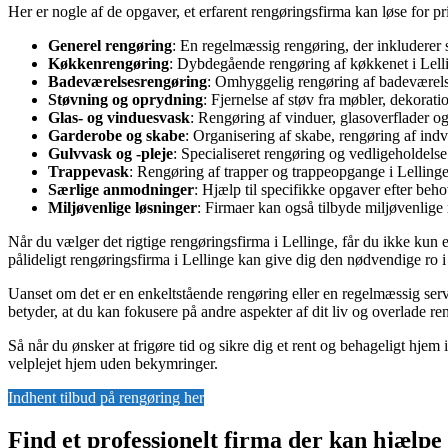
Her er nogle af de opgaver, et erfarent rengøringsfirma kan løse for pri
Generel rengøring
: En regelmæssig rengøring, der inkluderer 
Køkkenrengøring
: Dybdegående rengøring af køkkenet i Lelli
Badeværelsesrengøring
: Omhyggelig rengøring af badeværelset
Støvning og oprydning
: Fjernelse af støv fra møbler, dekorat
Glas- og vinduesvask
: Rengøring af vinduer, glasoverflader og 
Garderobe og skabe
: Organisering af skabe, rengøring af indv
Gulvvask og -pleje
: Specialiseret rengøring og vedligeholdels
Trappevask
: Rengøring af trapper og trappeopgange i Lellinge f
Særlige anmodninger
: Hjælp til specifikke opgaver efter beh
Miljøvenlige løsninger
: Firmaer kan også tilbyde miljøvenlig
Når du vælger det rigtige rengøringsfirma i Lellinge, får du ikke kun e
pålideligt rengøringsfirma i Lellinge kan give dig den nødvendige ro i 
Uanset om det er en enkeltstående rengøring eller en regelmæssig serv
betyder, at du kan fokusere på andre aspekter af dit liv og overlade re
Så når du ønsker at frigøre tid og sikre dig et rent og behageligt hjem i
velplejet hjem uden bekymringer.
Indhent tilbud på rengøring her
Find et professionelt firma der kan hjælpe