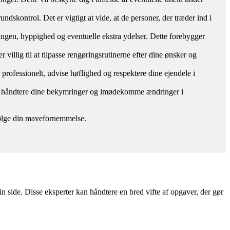
ndskontrol. Det er vigtigt at vide, at de personer, der træder ind i
øringen, hyppighed og eventuelle ekstra ydelser. Dette forebygger
 villig til at tilpasse rengøringsrutinerne efter dine ønsker og
e professionelt, udvise høflighed og respektere dine ejendele i
mål, håndtere dine bekymringer og imødekomme ændringer i
g følge din mavefornemmelse.
n side. Disse eksperter kan håndtere en bred vifte af opgaver, der gør