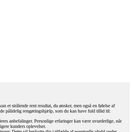
un et strålende rent resultat, du ønsker, men også en følelse af
nde pålidelig rengøringshjælp, som du kan have fuld tillid til:
eres anbefalinger. Personlige erfaringer kan være uvurderlige, når
ligere kunders oplevelser.
inger. Dette vil beskytte dig i tilfælde af eventuelle uheld under