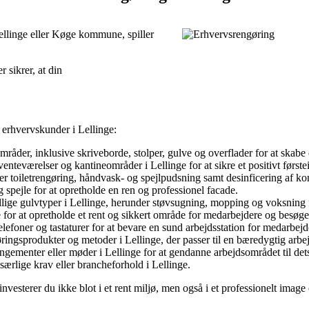
ellinge eller Køge kommune, spiller
r sikrer, at din
 erhvervskunder i Lellinge:
råder, inklusive skriveborde, stolper, gulve og overflader for at skabe 
enteværelser og kantineområder i Lellinge for at sikre et positivt førs
 toiletrengøring, håndvask- og spejlpudsning samt desinficering af kon
g spejle for at opretholde en ren og professionel facade.
llige gulvtyper i Lellinge, herunder støvsugning, mopping og voksning fo
 for at opretholde et rent og sikkert område for medarbejdere og besøg
lefoner og tastaturer for at bevare en sund arbejdsstation for medarbejd
ringsprodukter og metoder i Lellinge, der passer til en bæredygtig arbe
ngementer eller møder i Lellinge for at gendanne arbejdsområdet til dets
særlige krav eller brancheforhold i Lellinge.
investerer du ikke blot i et rent miljø, men også i et professionelt ima