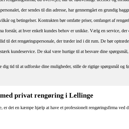
spersonalet, der sendes til din adresse, har gennemgået en grundig baggru
re vilkår og betingelser. Kontrakten bør omfatte priser, omfanget af reng
a forstår, at hver enkelt kundes behov er unikke. Vælg en service, der er
illid til det rengøringspersonale, der træder ind i dit rum. De bør optræd
n stærk kundeservice. De skal være hurtige til at besvare dine spørgs
e dig tid til at udforske dine muligheder, stille de rigtige spørgsmål o
 med privat rengøring i Lellinge
, er det en kæmpe hjælp at have et professionelt rengøringsfirma ved di