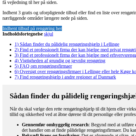
få vejledning til her på siden.
Indhent 3 gratis og uforpligtende tilbud eller find en liste over rengør
nærliggende områder længere nede på siden.
Indhent tilbud på rengøring her
Indholdsfortegnelse
skjul
1)
Sådan finder du pålidelig rengøringshjælp i Lellinge
2)
Find et professionelt firma der kan hjælpe med privat rengøri
3)
Find et professionelt firma der kan hjælpe med erhvervsrengø
4)
Vigtigheden af grundig og jævnlig rengøring
5)
FAQ om rengøringsfirmaer
6)
Oversigt over rengøringsfirmaer i Lellinge eller hele Køge
7)
Find rengøringshjælp i andre regioner af Danmark
Sådan finder du pålidelig rengøringshjæl
Når du skal vælge den rette rengøringshjælp til dit hjem eller virk
tillid og sikkerhed ved at åbne dørene til dit personlige eller prof
Gennemfør omhyggelig research
: Begynd med at udføre e
det handler om at finde pålidelige rengøringsfirmaer. Du kan
Bekræft licens og forsikring
: Det er afgørende at sikre, a