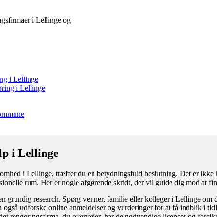
ingsfirmaer i Lellinge og
ng i Lellinge
ring i Lellinge
 kommune
p i Lellinge
somhed i Lellinge, træffer du en betydningsfuld beslutning. Det er ikke k
essionelle rum. Her er nogle afgørende skridt, der vil guide dig mod at fi
n grundig research. Spørg venner, familie eller kolleger i Lellinge om d
 også udforske online anmeldelser og vurderinger for at få indblik i tid
t det rengøringsfirma, du overvejer, har de nødvendige licenser og forsikr