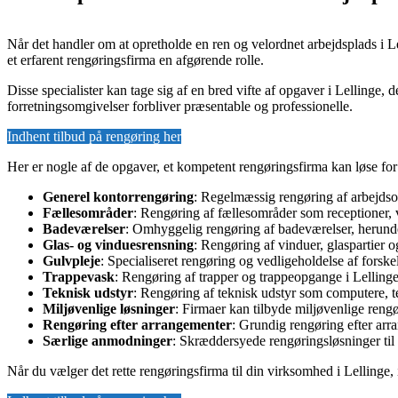
Når det handler om at opretholde en ren og velordnet arbejdsplads i L
et erfarent rengøringsfirma en afgørende rolle.
Disse specialister kan tage sig af en bred vifte af opgaver i Lellinge, de
forretningsomgivelser forbliver præsentable og professionelle.
Indhent tilbud på rengøring her
Her er nogle af de opgaver, et kompetent rengøringsfirma kan løse for
Generel kontorrengøring
: Regelmæssig rengøring af arbejdsom
Fællesområder
: Rengøring af fællesområder som receptioner, v
Badeværelser
: Omhyggelig rengøring af badeværelser, herunder
Glas- og vinduesrensning
: Rengøring af vinduer, glaspartier o
Gulvpleje
: Specialiseret rengøring og vedligeholdelse af forske
Trappevask
: Rengøring af trapper og trappeopgange i Lellinge
Teknisk udstyr
: Rengøring af teknisk udstyr som computere, te
Miljøvenlige løsninger
: Firmaer kan tilbyde miljøvenlige rengø
Rengøring efter arrangementer
: Grundig rengøring efter arra
Særlige anmodninger
: Skræddersyede rengøringsløsninger til 
Når du vælger det rette rengøringsfirma til din virksomhed i Lellinge, 