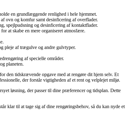
etholde en grundlæggende renlighed i hele hjemmet.
af ovn og komfur samt desinficering af overflader.
g, spejlpudsning og desinficering af kontaktflader.
e for at skabe en mere organiseret atmosfære.
e.
g pleje af trægulve og andre gulvtyper.
vedrengøring af specielle områder.
og planeten.
er for den tidskrævende opgave med at rengøre dit hjem selv. Et
sionelle, der forstår vigtigheden af et rent og velplejet miljø.
yet løsning, der passer til dine præferencer og tidsplan. Dette
står klar til at tage sig af dine rengøringsbehov, så du kan nyde et