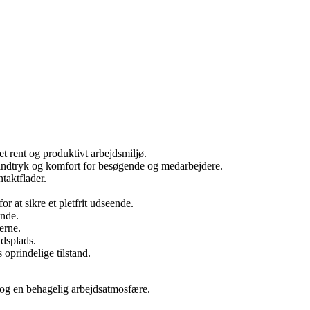
et rent og produktivt arbejdsmiljø.
teindtryk og komfort for besøgende og medarbejdere.
taktflader.
r at sikre et pletfrit udseende.
ende.
erne.
jdsplads.
 oprindelige tilstand.
ge og en behagelig arbejdsatmosfære.