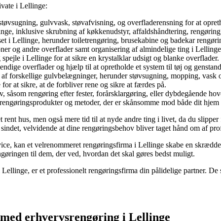
vate i Lellinge:
støvsugning, gulvvask, støvafvisning, og overfladerensning for at opr
nge, inklusive skrubning af køkkenudstyr, affaldshåndtering, rengøring 
 i Lellinge, herunder toiletrengøring, brusekabine og badekar rengørin
ioner og andre overflader samt organisering af almindelige ting i Lelling
spejle i Lellinge for at sikre en krystalklar udsigt og blanke overflader.
endige overflader og hjælp til at opretholde et system til tøj og genstand
e af forskellige gulvbelægninger, herunder støvsugning, mopping, vask o
or at sikre, at de forbliver rene og sikre at færdes på.
ov, såsom rengøring efter fester, forårsklargøring, eller dybdegående ho
e rengøringsprodukter og metoder, der er skånsomme mod både dit hjem 
t rent hus, men også mere tid til at nyde andre ting i livet, da du slipp
sindet, velvidende at dine rengøringsbehov bliver taget hånd om af profes
ice, kan et velrenommeret rengøringsfirma i Lellinge skabe en skrædders
ngøringen til dem, der ved, hvordan det skal gøres bedst muligt.
 Lellinge, er et professionelt rengøringsfirma din pålidelige partner. De 
 med erhvervsrengøring i Lellinge