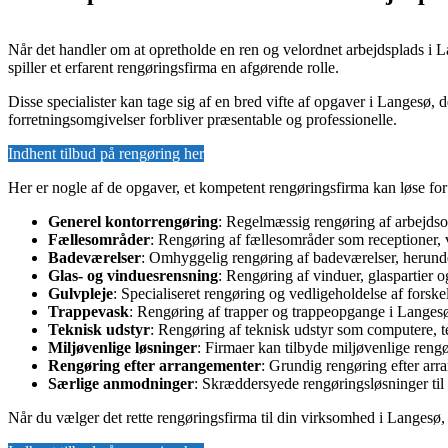
Når det handler om at opretholde en ren og velordnet arbejdsplads i
spiller et erfarent rengøringsfirma en afgørende rolle.
Disse specialister kan tage sig af en bred vifte af opgaver i Langesø, de
forretningsomgivelser forbliver præsentable og professionelle.
Indhent tilbud på rengøring her
Her er nogle af de opgaver, et kompetent rengøringsfirma kan løse fo
Generel kontorrengøring
: Regelmæssig rengøring af arbejdsom
Fællesområder
: Rengøring af fællesområder som receptioner, 
Badeværelser
: Omhyggelig rengøring af badeværelser, herunder
Glas- og vinduesrensning
: Rengøring af vinduer, glaspartier o
Gulvpleje
: Specialiseret rengøring og vedligeholdelse af forsk
Trappevask
: Rengøring af trapper og trappeopgange i Langesø
Teknisk udstyr
: Rengøring af teknisk udstyr som computere, te
Miljøvenlige løsninger
: Firmaer kan tilbyde miljøvenlige reng
Rengøring efter arrangementer
: Grundig rengøring efter arr
Særlige anmodninger
: Skræddersyede rengøringsløsninger til 
Når du vælger det rette rengøringsfirma til din virksomhed i Langesø, 