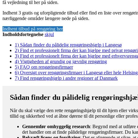
få vejledning til her på siden.
Indhent 3 gratis og uforpligtende tilbud eller find en liste over rengø
nærliggende områder længere nede på siden.
Indhent tilbud på rengøring her
Indholdsfortegnelse
skjul
1)
Sådan finder du pålidelig rengøringshjælp i Langesø
2)
Find et professionelt firma der kan hjælpe med privat rengør
3)
Find et professionelt firma der kan hjælpe med erhvervsreng
4)
Vigtigheden af grundig og jævnlig rengøring
5)
FAQ om rengøringsfirmaer
6)
Oversigt over rengøringsfirmaer i Langesø eller hele Helsi
7)
Find rengøringshjælp i andre regioner af Danmark
Sådan finder du pålidelig rengøringshjæ
Når du skal vælge den rette rengøringshjælp til dit hjem eller virk
tillid og sikkerhed ved at åbne dørene til dit personlige eller prof
Gennemfør omhyggelig research
: Begynd med at udføre e
det handler om at finde pålidelige rengøringsfirmaer. Du kan
Bekræft licens og forsikring
: Det er afgørende at sikre, a