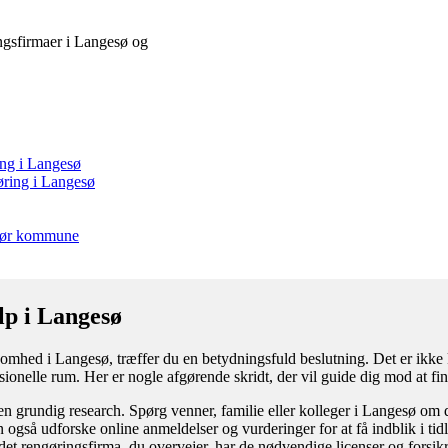
ringsfirmaer i Langesø og
ing i Langesø
øring i Langesø
ngør kommune
lp i Langesø
somhed i Langesø, træffer du en betydningsfuld beslutning. Det er ikke k
essionelle rum. Her er nogle afgørende skridt, der vil guide dig mod at fi
n grundig research. Spørg venner, familie eller kolleger i Langesø om d
 også udforske online anmeldelser og vurderinger for at få indblik i tid
t det rengøringsfirma, du overvejer, har de nødvendige licenser og forsikr