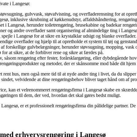
ivate i Langesø:
støvsugning, gulvvask, støvafvisning, og overfladerensning for at opr
sø, inklusive skrubning af køkkenudstyr, affaldshåndtering, rengøring 
t i Langesø, herunder toiletrengøring, brusekabine og badekar rengørin
ioner og andre overflader samt organisering af almindelige ting i Langes
spejle i Langesø for at sikre en krystalklar udsigt og blanke overflader.
endige overflader og hjælp til at opretholde et system til tøj og genstand
e af forskellige gulvbelægninger, herunder støvsugning, mopping, vask o
or at sikre, at de forbliver rene og sikre at færdes på.
ov, såsom rengøring efter fester, forårsklargøring, eller dybdegående ho
e rengøringsprodukter og metoder, der er skånsomme mod både dit hjem 
 rent hus, men også mere tid til at nyde andre ting i livet, da du slipp
indet, velvidende at dine rengøringsbehov bliver taget hånd om af profes
ice, kan et velrenommeret rengøringsfirma i Langesø skabe en skrædders
ngøringen til dem, der ved, hvordan det skal gøres bedst muligt.
i Langesø, er et professionelt rengøringsfirma din pålidelige partner. De 
e med erhvervsrengøring i Langesø