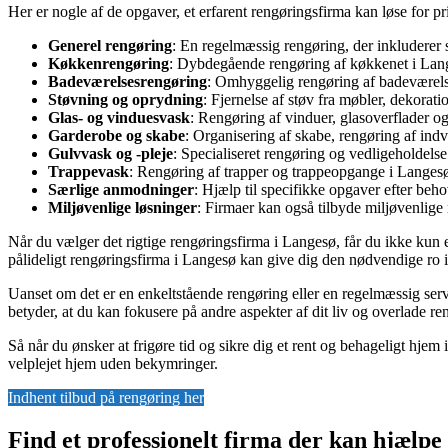
Her er nogle af de opgaver, et erfarent rengøringsfirma kan løse for pr
Generel rengøring
: En regelmæssig rengøring, der inkluderer 
Køkkenrengøring
: Dybdegående rengøring af køkkenet i Lange
Badeværelsesrengøring
: Omhyggelig rengøring af badeværelse
Støvning og oprydning
: Fjernelse af støv fra møbler, dekorat
Glas- og vinduesvask
: Rengøring af vinduer, glasoverflader og 
Garderobe og skabe
: Organisering af skabe, rengøring af indv
Gulvvask og -pleje
: Specialiseret rengøring og vedligeholdels
Trappevask
: Rengøring af trapper og trappeopgange i Langesø f
Særlige anmodninger
: Hjælp til specifikke opgaver efter beh
Miljøvenlige løsninger
: Firmaer kan også tilbyde miljøvenlig
Når du vælger det rigtige rengøringsfirma i Langesø, får du ikke kun et
pålideligt rengøringsfirma i Langesø kan give dig den nødvendige ro i s
Uanset om det er en enkeltstående rengøring eller en regelmæssig serv
betyder, at du kan fokusere på andre aspekter af dit liv og overlade re
Så når du ønsker at frigøre tid og sikre dig et rent og behageligt hjem 
velplejet hjem uden bekymringer.
Indhent tilbud på rengøring her
Find et professionelt firma der kan hjælp