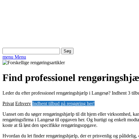
Søg
efter:
menu
Menu
Find professionel rengøringshjæ
Leder du efter professionel rengøringshjælp i Langesø? Indhent 3 tilbu
Privat
Erhverv
Indhent tilbud på rengøring her!
Uanset om du søger rengøringshjælp til dit hjem eller virksomhed, kan
rengøringsfirma i Langesø til opgaven her. Og hurtigt og enkelt modtag
koste at få løst den specifikke rengøringsopgave.
Hvordan du let finder rengøringshjælp, der er prisvenlig og pålidelig,