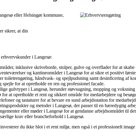
 Langesø eller Helsingør kommune,
r sikrer, at din
r erhvervskunder i Langesø:
råder, inklusive skriveborde, stolper, gulve og overflader for at skabe 
venteværelser og kantineområder i Langesø for at sikre et positivt førs
 toiletrengøring, håndvask- og spejlpudsning samt desinficering af kon
g spejle for at opretholde en ren og professionel facade.
ellige gulvtyper i Langesø, herunder støvsugning, mopping og voksning fo
 for at opretholde et rent og sikkert område for medarbejdere og besøg
lefoner og tastaturer for at bevare en sund arbejdsstation for medarbejd
øringsprodukter og metoder i Langesø, der passer til en bæredygtig arbe
angementer eller møder i Langesø for at gendanne arbejdsområdet til dets
særlige krav eller brancheforhold i Langesø.
investerer du ikke blot i et rent miljø, men også i et professionelt ima