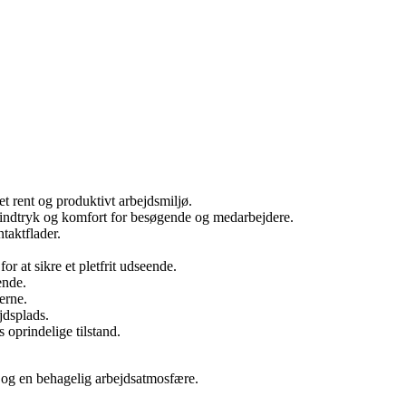
et rent og produktivt arbejdsmiljø.
teindtryk og komfort for besøgende og medarbejdere.
taktflader.
r at sikre et pletfrit udseende.
ende.
erne.
jdsplads.
 oprindelige tilstand.
ge og en behagelig arbejdsatmosfære.