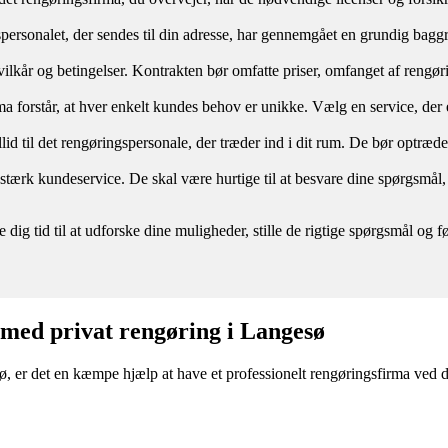
spersonalet, der sendes til din adresse, har gennemgået en grundig baggru
re vilkår og betingelser. Kontrakten bør omfatte priser, omfanget af reng
a forstår, at hver enkelt kundes behov er unikke. Vælg en service, der er
illid til det rengøringspersonale, der træder ind i dit rum. De bør optræd
n stærk kundeservice. De skal være hurtige til at besvare dine spørgs
e dig tid til at udforske dine muligheder, stille de rigtige spørgsmål o
e med privat rengøring i Langesø
, er det en kæmpe hjælp at have et professionelt rengøringsfirma ved di