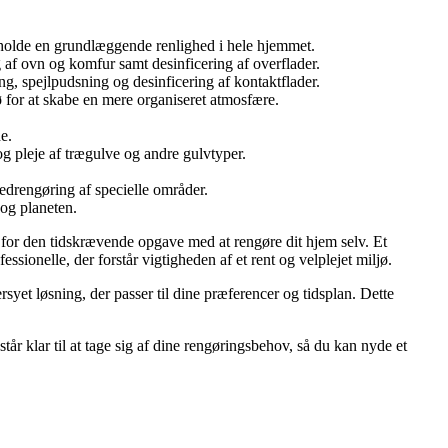
etholde en grundlæggende renlighed i hele hjemmet.
af ovn og komfur samt desinficering af overflader.
g, spejlpudsning og desinficering af kontaktflader.
ø for at skabe en mere organiseret atmosfære.
e.
g pleje af trægulve og andre gulvtyper.
vedrengøring af specielle områder.
og planeten.
er for den tidskrævende opgave med at rengøre dit hjem selv. Et
sionelle, der forstår vigtigheden af et rent og velplejet miljø.
yet løsning, der passer til dine præferencer og tidsplan. Dette
står klar til at tage sig af dine rengøringsbehov, så du kan nyde et