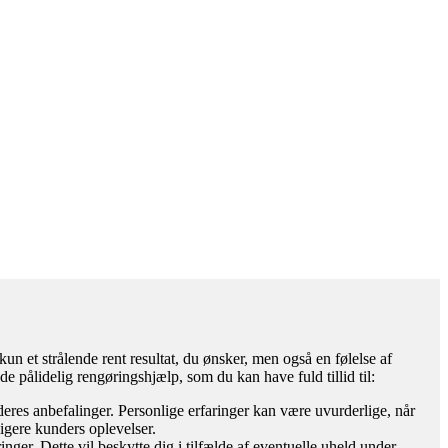
un et strålende rent resultat, du ønsker, men også en følelse af
nde pålidelig rengøringshjælp, som du kan have fuld tillid til:
eres anbefalinger. Personlige erfaringer kan være uvurderlige, når
ligere kunders oplevelser.
inger. Dette vil beskytte dig i tilfælde af eventuelle uheld under