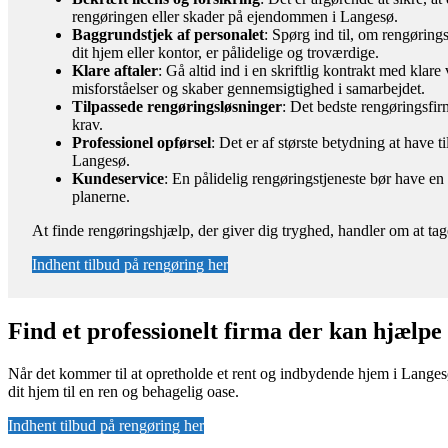
rengøringen eller skader på ejendommen i Langesø.
Baggrundstjek af personalet
: Spørg ind til, om rengøring
dit hjem eller kontor, er pålidelige og troværdige.
Klare aftaler
: Gå altid ind i en skriftlig kontrakt med kla
misforståelser og skaber gennemsigtighed i samarbejdet.
Tilpassede rengøringsløsninger
: Det bedste rengøringsfirm
krav.
Professionel opførsel
: Det er af største betydning at have t
Langesø.
Kundeservice
: En pålidelig rengøringstjeneste bør have e
planerne.
At finde rengøringshjælp, der giver dig tryghed, handler om at tag
Indhent tilbud på rengøring her
Find et professionelt firma der kan hjælp
Når det kommer til at opretholde et rent og indbydende hjem i Langesø
dit hjem til en ren og behagelig oase.
Indhent tilbud på rengøring her