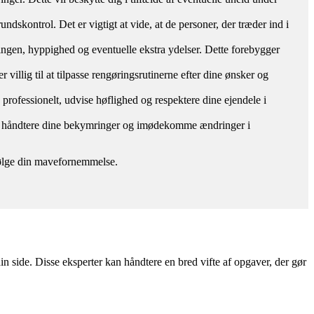
ndskontrol. Det er vigtigt at vide, at de personer, der træder ind i
øringen, hyppighed og eventuelle ekstra ydelser. Dette forebygger
 villig til at tilpasse rengøringsrutinerne efter dine ønsker og
e professionelt, udvise høflighed og respektere dine ejendele i
mål, håndtere dine bekymringer og imødekomme ændringer i
g følge din mavefornemmelse.
n side. Disse eksperter kan håndtere en bred vifte af opgaver, der gør