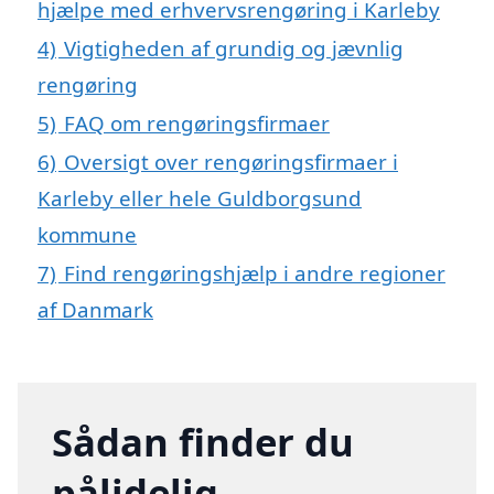
hjælpe med erhvervsrengøring i Karleby
4)
Vigtigheden af grundig og jævnlig
rengøring
5)
FAQ om rengøringsfirmaer
6)
Oversigt over rengøringsfirmaer i
Karleby eller hele Guldborgsund
kommune
7)
Find rengøringshjælp i andre regioner
af Danmark
Sådan finder du
pålidelig