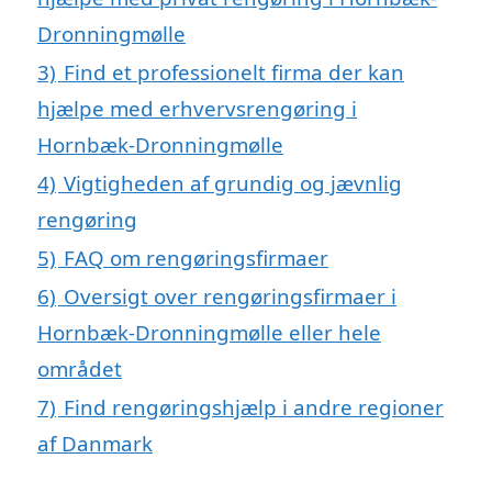
Dronningmølle
3)
Find et professionelt firma der kan
hjælpe med erhvervsrengøring i
Hornbæk-Dronningmølle
4)
Vigtigheden af grundig og jævnlig
rengøring
5)
FAQ om rengøringsfirmaer
6)
Oversigt over rengøringsfirmaer i
Hornbæk-Dronningmølle eller hele
området
7)
Find rengøringshjælp i andre regioner
af Danmark