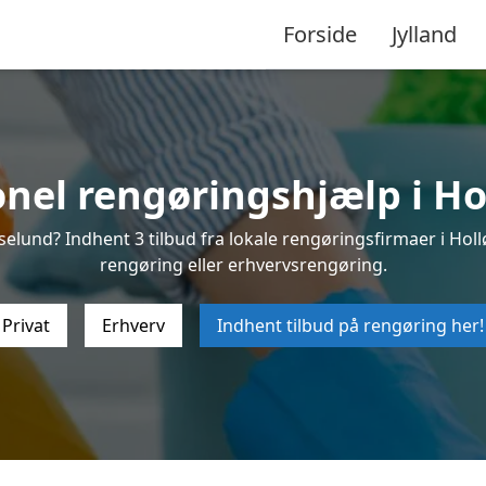
Forside
Jylland
onel rengøringshjælp i Ho
elund? Indhent 3 tilbud fra lokale rengøringsfirmaer i Hollø
rengøring eller erhvervsrengøring.
Privat
Erhverv
Indhent tilbud på rengøring her!