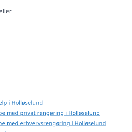
eller
lp i Holløselund
lpe med privat rengøring i Holløselund
ælpe med erhvervsrengøring i Holløselund