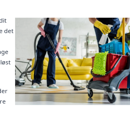
dit
e det
age
 løst
der
are