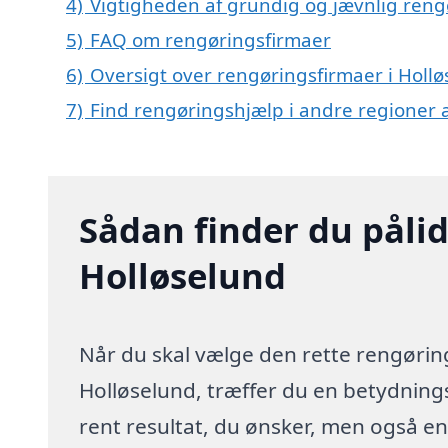
4)
Vigtigheden af grundig og jævnlig reng
5)
FAQ om rengøringsfirmaer
6)
Oversigt over rengøringsfirmaer i Holl
7)
Find rengøringshjælp i andre regioner
Sådan finder du pålid
Holløselund
Når du skal vælge den rette rengøring
Holløselund, træffer du en betydnings
rent resultat, du ønsker, men også en 