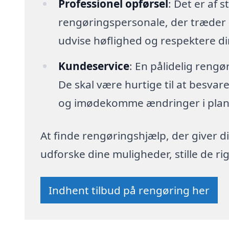
Professionel opførsel
: Det er af s
rengøringspersonale, der træder i
udvise høflighed og respektere di
Kundeservice
: En pålidelig reng
De skal være hurtige til at besva
og imødekomme ændringer i plan
At finde rengøringshjælp, der giver di
udforske dine muligheder, stille de 
Indhent tilbud på rengøring her