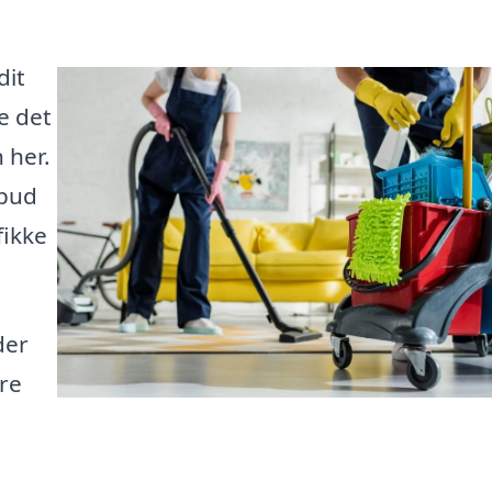
dit
e det
 her.
lbud
fikke
der
are