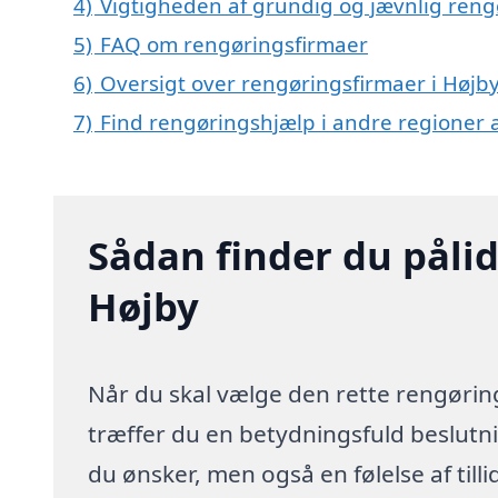
4)
Vigtigheden af grundig og jævnlig reng
5)
FAQ om rengøringsfirmaer
6)
Oversigt over rengøringsfirmaer i Høj
7)
Find rengøringshjælp i andre regioner
Sådan finder du pålid
Højby
Når du skal vælge den rette rengørings
træffer du en betydningsfuld beslutnin
du ønsker, men også en følelse af till