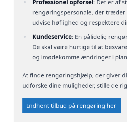
Professionel opførsel
: Det er af s
rengøringspersonale, der træder i
udvise høflighed og respektere di
Kundeservice
: En pålidelig reng
De skal være hurtige til at besva
og imødekomme ændringer i plan
At finde rengøringshjælp, der giver di
udforske dine muligheder, stille de 
Indhent tilbud på rengøring her