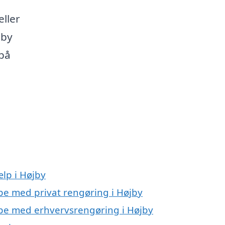
eller
jby
på
lp i Højby
lpe med privat rengøring i Højby
ælpe med erhvervsrengøring i Højby