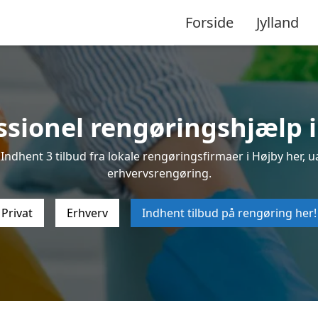
Forside
Jylland
ssionel rengøringshjælp i
ndhent 3 tilbud fra lokale rengøringsfirmaer i Højby her, ua
erhvervsrengøring.
Privat
Erhverv
Indhent tilbud på rengøring her!