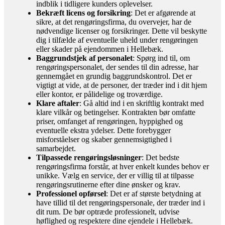
indblik i tidligere kunders oplevelser.
Bekræft licens og forsikring
: Det er afgørende at
sikre, at det rengøringsfirma, du overvejer, har de
nødvendige licenser og forsikringer. Dette vil beskytte
dig i tilfælde af eventuelle uheld under rengøringen
eller skader på ejendommen i Hellebæk.
Baggrundstjek af personalet
: Spørg ind til, om
rengøringspersonalet, der sendes til din adresse, har
gennemgået en grundig baggrundskontrol. Det er
vigtigt at vide, at de personer, der træder ind i dit hjem
eller kontor, er pålidelige og troværdige.
Klare aftaler
: Gå altid ind i en skriftlig kontrakt med
klare vilkår og betingelser. Kontrakten bør omfatte
priser, omfanget af rengøringen, hyppighed og
eventuelle ekstra ydelser. Dette forebygger
misforståelser og skaber gennemsigtighed i
samarbejdet.
Tilpassede rengøringsløsninger
: Det bedste
rengøringsfirma forstår, at hver enkelt kundes behov er
unikke. Vælg en service, der er villig til at tilpasse
rengøringsrutinerne efter dine ønsker og krav.
Professionel opførsel
: Det er af største betydning at
have tillid til det rengøringspersonale, der træder ind i
dit rum. De bør optræde professionelt, udvise
høflighed og respektere dine ejendele i Hellebæk.