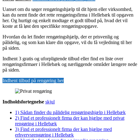
Uanset om du søger rengøringshjælp til dit hjem eller virksomhed,
kan du nemt finde det rette rengøringsfirma i Hellebæk til opgaven
her. Og hurtigt og enkelt modtage et godt tilbud på, hvad det vil
koste at få løst den specifikke rengøringsopgave.
Hvordan du let finder rengøringshjælp, der er prisvenlig og
pålidelig, og som kan klare din opgave, vil du få vejledning til her
på siden.
Indhent 3 gratis og uforpligtende tilbud eller find en liste over
rengøringsfirmaer i Hellebæk og nærliggende områder længere nede
på siden.
Indhent tilbud på rengøring her
Indholdsfortegnelse
skjul
1)
Sådan finder du pålidelig rengøringshjælp i Hellebæk
2)
Find et professionelt firma der kan hjælpe med privat
rengøring i Hellebæk
3)
Find et professionelt firma der kan hjælpe med
erhvervsrengøring i Hellebæk