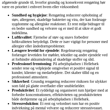
afgørende grunde til, hvorfor grundig og konsekvent rengøring bør
være en prioritet i enhvert hvem eller virksomhed:
Sundhed og hygiejne
: Rengøring reducerer ophobning af
støv, allergener, skadelige bakterier og vira, der kan forårsage
sygdomme og allergiske reaktioner. Et rent miljø bidrager til
en bedre sundhed og velvære og er med til at sikre et godt
indeklima.
Luftkvalitet
: Fjernelse af støv og snavs forbedrer
luftkvaliteten betydeligt. Dette er især vigtigt for personer med
allergier eller åndedrætsproblemer.
Længere levetid for ejendele
: Regelmæssig rengøring
forlænger levetiden for møbler, tekstiler og andre ejendele ved
at forhindre akkumulering af skadelige stoffer og slid.
Professionel fremtoning
: På arbejdspladsen i Hellebæk
sender rene og velplejede omgivelser et positivt signal til
kunder, klienter og medarbejdere. Det skaber tillid og en
professionel atmosfære.
Sikkerhed
: Grundig rengøring reducerer risikoen for ulykker
som fald på glatte overflader eller snublefælder.
Produktivitet
: Et ryddeligt og organiseret rum hjælper med at
forbedre koncentrationen, effektiviteten og produktiviteten
både derhjemme og på arbejdspladsen i Hellebæk.
Stressreduktion
: Et rent og velordnet rum har en positiv
indvirkning på mental velvære og reducerer stressniveauet.