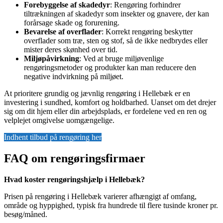
Forebyggelse af skadedyr
: Rengøring forhindrer
tiltrækningen af skadedyr som insekter og gnavere, der kan
forårsage skade og forurening.
Bevarelse af overflader
: Korrekt rengøring beskytter
overflader som træ, sten og stof, så de ikke nedbrydes eller
mister deres skønhed over tid.
Miljøpåvirkning
: Ved at bruge miljøvenlige
rengøringsmetoder og produkter kan man reducere den
negative indvirkning på miljøet.
At prioritere grundig og jævnlig rengøring i Hellebæk er en
investering i sundhed, komfort og holdbarhed. Uanset om det drejer
sig om dit hjem eller din arbejdsplads, er fordelene ved en ren og
velplejet omgivelse uomgængelige.
Indhent tilbud på rengøring her
FAQ om rengøringsfirmaer
Hvad koster rengøringshjælp i Hellebæk?
Prisen på rengøring i Hellebæk varierer afhængigt af omfang,
område og hyppighed, typisk fra hundrede til flere tusinde kroner pr.
besøg/måned.