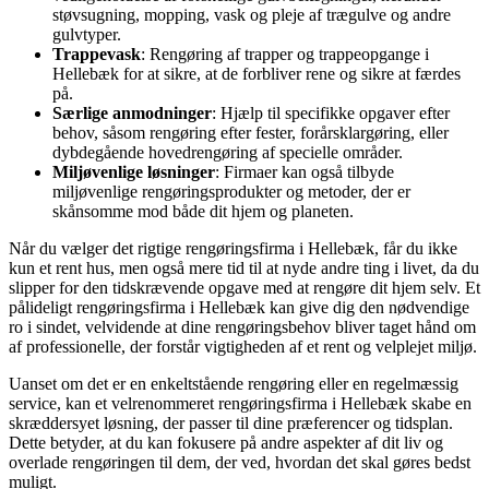
støvsugning, mopping, vask og pleje af trægulve og andre
gulvtyper.
Trappevask
: Rengøring af trapper og trappeopgange i
Hellebæk for at sikre, at de forbliver rene og sikre at færdes
på.
Særlige anmodninger
: Hjælp til specifikke opgaver efter
behov, såsom rengøring efter fester, forårsklargøring, eller
dybdegående hovedrengøring af specielle områder.
Miljøvenlige løsninger
: Firmaer kan også tilbyde
miljøvenlige rengøringsprodukter og metoder, der er
skånsomme mod både dit hjem og planeten.
Når du vælger det rigtige rengøringsfirma i Hellebæk, får du ikke
kun et rent hus, men også mere tid til at nyde andre ting i livet, da du
slipper for den tidskrævende opgave med at rengøre dit hjem selv. Et
pålideligt rengøringsfirma i Hellebæk kan give dig den nødvendige
ro i sindet, velvidende at dine rengøringsbehov bliver taget hånd om
af professionelle, der forstår vigtigheden af et rent og velplejet miljø.
Uanset om det er en enkeltstående rengøring eller en regelmæssig
service, kan et velrenommeret rengøringsfirma i Hellebæk skabe en
skræddersyet løsning, der passer til dine præferencer og tidsplan.
Dette betyder, at du kan fokusere på andre aspekter af dit liv og
overlade rengøringen til dem, der ved, hvordan det skal gøres bedst
muligt.