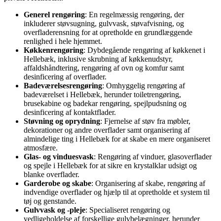
Generel rengøring
: En regelmæssig rengøring, der
inkluderer støvsugning, gulvvask, støvafvisning, og
overfladerensning for at opretholde en grundlæggende
renlighed i hele hjemmet.
Køkkenrengøring
: Dybdegående rengøring af køkkenet i
Hellebæk, inklusive skrubning af køkkenudstyr,
affaldshåndtering, rengøring af ovn og komfur samt
desinficering af overflader.
Badeværelsesrengøring
: Omhyggelig rengøring af
badeværelset i Hellebæk, herunder toiletrengøring,
brusekabine og badekar rengøring, spejlpudsning og
desinficering af kontaktflader.
Støvning og oprydning
: Fjernelse af støv fra møbler,
dekorationer og andre overflader samt organisering af
almindelige ting i Hellebæk for at skabe en mere organiseret
atmosfære.
Glas- og vinduesvask
: Rengøring af vinduer, glasoverflader
og spejle i Hellebæk for at sikre en krystalklar udsigt og
blanke overflader.
Garderobe og skabe
: Organisering af skabe, rengøring af
indvendige overflader og hjælp til at opretholde et system til
tøj og genstande.
Gulvvask og -pleje
: Specialiseret rengøring og
vedligeholdelse af forskellige gulvbelægninger, herunder