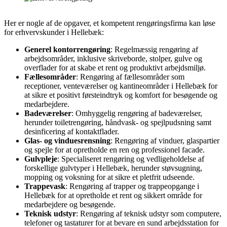
Her er nogle af de opgaver, et kompetent rengøringsfirma kan løse
for erhvervskunder i Hellebæk:
Generel kontorrengøring
: Regelmæssig rengøring af
arbejdsområder, inklusive skriveborde, stolper, gulve og
overflader for at skabe et rent og produktivt arbejdsmiljø.
Fællesområder
: Rengøring af fællesområder som
receptioner, venteværelser og kantineområder i Hellebæk for
at sikre et positivt førsteindtryk og komfort for besøgende og
medarbejdere.
Badeværelser
: Omhyggelig rengøring af badeværelser,
herunder toiletrengøring, håndvask- og spejlpudsning samt
desinficering af kontaktflader.
Glas- og vinduesrensning
: Rengøring af vinduer, glaspartier
og spejle for at opretholde en ren og professionel facade.
Gulvpleje
: Specialiseret rengøring og vedligeholdelse af
forskellige gulvtyper i Hellebæk, herunder støvsugning,
mopping og voksning for at sikre et pletfrit udseende.
Trappevask
: Rengøring af trapper og trappeopgange i
Hellebæk for at opretholde et rent og sikkert område for
medarbejdere og besøgende.
Teknisk udstyr
: Rengøring af teknisk udstyr som computere,
telefoner og tastaturer for at bevare en sund arbejdsstation for