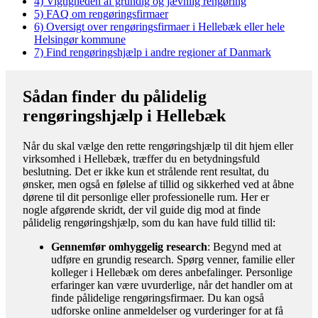
4)
Vigtigheden af grundig og jævnlig rengøring
5)
FAQ om rengøringsfirmaer
6)
Oversigt over rengøringsfirmaer i Hellebæk eller hele
Helsingør kommune
7)
Find rengøringshjælp i andre regioner af Danmark
Sådan finder du pålidelig
rengøringshjælp i Hellebæk
Når du skal vælge den rette rengøringshjælp til dit hjem eller
virksomhed i Hellebæk, træffer du en betydningsfuld
beslutning. Det er ikke kun et strålende rent resultat, du
ønsker, men også en følelse af tillid og sikkerhed ved at åbne
dørene til dit personlige eller professionelle rum. Her er
nogle afgørende skridt, der vil guide dig mod at finde
pålidelig rengøringshjælp, som du kan have fuld tillid til:
Gennemfør omhyggelig research
: Begynd med at
udføre en grundig research. Spørg venner, familie eller
kolleger i Hellebæk om deres anbefalinger. Personlige
erfaringer kan være uvurderlige, når det handler om at
finde pålidelige rengøringsfirmaer. Du kan også
udforske online anmeldelser og vurderinger for at få