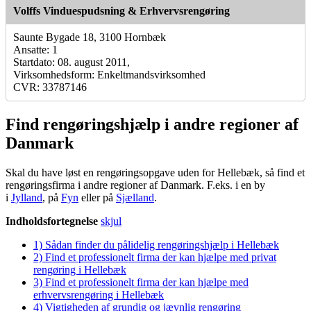
Volffs Vinduespudsning & Erhvervsrengøring
Saunte Bygade 18, 3100 Hornbæk
Ansatte: 1
Startdato: 08. august 2011,
Virksomhedsform: Enkeltmandsvirksomhed
CVR: 33787146
Find rengøringshjælp i andre regioner af
Danmark
Skal du have løst en rengøringsopgave uden for Hellebæk, så find et
rengøringsfirma i andre regioner af Danmark. F.eks. i en by
i
Jylland
, på
Fyn
eller på
Sjælland
.
Indholdsfortegnelse
skjul
1)
Sådan finder du pålidelig rengøringshjælp i Hellebæk
2)
Find et professionelt firma der kan hjælpe med privat
rengøring i Hellebæk
3)
Find et professionelt firma der kan hjælpe med
erhvervsrengøring i Hellebæk
4)
Vigtigheden af grundig og jævnlig rengøring