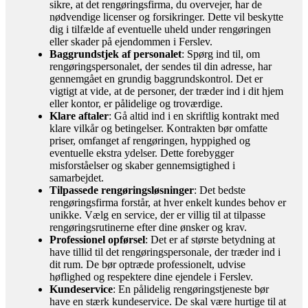
sikre, at det rengøringsfirma, du overvejer, har de
nødvendige licenser og forsikringer. Dette vil beskytte
dig i tilfælde af eventuelle uheld under rengøringen
eller skader på ejendommen i Ferslev.
Baggrundstjek af personalet
: Spørg ind til, om
rengøringspersonalet, der sendes til din adresse, har
gennemgået en grundig baggrundskontrol. Det er
vigtigt at vide, at de personer, der træder ind i dit hjem
eller kontor, er pålidelige og troværdige.
Klare aftaler
: Gå altid ind i en skriftlig kontrakt med
klare vilkår og betingelser. Kontrakten bør omfatte
priser, omfanget af rengøringen, hyppighed og
eventuelle ekstra ydelser. Dette forebygger
misforståelser og skaber gennemsigtighed i
samarbejdet.
Tilpassede rengøringsløsninger
: Det bedste
rengøringsfirma forstår, at hver enkelt kundes behov er
unikke. Vælg en service, der er villig til at tilpasse
rengøringsrutinerne efter dine ønsker og krav.
Professionel opførsel
: Det er af største betydning at
have tillid til det rengøringspersonale, der træder ind i
dit rum. De bør optræde professionelt, udvise
høflighed og respektere dine ejendele i Ferslev.
Kundeservice
: En pålidelig rengøringstjeneste bør
have en stærk kundeservice. De skal være hurtige til at