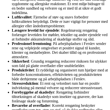
sygdomme og allergiske reaktioner. Et rent miljø bidrager til
en bedre sundhed og velvære og er med til at sikre et godt
indeklima.
Luftkvalitet
: Fjernelse af støv og snavs forbedrer
luftkvaliteten betydeligt. Dette er især vigtigt for personer med
allergier eller åndedrætsproblemer.
Længere levetid for ejendele
: Regelmæssig rengøring
forlænger levetiden for møbler, tekstiler og andre ejendele ved
at forhindre akkumulering af skadelige stoffer og slid.
Professionel fremtoning
: På arbejdspladsen i Ferslev sender
rene og velplejede omgivelser et positivt signal til kunder,
klienter og medarbejdere. Det skaber tillid og en professionel
atmosfære.
Sikkerhed
: Grundig rengøring reducerer risikoen for ulykker
som fald på glatte overflader eller snublefælder.
Produktivitet
: Et ryddeligt og organiseret rum hjælper med at
forbedre koncentrationen, effektiviteten og produktiviteten
både derhjemme og på arbejdspladsen i Ferslev.
Stressreduktion
: Et rent og velordnet rum har en positiv
indvirkning på mental velvære og reducerer stressniveauet.
Forebyggelse af skadedyr
: Rengøring forhindrer
tiltrækningen af skadedyr som insekter og gnavere, der kan
forårsage skade og forurening.
Bevarelse af overflader
: Korrekt rengøring beskytter
overflader som træ, sten og stof, så de ikke nedbrydes eller