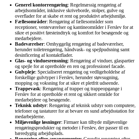
Generel kontorrengøring
: Regelmæssig rengøring af
arbejdsområder, inklusive skriveborde, stolper, gulve og
overflader for at skabe et rent og produktivt arbejdsmiljø.
Fællesområder
: Rengøring af fællesområder som
receptioner, venteværelser og kantineområder i Ferslev for at
sikre et positivt førsteindtryk og komfort for besøgende og
medarbejdere.
Badeværelser
: Omhyggelig rengøring af badeværelser,
herunder toiletrengøring, håndvask- og spejlpudsning samt
desinficering af kontaktflader.
Glas- og vinduesrensning
: Rengøring af vinduer, glaspartier
og spejle for at opretholde en ren og professionel facade.
Gulvpleje
: Specialiseret rengøring og vedligeholdelse af
forskellige gulvtyper i Ferslev, herunder støvsugning,
mopping og voksning for at sikre et pletfrit udseende.
Trappevask
: Rengøring af trapper og trappeopgange i
Ferslev for at opretholde et rent og sikkert område for
medarbejdere og besøgende.
Teknisk udstyr
: Rengøring af teknisk udstyr som computere,
telefoner og tastaturer for at bevare en sund arbejdsstation for
medarbejderne.
Miljøvenlige løsninger
: Firmaer kan tilbyde miljøvenlige
rengøringsprodukter og metoder i Ferslev, der passer til en
bæredygtig arbejdsplads.
Rengøring efter arrangementer
: Grundig rengøring efter