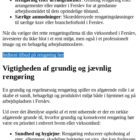
arrangementer eller møder i Ferslev for at gendanne
arbejdsområdet til dets oprindelige tilstand.
Særlige anmodninger
: Skræddersyede rengøringsløsninger
til særlige krav eller brancheforhold i Ferslev.
Når du vælger det rette rengøringsfirma til din virksomhed i Ferslev,
investerer du ikke blot i et rent miljø, men også i et professionelt
image og en behagelig arbejdsatmosfære.
Indhent tilbud på rengøring her
Vigtigheden af grundig og jævnlig
rengøring
En grundig og regelmæssig rengøring spiller en afgørende rolle i at
skabe et sundt, behageligt og produktivt miljø både i hjemmet og på
arbejdspladsen i Ferslev.
Ud over det åbenlyse aspekt af et rent udseende er der en række
afgørende grunde til, hvorfor grundig og konsekvent rengøring bør
være en prioritet i enhvert hvem eller virksomhed:
Sundhed og hygiejne
: Rengøring reducerer ophobning af
støv, allergener, skadelige bakterier og vira, der kan forårsage