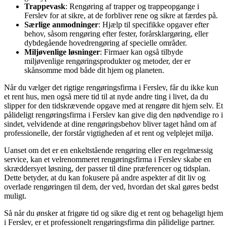
Trappevask
: Rengøring af trapper og trappeopgange i
Ferslev for at sikre, at de forbliver rene og sikre at færdes på.
Særlige anmodninger
: Hjælp til specifikke opgaver efter
behov, såsom rengøring efter fester, forårsklargøring, eller
dybdegående hovedrengøring af specielle områder.
Miljøvenlige løsninger
: Firmaer kan også tilbyde
miljøvenlige rengøringsprodukter og metoder, der er
skånsomme mod både dit hjem og planeten.
Når du vælger det rigtige rengøringsfirma i Ferslev, får du ikke kun
et rent hus, men også mere tid til at nyde andre ting i livet, da du
slipper for den tidskrævende opgave med at rengøre dit hjem selv. Et
pålideligt rengøringsfirma i Ferslev kan give dig den nødvendige ro i
sindet, velvidende at dine rengøringsbehov bliver taget hånd om af
professionelle, der forstår vigtigheden af et rent og velplejet miljø.
Uanset om det er en enkeltstående rengøring eller en regelmæssig
service, kan et velrenommeret rengøringsfirma i Ferslev skabe en
skræddersyet løsning, der passer til dine præferencer og tidsplan.
Dette betyder, at du kan fokusere på andre aspekter af dit liv og
overlade rengøringen til dem, der ved, hvordan det skal gøres bedst
muligt.
Så når du ønsker at frigøre tid og sikre dig et rent og behageligt hjem
i Ferslev, er et professionelt rengøringsfirma din pålidelige partner.