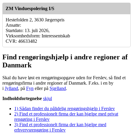
ZM Vinduespolering I/S
Hestefolden 2, 3630 Jægerspris
Ansatte:
Startdato: 13. juli 2026,
Virksomhedsform: Interessentskab
CVR: 46633482
Find rengøringshjælp i andre regioner af
Danmark
Skal du have løst en rengøringsopgave uden for Ferslev, så find et
rengøringsfirma i andre regioner af Danmark. F.eks. i en by
i
Jylland
, på
Fyn
eller på
Sjælland
.
Indholdsfortegnelse
skjul
1)
Sådan finder du pålidelig rengøringshjælp i Ferslev
2)
Find et professionelt firma der kan hjælpe med privat
rengøring i Ferslev
3)
Find et professionelt firma der kan hjælpe med
erhvervsrengøring i Ferslev