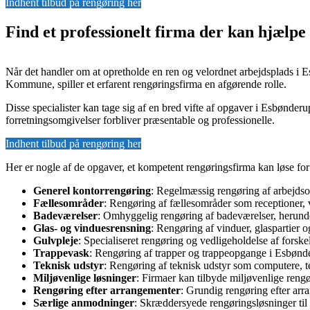
Indhent tilbud på rengøring her
Find et professionelt firma der kan hjæl
Når det handler om at opretholde en ren og velordnet arbejdsplads i
Kommune, spiller et erfarent rengøringsfirma en afgørende rolle.
Disse specialister kan tage sig af en bred vifte af opgaver i Esbønderu
forretningsomgivelser forbliver præsentable og professionelle.
Indhent tilbud på rengøring her
Her er nogle af de opgaver, et kompetent rengøringsfirma kan løse f
Generel kontorrengøring
: Regelmæssig rengøring af arbejdsom
Fællesområder
: Rengøring af fællesområder som receptioner, 
Badeværelser
: Omhyggelig rengøring af badeværelser, herunder
Glas- og vinduesrensning
: Rengøring af vinduer, glaspartier o
Gulvpleje
: Specialiseret rengøring og vedligeholdelse af forsk
Trappevask
: Rengøring af trapper og trappeopgange i Esbønde
Teknisk udstyr
: Rengøring af teknisk udstyr som computere, te
Miljøvenlige løsninger
: Firmaer kan tilbyde miljøvenlige reng
Rengøring efter arrangementer
: Grundig rengøring efter arr
Særlige anmodninger
: Skræddersyede rengøringsløsninger til