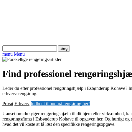
Søg
efter:
menu
Menu
Find professionel rengøringshj
Leder du efter professionel rengøringshjælp i Esbønderup Kohave? Indh
erhvervsrengøring.
Privat
Erhverv
Indhent tilbud på rengøring her!
Uanset om du søger rengøringshjælp til dit hjem eller virksomhed, kan
rengøringsfirma i Esbønderup Kohave til opgaven her. Og hurtigt og e
hvad det vil koste at få løst den specifikke rengøringsopgave.