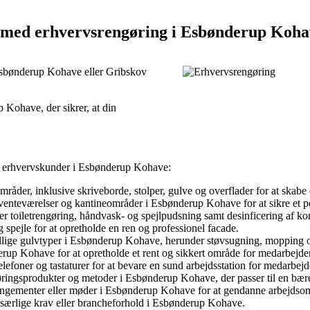
pe med erhvervsrengøring i Esbønderup Koh
 Esbønderup Kohave eller Gribskov
p Kohave, der sikrer, at din
or erhvervskunder i Esbønderup Kohave:
råder, inklusive skriveborde, stolper, gulve og overflader for at skabe 
venteværelser og kantineområder i Esbønderup Kohave for at sikre et p
 toiletrengøring, håndvask- og spejlpudsning samt desinficering af kon
g spejle for at opretholde en ren og professionel facade.
ellige gulvtyper i Esbønderup Kohave, herunder støvsugning, mopping og 
rup Kohave for at opretholde et rent og sikkert område for medarbejd
lefoner og tastaturer for at bevare en sund arbejdsstation for medarbejd
øringsprodukter og metoder i Esbønderup Kohave, der passer til en bær
angementer eller møder i Esbønderup Kohave for at gendanne arbejdsområd
 særlige krav eller brancheforhold i Esbønderup Kohave.