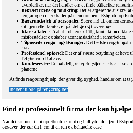
uvurderlige, når det handler om at finde pålidelige rengørin
Bekræft licens og forsikring
: Det er afgørende at sikre, a
rengøringen eller skader på ejendommen i Esbønderup Koh
Baggrundstjek af personalet
: Spørg ind til, om rengøring
dit hjem eller kontor, er pålidelige og troværdige.
Klare aftaler
: Gå altid ind i en skriftlig kontrakt med kla
misforståelser og skaber gennemsigtighed i samarbejdet.
Tilpassede rengøringsløsninger
: Det bedste rengøringsfirm
krav.
Professionel opførsel
: Det er af største betydning at have t
Esbønderup Kohave.
Kundeservice
: En pålidelig rengøringstjeneste bør have e
planerne.
At finde rengøringshjælp, der giver dig tryghed, handler om at tag
Indhent tilbud på rengøring her
Find et professionelt firma der kan hjælp
Når det kommer til at opretholde et rent og indbydende hjem i Esbønde
opgaver, der gør dit hjem til en ren og behagelig oase.