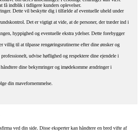
få indblik i tidligere kunders oplevelser.
inger. Dette vil beskytte dig i tilfælde af eventuelle uheld under
ndskontrol. Det er vigtigt at vide, at de personer, der træder ind i
øringen, hyppighed og eventuelle ekstra ydelser. Dette forebygger
 villig til at tilpasse rengøringsrutinerne efter dine ønsker og
e professionelt, udvise høflighed og respektere dine ejendele i
mål, håndtere dine bekymringer og imødekomme ændringer i
g følge din mavefornemmelse.
e
irma ved din side. Disse eksperter kan håndtere en bred vifte af