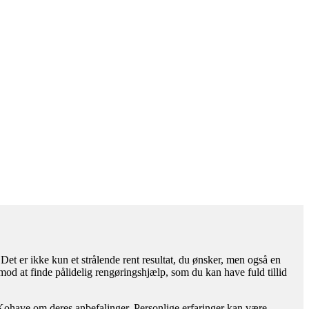
et er ikke kun et strålende rent resultat, du ønsker, men også en
g mod at finde pålidelig rengøringshjælp, som du kan have fuld tillid
 Kohave om deres anbefalinger. Personlige erfaringer kan være