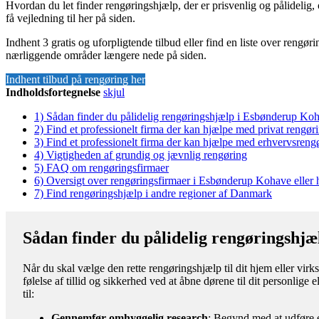
Hvordan du let finder rengøringshjælp, der er prisvenlig og pålidelig,
få vejledning til her på siden.
Indhent 3 gratis og uforpligtende tilbud eller find en liste over reng
nærliggende områder længere nede på siden.
Indhent tilbud på rengøring her
Indholdsfortegnelse
skjul
1)
Sådan finder du pålidelig rengøringshjælp i Esbønderup Ko
2)
Find et professionelt firma der kan hjælpe med privat reng
3)
Find et professionelt firma der kan hjælpe med erhvervsren
4)
Vigtigheden af grundig og jævnlig rengøring
5)
FAQ om rengøringsfirmaer
6)
Oversigt over rengøringsfirmaer i Esbønderup Kohave elle
7)
Find rengøringshjælp i andre regioner af Danmark
Sådan finder du pålidelig rengøringshj
Når du skal vælge den rette rengøringshjælp til dit hjem eller vir
følelse af tillid og sikkerhed ved at åbne dørene til dit personlige
til:
Gennemfør omhyggelig research
: Begynd med at udføre e