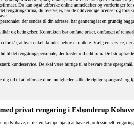
gsfirmaer. Du kan også udforske online anmeldelser og vurderinger for at 
t det rengøringsfirma, du overvejer, har de nødvendige licenser og forsikr
ave.
spersonalet, der sendes til din adresse, har gennemgået en grundig baggru
re vilkår og betingelser. Kontrakten bør omfatte priser, omfanget af reng
a forstår, at hver enkelt kundes behov er unikke. Vælg en service, der er
illid til det rengøringspersonale, der træder ind i dit rum. De bør optræd
n stærk kundeservice. De skal være hurtige til at besvare dine spørgs
e dig tid til at udforske dine muligheder, stille de rigtige spørgsmål o
e med privat rengøring i Esbønderup Kohav
rup Kohave, er det en kæmpe hjælp at have et professionelt rengøringsf