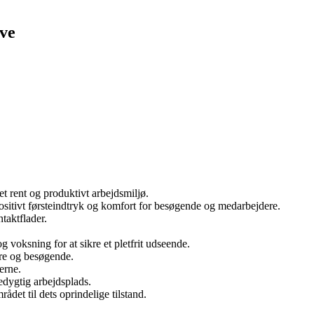
ave
et rent og produktivt arbejdsmiljø.
ositivt førsteindtryk og komfort for besøgende og medarbejdere.
taktflader.
voksning for at sikre et pletfrit udseende.
ere og besøgende.
erne.
edygtig arbejdsplads.
et til dets oprindelige tilstand.