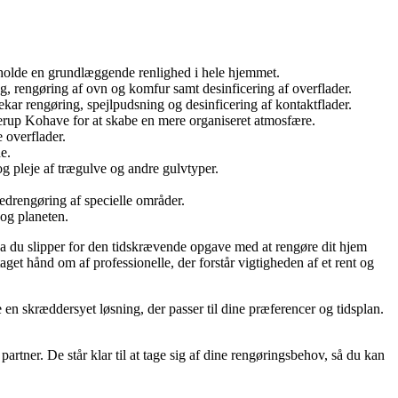
etholde en grundlæggende renlighed i hele hjemmet.
, rengøring af ovn og komfur samt desinficering af overflader.
ar rengøring, spejlpudsning og desinficering af kontaktflader.
nderup Kohave for at skabe en mere organiseret atmosfære.
 overflader.
e.
g pleje af trægulve og andre gulvtyper.
vedrengøring af specielle områder.
og planeten.
 da du slipper for den tidskrævende opgave med at rengøre dit hjem
get hånd om af professionelle, der forstår vigtigheden af et rent og
n skræddersyet løsning, der passer til dine præferencer og tidsplan.
artner. De står klar til at tage sig af dine rengøringsbehov, så du kan