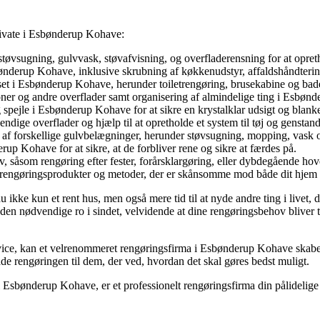
private i Esbønderup Kohave:
støvsugning, gulvvask, støvafvisning, og overfladerensning for at opr
nderup Kohave, inklusive skrubning af køkkenudstyr, affaldshåndtering
t i Esbønderup Kohave, herunder toiletrengøring, brusekabine og badek
tioner og andre overflader samt organisering af almindelige ting i Esbø
 spejle i Esbønderup Kohave for at sikre en krystalklar udsigt og blanke
endige overflader og hjælp til at opretholde et system til tøj og genstand
e af forskellige gulvbelægninger, herunder støvsugning, mopping, vask o
up Kohave for at sikre, at de forbliver rene og sikre at færdes på.
ov, såsom rengøring efter fester, forårsklargøring, eller dybdegående ho
e rengøringsprodukter og metoder, der er skånsomme mod både dit hjem 
ikke kun et rent hus, men også mere tid til at nyde andre ting i livet,
en nødvendige ro i sindet, velvidende at dine rengøringsbehov bliver ta
vice, kan et velrenommeret rengøringsfirma i Esbønderup Kohave skabe e
ade rengøringen til dem, der ved, hvordan det skal gøres bedst muligt.
 i Esbønderup Kohave, er et professionelt rengøringsfirma din pålidelige p