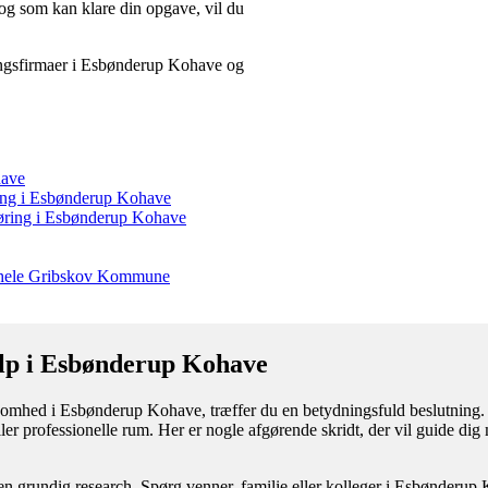
 og som kan klare din opgave, vil du
øringsfirmaer i Esbønderup Kohave og
have
øring i Esbønderup Kohave
gøring i Esbønderup Kohave
r hele Gribskov Kommune
ælp i Esbønderup Kohave
ksomhed i Esbønderup Kohave, træffer du en betydningsfuld beslutning. D
 eller professionelle rum. Her er nogle afgørende skridt, der vil guide di
n grundig research. Spørg venner, familie eller kolleger i Esbønderup