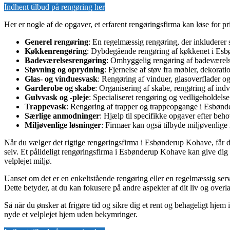
Indhent tilbud på rengøring her
Her er nogle af de opgaver, et erfarent rengøringsfirma kan løse for 
Generel rengøring
: En regelmæssig rengøring, der inkluderer 
Køkkenrengøring
: Dybdegående rengøring af køkkenet i Esbø
Badeværelsesrengøring
: Omhyggelig rengøring af badeværelse
Støvning og oprydning
: Fjernelse af støv fra møbler, dekora
Glas- og vinduesvask
: Rengøring af vinduer, glasoverflader og
Garderobe og skabe
: Organisering af skabe, rengøring af indv
Gulvvask og -pleje
: Specialiseret rengøring og vedligeholdels
Trappevask
: Rengøring af trapper og trappeopgange i Esbønder
Særlige anmodninger
: Hjælp til specifikke opgaver efter beh
Miljøvenlige løsninger
: Firmaer kan også tilbyde miljøvenlig
Når du vælger det rigtige rengøringsfirma i Esbønderup Kohave, får du 
selv. Et pålideligt rengøringsfirma i Esbønderup Kohave kan give dig d
velplejet miljø.
Uanset om det er en enkeltstående rengøring eller en regelmæssig ser
Dette betyder, at du kan fokusere på andre aspekter af dit liv og overl
Så når du ønsker at frigøre tid og sikre dig et rent og behageligt hjem
nyde et velplejet hjem uden bekymringer.