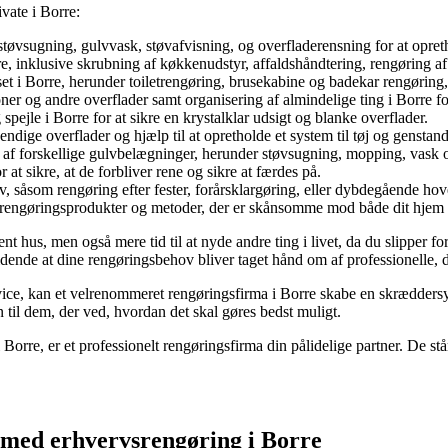
ivate i Borre:
støvsugning, gulvvask, støvafvisning, og overfladerensning for at opr
, inklusive skrubning af køkkenudstyr, affaldshåndtering, rengøring af
t i Borre, herunder toiletrengøring, brusekabine og badekar rengøring, 
ioner og andre overflader samt organisering af almindelige ting i Borre 
spejle i Borre for at sikre en krystalklar udsigt og blanke overflader.
endige overflader og hjælp til at opretholde et system til tøj og genstand
e af forskellige gulvbelægninger, herunder støvsugning, mopping, vask o
at sikre, at de forbliver rene og sikre at færdes på.
ov, såsom rengøring efter fester, forårsklargøring, eller dybdegående ho
e rengøringsprodukter og metoder, der er skånsomme mod både dit hjem 
ent hus, men også mere tid til at nyde andre ting i livet, da du slipper 
ende at dine rengøringsbehov bliver taget hånd om af professionelle, der
ice, kan et velrenommeret rengøringsfirma i Borre skabe en skræddersyet
n til dem, der ved, hvordan det skal gøres bedst muligt.
 Borre, er et professionelt rengøringsfirma din pålidelige partner. De stå
e med erhvervsrengøring i Borre