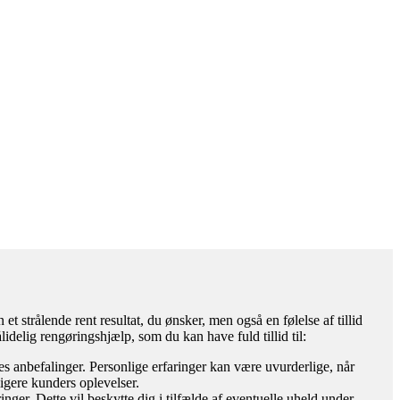
t strålende rent resultat, du ønsker, men også en følelse af tillid
lidelig rengøringshjælp, som du kan have fuld tillid til:
es anbefalinger. Personlige erfaringer kan være uvurderlige, når
ligere kunders oplevelser.
inger. Dette vil beskytte dig i tilfælde af eventuelle uheld under