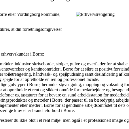
 Borre eller Vordingborg kommune,
sikrer, at din forretningsomgivelser
 erhvervskunder i Borre:
råder, inklusive skriveborde, stolper, gulve og overflader for at skabe 
enteværelser og kantineområder i Borre for at sikre et positivt første
 toiletrengøring, håndvask- og spejlpudsning samt desinficering af kon
g spejle for at opretholde en ren og professionel facade.
llige gulvtyper i Borre, herunder støvsugning, mopping og voksning for a
r at opretholde et rent og sikkert område for medarbejdere og besøgend
lefoner og tastaturer for at bevare en sund arbejdsstation for medarbejd
øringsprodukter og metoder i Borre, der passer til en bæredygtig arbejds
ngementer eller møder i Borre for at gendanne arbejdsområdet til dets op
særlige krav eller brancheforhold i Borre.
esterer du ikke blot i et rent miljø, men også i et professionelt image 