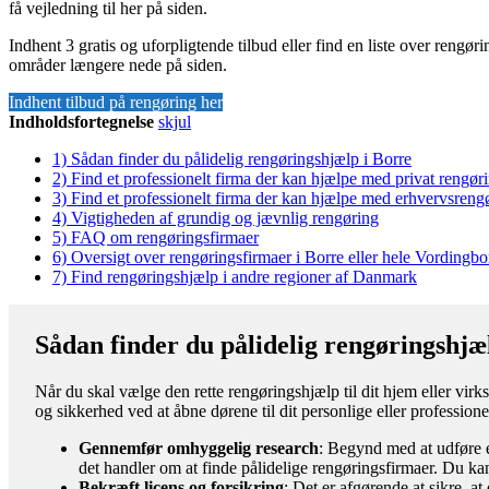
få vejledning til her på siden.
Indhent 3 gratis og uforpligtende tilbud eller find en liste over rengø
områder længere nede på siden.
Indhent tilbud på rengøring her
Indholdsfortegnelse
skjul
1)
Sådan finder du pålidelig rengøringshjælp i Borre
2)
Find et professionelt firma der kan hjælpe med privat rengør
3)
Find et professionelt firma der kan hjælpe med erhvervsreng
4)
Vigtigheden af grundig og jævnlig rengøring
5)
FAQ om rengøringsfirmaer
6)
Oversigt over rengøringsfirmaer i Borre eller hele Vording
7)
Find rengøringshjælp i andre regioner af Danmark
Sådan finder du pålidelig rengøringshjæ
Når du skal vælge den rette rengøringshjælp til dit hjem eller virks
og sikkerhed ved at åbne dørene til dit personlige eller professione
Gennemfør omhyggelig research
: Begynd med at udføre e
det handler om at finde pålidelige rengøringsfirmaer. Du kan
Bekræft licens og forsikring
: Det er afgørende at sikre, a