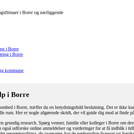
ringsfirmaer i Borre og nærliggende
ing i Borre
øring i Borre
borg kommune
lp i Borre
omhed i Borre, træffer du en betydningsfuld beslutning. Det er ikke kun e
lle rum. Her er nogle afgørende skridt, der vil guide dig mod at finde på
n grundig research. Spørg venner, familie eller kolleger i Borre om der
 også udforske online anmeldelser og vurderinger for at få indblik i tid
t det rengøringsfirma, du overvejer, har de nødvendige licenser og forsikr