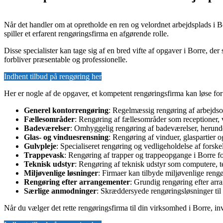
Når det handler om at opretholde en ren og velordnet arbejdsplads i
spiller et erfarent rengøringsfirma en afgørende rolle.
Disse specialister kan tage sig af en bred vifte af opgaver i Borre, der 
forbliver præsentable og professionelle.
Indhent tilbud på rengøring her
Her er nogle af de opgaver, et kompetent rengøringsfirma kan løse for
Generel kontorrengøring
: Regelmæssig rengøring af arbejdsom
Fællesområder
: Rengøring af fællesområder som receptioner, v
Badeværelser
: Omhyggelig rengøring af badeværelser, herunder
Glas- og vinduesrensning
: Rengøring af vinduer, glaspartier o
Gulvpleje
: Specialiseret rengøring og vedligeholdelse af forske
Trappevask
: Rengøring af trapper og trappeopgange i Borre fo
Teknisk udstyr
: Rengøring af teknisk udstyr som computere, te
Miljøvenlige løsninger
: Firmaer kan tilbyde miljøvenlige reng
Rengøring efter arrangementer
: Grundig rengøring efter arra
Særlige anmodninger
: Skræddersyede rengøringsløsninger til 
Når du vælger det rette rengøringsfirma til din virksomhed i Borre, inv