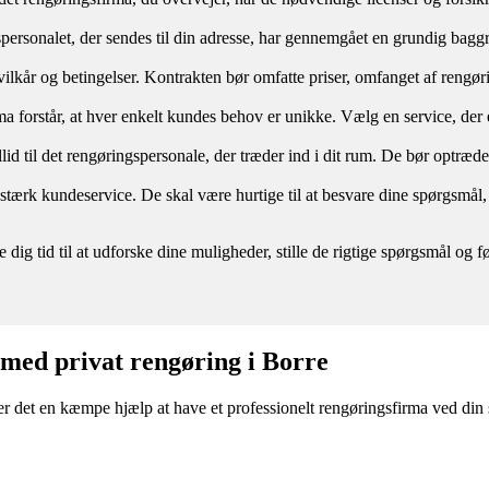
spersonalet, der sendes til din adresse, har gennemgået en grundig baggru
re vilkår og betingelser. Kontrakten bør omfatte priser, omfanget af reng
a forstår, at hver enkelt kundes behov er unikke. Vælg en service, der er
illid til det rengøringspersonale, der træder ind i dit rum. De bør optræd
n stærk kundeservice. De skal være hurtige til at besvare dine spørgs
e dig tid til at udforske dine muligheder, stille de rigtige spørgsmål o
 med privat rengøring i Borre
r det en kæmpe hjælp at have et professionelt rengøringsfirma ved din s