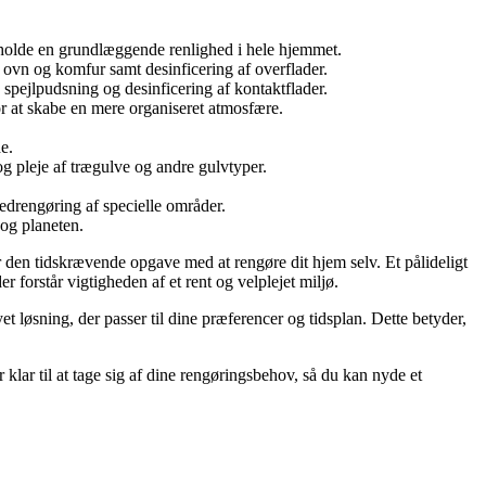
etholde en grundlæggende renlighed i hele hjemmet.
 ovn og komfur samt desinficering af overflader.
spejlpudsning og desinficering af kontaktflader.
for at skabe en mere organiseret atmosfære.
e.
g pleje af trægulve og andre gulvtyper.
vedrengøring af specielle områder.
og planeten.
for den tidskrævende opgave med at rengøre dit hjem selv. Et pålideligt
 forstår vigtigheden af et rent og velplejet miljø.
 løsning, der passer til dine præferencer og tidsplan. Dette betyder,
r klar til at tage sig af dine rengøringsbehov, så du kan nyde et