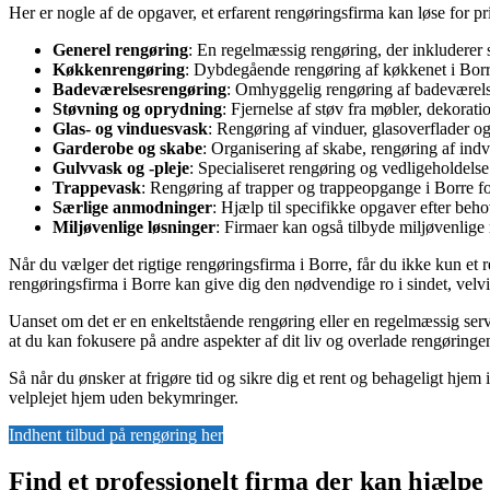
Her er nogle af de opgaver, et erfarent rengøringsfirma kan løse for pr
Generel rengøring
: En regelmæssig rengøring, der inkluderer 
Køkkenrengøring
: Dybdegående rengøring af køkkenet i Borre
Badeværelsesrengøring
: Omhyggelig rengøring af badeværelse
Støvning og oprydning
: Fjernelse af støv fra møbler, dekorat
Glas- og vinduesvask
: Rengøring af vinduer, glasoverflader og 
Garderobe og skabe
: Organisering af skabe, rengøring af indv
Gulvvask og -pleje
: Specialiseret rengøring og vedligeholdels
Trappevask
: Rengøring af trapper og trappeopgange i Borre for 
Særlige anmodninger
: Hjælp til specifikke opgaver efter beh
Miljøvenlige løsninger
: Firmaer kan også tilbyde miljøvenlig
Når du vælger det rigtige rengøringsfirma i Borre, får du ikke kun et r
rengøringsfirma i Borre kan give dig den nødvendige ro i sindet, velvid
Uanset om det er en enkeltstående rengøring eller en regelmæssig serv
at du kan fokusere på andre aspekter af dit liv og overlade rengøringe
Så når du ønsker at frigøre tid og sikre dig et rent og behageligt hjem i
velplejet hjem uden bekymringer.
Indhent tilbud på rengøring her
Find et professionelt firma der kan hjælp