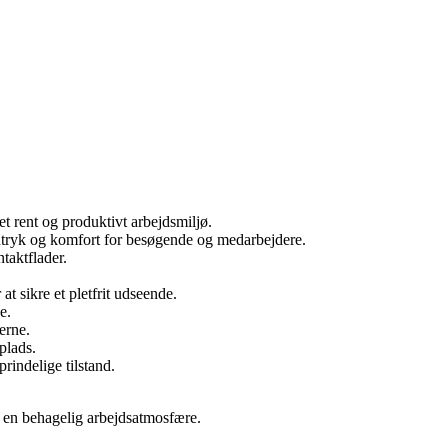
et rent og produktivt arbejdsmiljø.
indtryk og komfort for besøgende og medarbejdere.
taktflader.
t sikre et pletfrit udseende.
e.
erne.
plads.
rindelige tilstand.
og en behagelig arbejdsatmosfære.