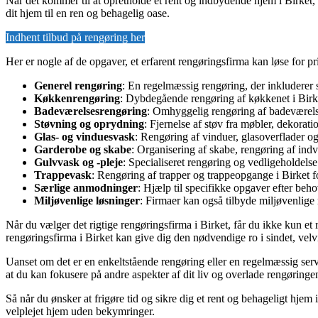
Når det kommer til at opretholde et rent og indbydende hjem i Birket, 
dit hjem til en ren og behagelig oase.
Indhent tilbud på rengøring her
Her er nogle af de opgaver, et erfarent rengøringsfirma kan løse for pri
Generel rengøring
: En regelmæssig rengøring, der inkluderer 
Køkkenrengøring
: Dybdegående rengøring af køkkenet i Birke
Badeværelsesrengøring
: Omhyggelig rengøring af badeværelset
Støvning og oprydning
: Fjernelse af støv fra møbler, dekorat
Glas- og vinduesvask
: Rengøring af vinduer, glasoverflader og 
Garderobe og skabe
: Organisering af skabe, rengøring af indv
Gulvvask og -pleje
: Specialiseret rengøring og vedligeholdels
Trappevask
: Rengøring af trapper og trappeopgange i Birket for
Særlige anmodninger
: Hjælp til specifikke opgaver efter beh
Miljøvenlige løsninger
: Firmaer kan også tilbyde miljøvenlig
Når du vælger det rigtige rengøringsfirma i Birket, får du ikke kun et 
rengøringsfirma i Birket kan give dig den nødvendige ro i sindet, velvi
Uanset om det er en enkeltstående rengøring eller en regelmæssig serv
at du kan fokusere på andre aspekter af dit liv og overlade rengøringe
Så når du ønsker at frigøre tid og sikre dig et rent og behageligt hjem i
velplejet hjem uden bekymringer.