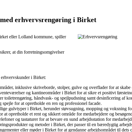
e med erhvervsrengøring i Birket
irket eller Lolland kommune, spiller
 sikrer, at din forretningsomgivelser
 erhvervskunder i Birket:
råder, inklusive skriveborde, stolper, gulve og overflader for at skabe 
enteværelser og kantineområder i Birket for at sikre et positivt første
 toiletrengøring, håndvask- og spejlpudsning samt desinficering af kon
g spejle for at opretholde en ren og professionel facade.
llige gulvtyper i Birket, herunder støvsugning, mopping og voksning for 
or at opretholde et rent og sikkert område for medarbejdere og besøgen
lefoner og tastaturer for at bevare en sund arbejdsstation for medarbejd
ringsprodukter og metoder i Birket, der passer til en bæredygtig arbejd
ngementer eller møder i Birket for at gendanne arbejdsområdet til dets o