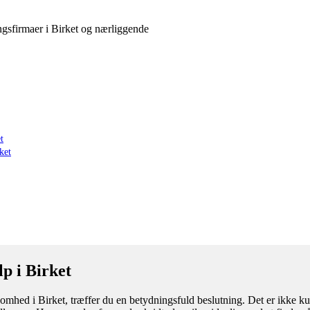
ringsfirmaer i Birket og nærliggende
t
ket
p i Birket
omhed i Birket, træffer du en betydningsfuld beslutning. Det er ikke kun 