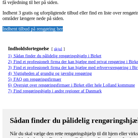
få vejledning til her på siden.
Indhent 3 gratis og uforpligtende tilbud eller find en liste over rengø
områder længere nede på siden.
Indhent tilbud på rengøring her
Indholdsfortegnelse
skjul
1)
Sådan finder du pålidelig rengøringshjælp i Birket
2)
Find et professionelt firma der kan hjælpe med privat rengøring i Birke
3)
Find et professionelt firma der kan hjælpe med erhvervsrengøring i Bir
4)
Vigtigheden af grundig og jævnlig rengøring
5)
FAQ om rengøringsfirmaer
6)
Oversigt over rengøringsfirmaer i Birket eller hele Lolland kommune
7)
Find rengøringshjælp i andre regioner af Danmark
Sådan finder du pålidelig rengøringshjæl
Når du skal vælge den rette rengøringshjælp til dit hjem eller virks