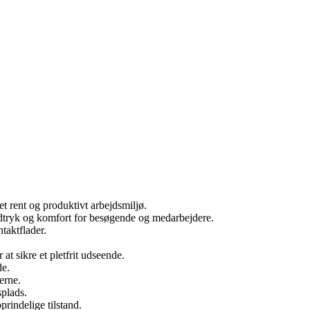
et rent og produktivt arbejdsmiljø.
indtryk og komfort for besøgende og medarbejdere.
taktflader.
at sikre et pletfrit udseende.
de.
erne.
splads.
prindelige tilstand.