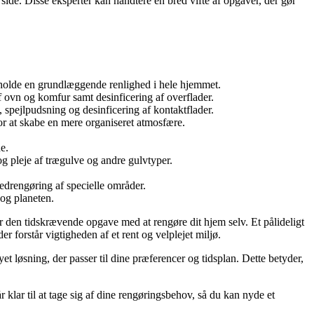
side. Disse eksperter kan håndtere en bred vifte af opgaver, der gør
etholde en grundlæggende renlighed i hele hjemmet.
 ovn og komfur samt desinficering af overflader.
 spejlpudsning og desinficering af kontaktflader.
for at skabe en mere organiseret atmosfære.
e.
g pleje af trægulve og andre gulvtyper.
vedrengøring af specielle områder.
og planeten.
for den tidskrævende opgave med at rengøre dit hjem selv. Et pålideligt
r forstår vigtigheden af et rent og velplejet miljø.
 løsning, der passer til dine præferencer og tidsplan. Dette betyder,
år klar til at tage sig af dine rengøringsbehov, så du kan nyde et