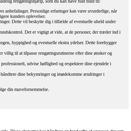
lidelig rengøringshjælp, som du kan have fuld tillid til:
es anbefalinger. Personlige erfaringer kan være uvurderlige, når
ligere kunders oplevelser.
inger. Dette vil beskytte dig i tilfælde af eventuelle uheld under
ndskontrol. Det er vigtigt at vide, at de personer, der træder ind i
øringen, hyppighed og eventuelle ekstra ydelser. Dette forebygger
 villig til at tilpasse rengøringsrutinerne efter dine ønsker og
e professionelt, udvise høflighed og respektere dine ejendele i
mål, håndtere dine bekymringer og imødekomme ændringer i
g følge din mavefornemmelse.