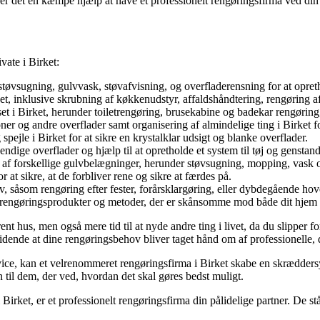
er det en kæmpe hjælp at have et professionelt rengøringsfirma ved din 
vate i Birket:
støvsugning, gulvvask, støvafvisning, og overfladerensning for at opr
t, inklusive skrubning af køkkenudstyr, affaldshåndtering, rengøring af
 i Birket, herunder toiletrengøring, brusekabine og badekar rengøring,
ioner og andre overflader samt organisering af almindelige ting i Birket 
spejle i Birket for at sikre en krystalklar udsigt og blanke overflader.
endige overflader og hjælp til at opretholde et system til tøj og genstand
e af forskellige gulvbelægninger, herunder støvsugning, mopping, vask o
 at sikre, at de forbliver rene og sikre at færdes på.
ov, såsom rengøring efter fester, forårsklargøring, eller dybdegående ho
e rengøringsprodukter og metoder, der er skånsomme mod både dit hjem 
rent hus, men også mere tid til at nyde andre ting i livet, da du slipper 
dende at dine rengøringsbehov bliver taget hånd om af professionelle, de
ice, kan et velrenommeret rengøringsfirma i Birket skabe en skræddersyet
n til dem, der ved, hvordan det skal gøres bedst muligt.
 Birket, er et professionelt rengøringsfirma din pålidelige partner. De st