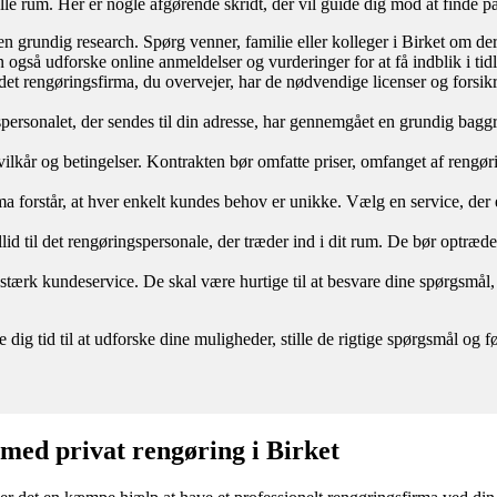
lle rum. Her er nogle afgørende skridt, der vil guide dig mod at finde på
n grundig research. Spørg venner, familie eller kolleger i Birket om der
 også udforske online anmeldelser og vurderinger for at få indblik i tid
t det rengøringsfirma, du overvejer, har de nødvendige licenser og forsikr
spersonalet, der sendes til din adresse, har gennemgået en grundig baggru
re vilkår og betingelser. Kontrakten bør omfatte priser, omfanget af reng
a forstår, at hver enkelt kundes behov er unikke. Vælg en service, der er
illid til det rengøringspersonale, der træder ind i dit rum. De bør optræd
n stærk kundeservice. De skal være hurtige til at besvare dine spørgs
e dig tid til at udforske dine muligheder, stille de rigtige spørgsmål o
 med privat rengøring i Birket