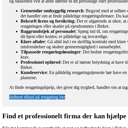
og sikkerhed ved at åbne dørene til dit personlige eller professione
Gennemfør omhyggelig research
: Begynd med at udføre e
det handler om at finde pålidelige rengøringsfirmaer. Du kan
Bekræft licens og forsikring
: Det er afgørende at sikre, a
rengøringen eller skader på ejendommen i Birket.
Baggrundstjek af personalet
: Spørg ind til, om rengøring
dit hjem eller kontor, er pålidelige og troværdige.
Klare aftaler
: Gå altid ind i en skriftlig kontrakt med kla
misforståelser og skaber gennemsigtighed i samarbejdet.
Tilpassede rengøringsløsninger
: Det bedste rengøringsfirm
krav.
Professionel opførsel
: Det er af største betydning at have t
Birket.
Kundeservice
: En pålidelig rengøringstjeneste bør have e
planerne.
At finde rengøringshjælp, der giver dig tryghed, handler om at tag
Indhent tilbud på rengøring her
Find et professionelt firma der kan hjælpe