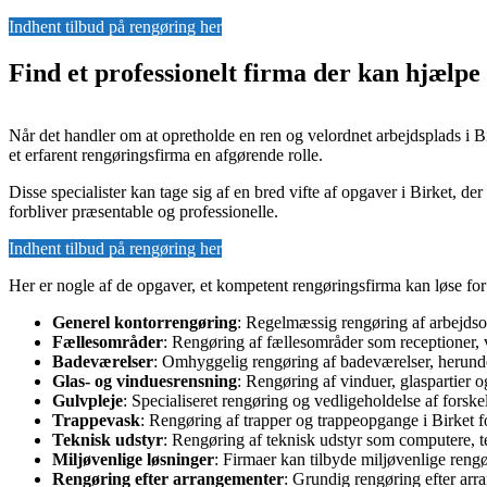
Indhent tilbud på rengøring her
Find et professionelt firma der kan hjælp
Når det handler om at opretholde en ren og velordnet arbejdsplads i B
et erfarent rengøringsfirma en afgørende rolle.
Disse specialister kan tage sig af en bred vifte af opgaver i Birket, der
forbliver præsentable og professionelle.
Indhent tilbud på rengøring her
Her er nogle af de opgaver, et kompetent rengøringsfirma kan løse for
Generel kontorrengøring
: Regelmæssig rengøring af arbejdsom
Fællesområder
: Rengøring af fællesområder som receptioner, v
Badeværelser
: Omhyggelig rengøring af badeværelser, herunder
Glas- og vinduesrensning
: Rengøring af vinduer, glaspartier o
Gulvpleje
: Specialiseret rengøring og vedligeholdelse af forske
Trappevask
: Rengøring af trapper og trappeopgange i Birket f
Teknisk udstyr
: Rengøring af teknisk udstyr som computere, te
Miljøvenlige løsninger
: Firmaer kan tilbyde miljøvenlige rengø
Rengøring efter arrangementer
: Grundig rengøring efter arra