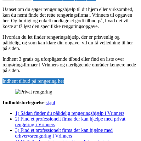
Uanset om du søger rengøringshjælp til dit hjem eller virksomhed,
kan du nemt finde det rette rengøringsfirma i Vrinners til opgaven
her. Og hurtigt og enkelt modtage et godt tilbud på, hvad det vil
koste at få løst den specifikke rengøringsopgave.
Hvordan du let finder rengøringshjælp, der er prisvenlig og
pålidelig, og som kan klare din opgave, vil du få vejledning til her
på siden.
Indhent 3 gratis og uforpligtende tilbud eller find en liste over
rengøringsfirmaer i Vrinners og nærliggende områder længere nede
på siden.
Indhent tilbud på rengøring her
Indholdsfortegnelse
skjul
1)
Sådan finder du pålidelig rengøringshjælp i Vrinners
2)
Find et professionelt firma der kan hjælpe med privat
rengøring i Vrinners
3)
Find et professionelt firma der kan hjælpe med
erhvervsrengøring i Vrinners