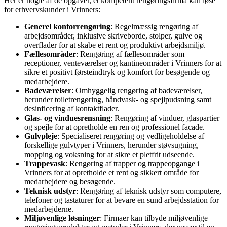
Her er nogle af de opgaver, et kompetent rengøringsfirma kan løse
for erhvervskunder i Vrinners:
Generel kontorrengøring
: Regelmæssig rengøring af
arbejdsområder, inklusive skriveborde, stolper, gulve og
overflader for at skabe et rent og produktivt arbejdsmiljø.
Fællesområder
: Rengøring af fællesområder som
receptioner, venteværelser og kantineområder i Vrinners for at
sikre et positivt førsteindtryk og komfort for besøgende og
medarbejdere.
Badeværelser
: Omhyggelig rengøring af badeværelser,
herunder toiletrengøring, håndvask- og spejlpudsning samt
desinficering af kontaktflader.
Glas- og vinduesrensning
: Rengøring af vinduer, glaspartier
og spejle for at opretholde en ren og professionel facade.
Gulvpleje
: Specialiseret rengøring og vedligeholdelse af
forskellige gulvtyper i Vrinners, herunder støvsugning,
mopping og voksning for at sikre et pletfrit udseende.
Trappevask
: Rengøring af trapper og trappeopgange i
Vrinners for at opretholde et rent og sikkert område for
medarbejdere og besøgende.
Teknisk udstyr
: Rengøring af teknisk udstyr som computere,
telefoner og tastaturer for at bevare en sund arbejdsstation for
medarbejderne.
Miljøvenlige løsninger
: Firmaer kan tilbyde miljøvenlige