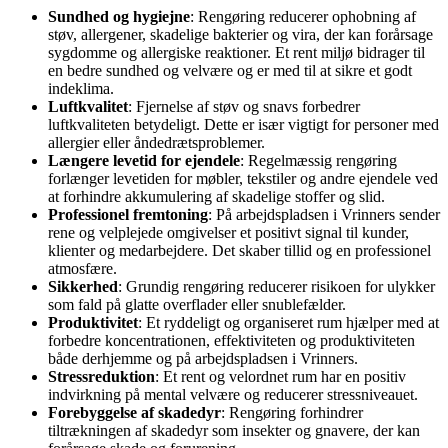
Sundhed og hygiejne
: Rengøring reducerer ophobning af
støv, allergener, skadelige bakterier og vira, der kan forårsage
sygdomme og allergiske reaktioner. Et rent miljø bidrager til
en bedre sundhed og velvære og er med til at sikre et godt
indeklima.
Luftkvalitet
: Fjernelse af støv og snavs forbedrer
luftkvaliteten betydeligt. Dette er især vigtigt for personer med
allergier eller åndedrætsproblemer.
Længere levetid for ejendele
: Regelmæssig rengøring
forlænger levetiden for møbler, tekstiler og andre ejendele ved
at forhindre akkumulering af skadelige stoffer og slid.
Professionel fremtoning
: På arbejdspladsen i Vrinners sender
rene og velplejede omgivelser et positivt signal til kunder,
klienter og medarbejdere. Det skaber tillid og en professionel
atmosfære.
Sikkerhed
: Grundig rengøring reducerer risikoen for ulykker
som fald på glatte overflader eller snublefælder.
Produktivitet
: Et ryddeligt og organiseret rum hjælper med at
forbedre koncentrationen, effektiviteten og produktiviteten
både derhjemme og på arbejdspladsen i Vrinners.
Stressreduktion
: Et rent og velordnet rum har en positiv
indvirkning på mental velvære og reducerer stressniveauet.
Forebyggelse af skadedyr
: Rengøring forhindrer
tiltrækningen af skadedyr som insekter og gnavere, der kan