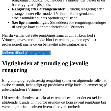
rengøringsprodukter og metoder i Vrinners, der passer til en
bæredygtig arbejdsplads.
Rengøring efter arrangementer
: Grundig rengøring efter
arrangementer eller møder i Vrinners for at gendanne
arbejdsområdet til dets oprindelige tilstand.
Særlige anmodninger
: Skræddersyede rengøringsløsninger
til særlige krav eller brancheforhold i Vrinners.
Når du vælger det rette rengøringsfirma til din virksomhed i
Vrinners, investerer du ikke blot i et rent miljø, men også i et
professionelt image og en behagelig arbejdsatmosfære.
Indhent tilbud på rengøring her
Vigtigheden af grundig og jævnlig
rengøring
En grundig og regelmæssig rengøring spiller en afgørende rolle i at
skabe et sundt, behageligt og produktivt miljø både i hjemmet og på
arbejdspladsen i Vrinners.
Ud over det åbenlyse aspekt af et rent udseende er der en række
afgørende grunde til, hvorfor grundig og konsekvent rengøring bør
være en prioritet i enhvert hvem eller virksomhed: