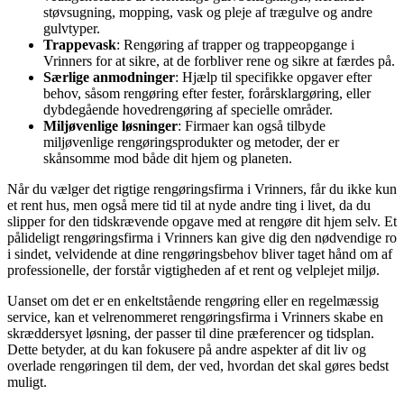
støvsugning, mopping, vask og pleje af trægulve og andre
gulvtyper.
Trappevask
: Rengøring af trapper og trappeopgange i
Vrinners for at sikre, at de forbliver rene og sikre at færdes på.
Særlige anmodninger
: Hjælp til specifikke opgaver efter
behov, såsom rengøring efter fester, forårsklargøring, eller
dybdegående hovedrengøring af specielle områder.
Miljøvenlige løsninger
: Firmaer kan også tilbyde
miljøvenlige rengøringsprodukter og metoder, der er
skånsomme mod både dit hjem og planeten.
Når du vælger det rigtige rengøringsfirma i Vrinners, får du ikke kun
et rent hus, men også mere tid til at nyde andre ting i livet, da du
slipper for den tidskrævende opgave med at rengøre dit hjem selv. Et
pålideligt rengøringsfirma i Vrinners kan give dig den nødvendige ro
i sindet, velvidende at dine rengøringsbehov bliver taget hånd om af
professionelle, der forstår vigtigheden af et rent og velplejet miljø.
Uanset om det er en enkeltstående rengøring eller en regelmæssig
service, kan et velrenommeret rengøringsfirma i Vrinners skabe en
skræddersyet løsning, der passer til dine præferencer og tidsplan.
Dette betyder, at du kan fokusere på andre aspekter af dit liv og
overlade rengøringen til dem, der ved, hvordan det skal gøres bedst
muligt.