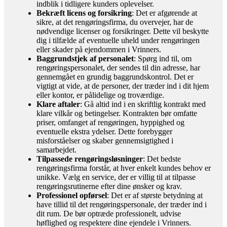
indblik i tidligere kunders oplevelser.
Bekræft licens og forsikring
: Det er afgørende at
sikre, at det rengøringsfirma, du overvejer, har de
nødvendige licenser og forsikringer. Dette vil beskytte
dig i tilfælde af eventuelle uheld under rengøringen
eller skader på ejendommen i Vrinners.
Baggrundstjek af personalet
: Spørg ind til, om
rengøringspersonalet, der sendes til din adresse, har
gennemgået en grundig baggrundskontrol. Det er
vigtigt at vide, at de personer, der træder ind i dit hjem
eller kontor, er pålidelige og troværdige.
Klare aftaler
: Gå altid ind i en skriftlig kontrakt med
klare vilkår og betingelser. Kontrakten bør omfatte
priser, omfanget af rengøringen, hyppighed og
eventuelle ekstra ydelser. Dette forebygger
misforståelser og skaber gennemsigtighed i
samarbejdet.
Tilpassede rengøringsløsninger
: Det bedste
rengøringsfirma forstår, at hver enkelt kundes behov er
unikke. Vælg en service, der er villig til at tilpasse
rengøringsrutinerne efter dine ønsker og krav.
Professionel opførsel
: Det er af største betydning at
have tillid til det rengøringspersonale, der træder ind i
dit rum. De bør optræde professionelt, udvise
høflighed og respektere dine ejendele i Vrinners.