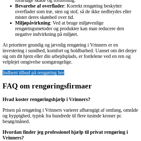
forårsage skade og forurening.
Bevarelse af overflader
: Korrekt rengøring beskytter
overflader som træ, sten og stof, så de ikke nedbrydes eller
mister deres skønhed over tid.
Miljøpåvirkning
: Ved at bruge miljøvenlige
rengøringsmetoder og produkter kan man reducere den
negative indvirkning på miljøet.
At prioritere grundig og jævnlig rengøring i Vrinners er en
investering i sundhed, komfort og holdbarhed. Uanset om det drejer
sig om dit hjem eller din arbejdsplads, er fordelene ved en ren og
velplejet omgivelse uomgængelige.
Indhent tilbud på rengøring her
FAQ om rengøringsfirmaer
Hvad koster rengøringshjælp i Vrinners?
Prisen på rengøring i Vrinners varierer afhængigt af omfang, område
og hyppighed, typisk fra hundrede til flere tusinde kroner pr.
besøg/måned.
Hvordan finder jeg professionel hjælp til privat rengøring i
Vrinners?