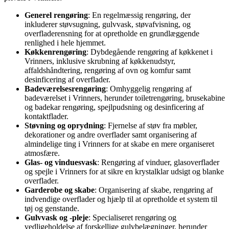
Generel rengøring
: En regelmæssig rengøring, der
inkluderer støvsugning, gulvvask, støvafvisning, og
overfladerensning for at opretholde en grundlæggende
renlighed i hele hjemmet.
Køkkenrengøring
: Dybdegående rengøring af køkkenet i
Vrinners, inklusive skrubning af køkkenudstyr,
affaldshåndtering, rengøring af ovn og komfur samt
desinficering af overflader.
Badeværelsesrengøring
: Omhyggelig rengøring af
badeværelset i Vrinners, herunder toiletrengøring, brusekabine
og badekar rengøring, spejlpudsning og desinficering af
kontaktflader.
Støvning og oprydning
: Fjernelse af støv fra møbler,
dekorationer og andre overflader samt organisering af
almindelige ting i Vrinners for at skabe en mere organiseret
atmosfære.
Glas- og vinduesvask
: Rengøring af vinduer, glasoverflader
og spejle i Vrinners for at sikre en krystalklar udsigt og blanke
overflader.
Garderobe og skabe
: Organisering af skabe, rengøring af
indvendige overflader og hjælp til at opretholde et system til
tøj og genstande.
Gulvvask og -pleje
: Specialiseret rengøring og
vedligeholdelse af forskellige gulvbelægninger, herunder