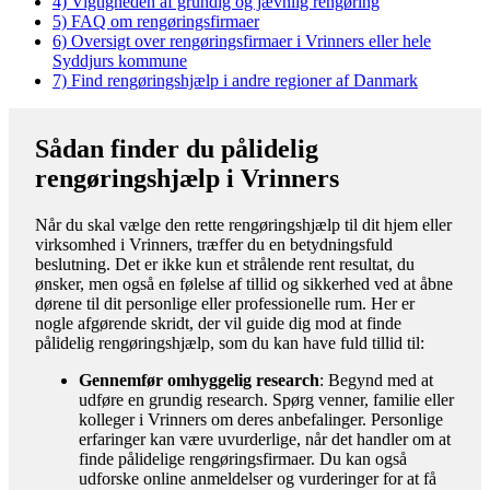
4)
Vigtigheden af grundig og jævnlig rengøring
5)
FAQ om rengøringsfirmaer
6)
Oversigt over rengøringsfirmaer i Vrinners eller hele
Syddjurs kommune
7)
Find rengøringshjælp i andre regioner af Danmark
Sådan finder du pålidelig
rengøringshjælp i Vrinners
Når du skal vælge den rette rengøringshjælp til dit hjem eller
virksomhed i Vrinners, træffer du en betydningsfuld
beslutning. Det er ikke kun et strålende rent resultat, du
ønsker, men også en følelse af tillid og sikkerhed ved at åbne
dørene til dit personlige eller professionelle rum. Her er
nogle afgørende skridt, der vil guide dig mod at finde
pålidelig rengøringshjælp, som du kan have fuld tillid til:
Gennemfør omhyggelig research
: Begynd med at
udføre en grundig research. Spørg venner, familie eller
kolleger i Vrinners om deres anbefalinger. Personlige
erfaringer kan være uvurderlige, når det handler om at
finde pålidelige rengøringsfirmaer. Du kan også
udforske online anmeldelser og vurderinger for at få