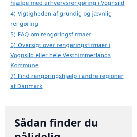
hjælpe med erhvervsrengøring i Vognsild
4)
Vigtigheden af grundig og jævnlig
rengøring
5)
FAQ om rengøringsfirmaer
6)
Oversigt over rengøringsfirmaer i
Vognsild eller hele Vesthimmerlands
Kommune
7)
Find rengøringshjælp i andre regioner
af Danmark
Sådan finder du
pålidelig