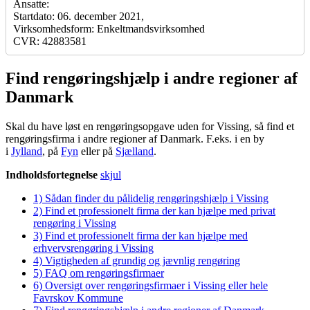
Ansatte:
Startdato: 06. december 2021,
Virksomhedsform: Enkeltmandsvirksomhed
CVR: 42883581
Find rengøringshjælp i andre regioner af
Danmark
Skal du have løst en rengøringsopgave uden for Vissing, så find et
rengøringsfirma i andre regioner af Danmark. F.eks. i en by
i
Jylland
, på
Fyn
eller på
Sjælland
.
Indholdsfortegnelse
skjul
1)
Sådan finder du pålidelig rengøringshjælp i Vissing
2)
Find et professionelt firma der kan hjælpe med privat
rengøring i Vissing
3)
Find et professionelt firma der kan hjælpe med
erhvervsrengøring i Vissing
4)
Vigtigheden af grundig og jævnlig rengøring
5)
FAQ om rengøringsfirmaer
6)
Oversigt over rengøringsfirmaer i Vissing eller hele
Favrskov Kommune