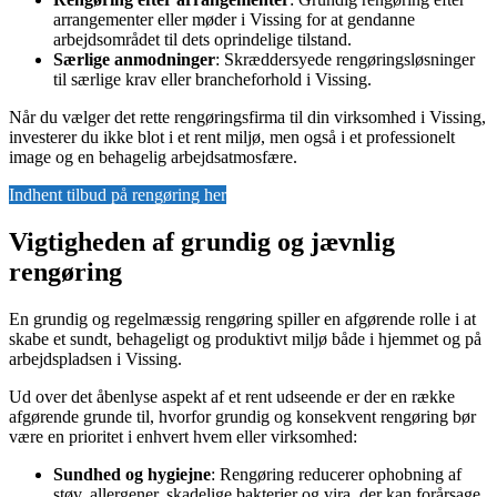
arrangementer eller møder i Vissing for at gendanne
arbejdsområdet til dets oprindelige tilstand.
Særlige anmodninger
: Skræddersyede rengøringsløsninger
til særlige krav eller brancheforhold i Vissing.
Når du vælger det rette rengøringsfirma til din virksomhed i Vissing,
investerer du ikke blot i et rent miljø, men også i et professionelt
image og en behagelig arbejdsatmosfære.
Indhent tilbud på rengøring her
Vigtigheden af grundig og jævnlig
rengøring
En grundig og regelmæssig rengøring spiller en afgørende rolle i at
skabe et sundt, behageligt og produktivt miljø både i hjemmet og på
arbejdspladsen i Vissing.
Ud over det åbenlyse aspekt af et rent udseende er der en række
afgørende grunde til, hvorfor grundig og konsekvent rengøring bør
være en prioritet i enhvert hvem eller virksomhed:
Sundhed og hygiejne
: Rengøring reducerer ophobning af
støv, allergener, skadelige bakterier og vira, der kan forårsage