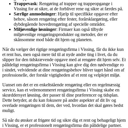
Trappevask
: Rengøring af trapper og trappeopgange i
Vissing for at sikre, at de forbliver rene og sikre at færdes på.
Særlige anmodninger
: Hjælp til specifikke opgaver efter
behov, såsom rengøring efter fester, forårsklargøring, eller
dybdegående hovedrengøring af specielle områder.
Miljøvenlige løsninger
: Firmaer kan også tilbyde
miljøvenlige rengøringsprodukter og metoder, der er
skånsomme mod både dit hjem og planeten.
Når du vælger det rigtige rengøringsfirma i Vissing, får du ikke kun
et rent hus, men også mere tid til at nyde andre ting i livet, da du
slipper for den tidskrævende opgave med at rengøre dit hjem selv. Et
pålideligt rengøringsfirma i Vissing kan give dig den nødvendige ro
i sindet, velvidende at dine rengøringsbehov bliver taget hånd om af
professionelle, der forstår vigtigheden af et rent og velplejet miljø.
Uanset om det er en enkeltstående rengøring eller en regelmæssig
service, kan et velrenommeret rengøringsfirma i Vissing skabe en
skræddersyet løsning, der passer til dine præferencer og tidsplan.
Dette betyder, at du kan fokusere på andre aspekter af dit liv og
overlade rengøringen til dem, der ved, hvordan det skal gøres bedst
muligt.
Så når du ønsker at frigøre tid og sikre dig et rent og behageligt hjem
i Vissing, er et professionelt rengøringsfirma din pålidelige partner.