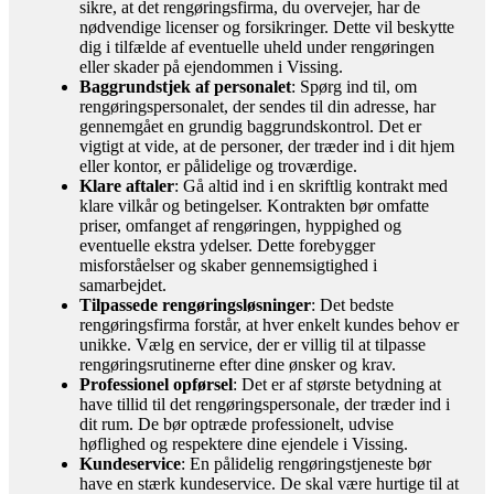
sikre, at det rengøringsfirma, du overvejer, har de
nødvendige licenser og forsikringer. Dette vil beskytte
dig i tilfælde af eventuelle uheld under rengøringen
eller skader på ejendommen i Vissing.
Baggrundstjek af personalet
: Spørg ind til, om
rengøringspersonalet, der sendes til din adresse, har
gennemgået en grundig baggrundskontrol. Det er
vigtigt at vide, at de personer, der træder ind i dit hjem
eller kontor, er pålidelige og troværdige.
Klare aftaler
: Gå altid ind i en skriftlig kontrakt med
klare vilkår og betingelser. Kontrakten bør omfatte
priser, omfanget af rengøringen, hyppighed og
eventuelle ekstra ydelser. Dette forebygger
misforståelser og skaber gennemsigtighed i
samarbejdet.
Tilpassede rengøringsløsninger
: Det bedste
rengøringsfirma forstår, at hver enkelt kundes behov er
unikke. Vælg en service, der er villig til at tilpasse
rengøringsrutinerne efter dine ønsker og krav.
Professionel opførsel
: Det er af største betydning at
have tillid til det rengøringspersonale, der træder ind i
dit rum. De bør optræde professionelt, udvise
høflighed og respektere dine ejendele i Vissing.
Kundeservice
: En pålidelig rengøringstjeneste bør
have en stærk kundeservice. De skal være hurtige til at