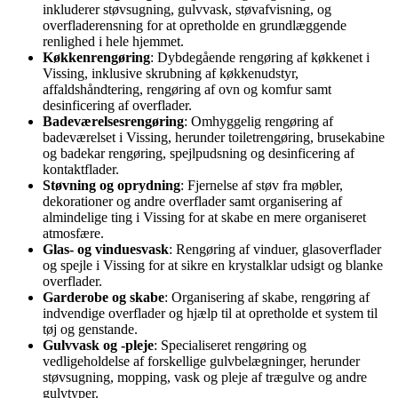
inkluderer støvsugning, gulvvask, støvafvisning, og
overfladerensning for at opretholde en grundlæggende
renlighed i hele hjemmet.
Køkkenrengøring
: Dybdegående rengøring af køkkenet i
Vissing, inklusive skrubning af køkkenudstyr,
affaldshåndtering, rengøring af ovn og komfur samt
desinficering af overflader.
Badeværelsesrengøring
: Omhyggelig rengøring af
badeværelset i Vissing, herunder toiletrengøring, brusekabine
og badekar rengøring, spejlpudsning og desinficering af
kontaktflader.
Støvning og oprydning
: Fjernelse af støv fra møbler,
dekorationer og andre overflader samt organisering af
almindelige ting i Vissing for at skabe en mere organiseret
atmosfære.
Glas- og vinduesvask
: Rengøring af vinduer, glasoverflader
og spejle i Vissing for at sikre en krystalklar udsigt og blanke
overflader.
Garderobe og skabe
: Organisering af skabe, rengøring af
indvendige overflader og hjælp til at opretholde et system til
tøj og genstande.
Gulvvask og -pleje
: Specialiseret rengøring og
vedligeholdelse af forskellige gulvbelægninger, herunder
støvsugning, mopping, vask og pleje af trægulve og andre
gulvtyper.