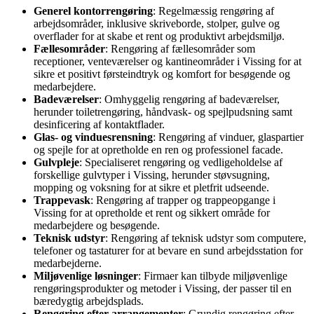
Generel kontorrengøring
: Regelmæssig rengøring af
arbejdsområder, inklusive skriveborde, stolper, gulve og
overflader for at skabe et rent og produktivt arbejdsmiljø.
Fællesområder
: Rengøring af fællesområder som
receptioner, venteværelser og kantineområder i Vissing for at
sikre et positivt førsteindtryk og komfort for besøgende og
medarbejdere.
Badeværelser
: Omhyggelig rengøring af badeværelser,
herunder toiletrengøring, håndvask- og spejlpudsning samt
desinficering af kontaktflader.
Glas- og vinduesrensning
: Rengøring af vinduer, glaspartier
og spejle for at opretholde en ren og professionel facade.
Gulvpleje
: Specialiseret rengøring og vedligeholdelse af
forskellige gulvtyper i Vissing, herunder støvsugning,
mopping og voksning for at sikre et pletfrit udseende.
Trappevask
: Rengøring af trapper og trappeopgange i
Vissing for at opretholde et rent og sikkert område for
medarbejdere og besøgende.
Teknisk udstyr
: Rengøring af teknisk udstyr som computere,
telefoner og tastaturer for at bevare en sund arbejdsstation for
medarbejderne.
Miljøvenlige løsninger
: Firmaer kan tilbyde miljøvenlige
rengøringsprodukter og metoder i Vissing, der passer til en
bæredygtig arbejdsplads.
Rengøring efter arrangementer
: Grundig rengøring efter