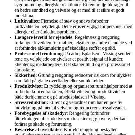
sygdomme og allergiske reaktioner. Et rent miljø bidrager til
en bedre sundhed og velvære og er med til at sikre et godt
indeklima.
Luftkvalitet
: Fjernelse af støv og snavs forbedrer
luftkvaliteten betydeligt. Dette er især vigtigt for personer med
allergier eller åndedrætsproblemer.
Længere levetid for ejendele
: Regelmæssig rengøring
forlænger levetiden for møbler, tekstiler og andre ejendele ved
at forhindre akkumulering af skadelige stoffer og slid.
Professionel fremtoning
: På arbejdspladsen i Vissing sender
rene og velplejede omgivelser et positivt signal til kunder,
klienter og medarbejdere. Det skaber tillid og en professionel
atmosfære.
Sikkerhed
: Grundig rengøring reducerer risikoen for ulykker
som fald på glatte overflader eller snublefælder.
Produktivitet
: Et ryddeligt og organiseret rum hjælper med at
forbedre koncentrationen, effektiviteten og produktiviteten
både derhjemme og på arbejdspladsen i Vissing.
Stressreduktion
: Et rent og velordnet rum har en positiv
indvirkning på mental velvære og reducerer stressniveauet.
Forebyggelse af skadedyr
: Rengøring forhindrer
tiltrækningen af skadedyr som insekter og gnavere, der kan
forårsage skade og forurening.
Bevarelse af overflader
: Korrekt rengøring beskytter
overflader som træ, sten og stof, så de ikke nedbrydes eller