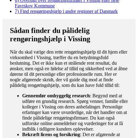
6)
Oversigt over rengøringsfirmaer i Vissing eller hele
Favrskov Kommune
7)
Find rengøringshjælp i andre regioner af Danmark
Sådan finder du pålidelig
rengøringshjælp i Vissing
Når du skal vælge den rette rengøringshjælp til dit hjem eller
virksomhed i Vissing, træffer du en betydningsfuld
beslutning. Det er ikke kun et strålende rent resultat, du
ønsker, men også en følelse af tillid og sikkerhed ved at åbne
dørene til dit personlige eller professionelle rum. Her er
nogle afgørende skridt, der vil guide dig mod at finde
pålidelig rengøringshjælp, som du kan have fuld tillid til:
Gennemfør omhyggelig research
: Begynd med at
udføre en grundig research. Spørg venner, familie eller
kolleger i Vissing om deres anbefalinger. Personlige
erfaringer kan være uvurderlige, når det handler om at
finde pålidelige rengøringsfirmaer. Du kan også
udforske online anmeldelser og vurderinger for at få
indblik i tidligere kunders oplevelser.
Bekræft licens og forsikring
: Det er afgørende at