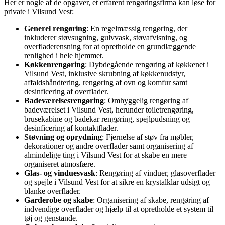
Her er nogle af de opgaver, et erfarent rengøringsfirma kan løse for
private i Vilsund Vest:
Generel rengøring
: En regelmæssig rengøring, der
inkluderer støvsugning, gulvvask, støvafvisning, og
overfladerensning for at opretholde en grundlæggende
renlighed i hele hjemmet.
Køkkenrengøring
: Dybdegående rengøring af køkkenet i
Vilsund Vest, inklusive skrubning af køkkenudstyr,
affaldshåndtering, rengøring af ovn og komfur samt
desinficering af overflader.
Badeværelsesrengøring
: Omhyggelig rengøring af
badeværelset i Vilsund Vest, herunder toiletrengøring,
brusekabine og badekar rengøring, spejlpudsning og
desinficering af kontaktflader.
Støvning og oprydning
: Fjernelse af støv fra møbler,
dekorationer og andre overflader samt organisering af
almindelige ting i Vilsund Vest for at skabe en mere
organiseret atmosfære.
Glas- og vinduesvask
: Rengøring af vinduer, glasoverflader
og spejle i Vilsund Vest for at sikre en krystalklar udsigt og
blanke overflader.
Garderobe og skabe
: Organisering af skabe, rengøring af
indvendige overflader og hjælp til at opretholde et system til
tøj og genstande.