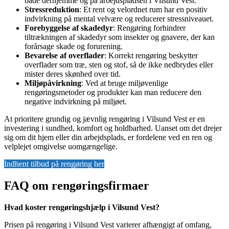
både derhjemme og på arbejdspladsen i Vilsund Vest.
Stressreduktion
: Et rent og velordnet rum har en positiv
indvirkning på mental velvære og reducerer stressniveauet.
Forebyggelse af skadedyr
: Rengøring forhindrer
tiltrækningen af skadedyr som insekter og gnavere, der kan
forårsage skade og forurening.
Bevarelse af overflader
: Korrekt rengøring beskytter
overflader som træ, sten og stof, så de ikke nedbrydes eller
mister deres skønhed over tid.
Miljøpåvirkning
: Ved at bruge miljøvenlige
rengøringsmetoder og produkter kan man reducere den
negative indvirkning på miljøet.
At prioritere grundig og jævnlig rengøring i Vilsund Vest er en
investering i sundhed, komfort og holdbarhed. Uanset om det drejer
sig om dit hjem eller din arbejdsplads, er fordelene ved en ren og
velplejet omgivelse uomgængelige.
Indhent tilbud på rengøring her
FAQ om rengøringsfirmaer
Hvad koster rengøringshjælp i Vilsund Vest?
Prisen på rengøring i Vilsund Vest varierer afhængigt af omfang,