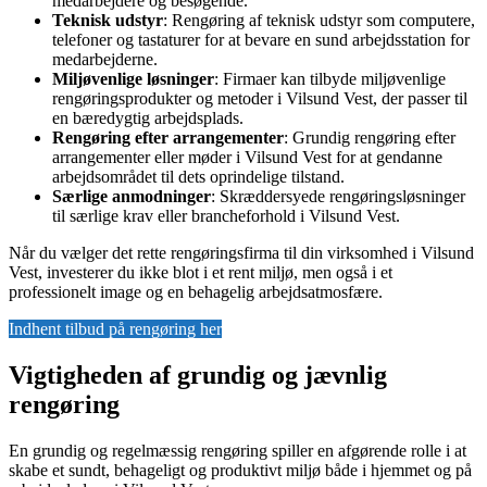
medarbejdere og besøgende.
Teknisk udstyr
: Rengøring af teknisk udstyr som computere,
telefoner og tastaturer for at bevare en sund arbejdsstation for
medarbejderne.
Miljøvenlige løsninger
: Firmaer kan tilbyde miljøvenlige
rengøringsprodukter og metoder i Vilsund Vest, der passer til
en bæredygtig arbejdsplads.
Rengøring efter arrangementer
: Grundig rengøring efter
arrangementer eller møder i Vilsund Vest for at gendanne
arbejdsområdet til dets oprindelige tilstand.
Særlige anmodninger
: Skræddersyede rengøringsløsninger
til særlige krav eller brancheforhold i Vilsund Vest.
Når du vælger det rette rengøringsfirma til din virksomhed i Vilsund
Vest, investerer du ikke blot i et rent miljø, men også i et
professionelt image og en behagelig arbejdsatmosfære.
Indhent tilbud på rengøring her
Vigtigheden af grundig og jævnlig
rengøring
En grundig og regelmæssig rengøring spiller en afgørende rolle i at
skabe et sundt, behageligt og produktivt miljø både i hjemmet og på