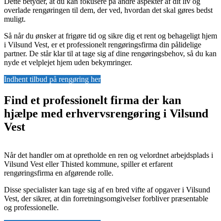
Dette betyder, at du kan fokusere på andre aspekter af dit liv og
overlade rengøringen til dem, der ved, hvordan det skal gøres bedst
muligt.
Så når du ønsker at frigøre tid og sikre dig et rent og behageligt hjem
i Vilsund Vest, er et professionelt rengøringsfirma din pålidelige
partner. De står klar til at tage sig af dine rengøringsbehov, så du kan
nyde et velplejet hjem uden bekymringer.
Indhent tilbud på rengøring her
Find et professionelt firma der kan
hjælpe med erhvervsrengøring i Vilsund
Vest
Når det handler om at opretholde en ren og velordnet arbejdsplads i
Vilsund Vest eller Thisted kommune, spiller et erfarent
rengøringsfirma en afgørende rolle.
Disse specialister kan tage sig af en bred vifte af opgaver i Vilsund
Vest, der sikrer, at din forretningsomgivelser forbliver præsentable
og professionelle.