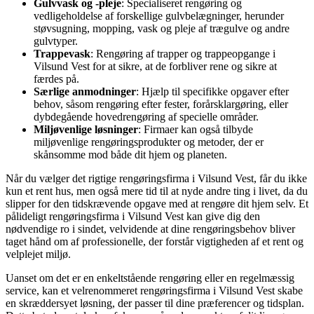
Gulvvask og -pleje
: Specialiseret rengøring og
vedligeholdelse af forskellige gulvbelægninger, herunder
støvsugning, mopping, vask og pleje af trægulve og andre
gulvtyper.
Trappevask
: Rengøring af trapper og trappeopgange i
Vilsund Vest for at sikre, at de forbliver rene og sikre at
færdes på.
Særlige anmodninger
: Hjælp til specifikke opgaver efter
behov, såsom rengøring efter fester, forårsklargøring, eller
dybdegående hovedrengøring af specielle områder.
Miljøvenlige løsninger
: Firmaer kan også tilbyde
miljøvenlige rengøringsprodukter og metoder, der er
skånsomme mod både dit hjem og planeten.
Når du vælger det rigtige rengøringsfirma i Vilsund Vest, får du ikke
kun et rent hus, men også mere tid til at nyde andre ting i livet, da du
slipper for den tidskrævende opgave med at rengøre dit hjem selv. Et
pålideligt rengøringsfirma i Vilsund Vest kan give dig den
nødvendige ro i sindet, velvidende at dine rengøringsbehov bliver
taget hånd om af professionelle, der forstår vigtigheden af et rent og
velplejet miljø.
Uanset om det er en enkeltstående rengøring eller en regelmæssig
service, kan et velrenommeret rengøringsfirma i Vilsund Vest skabe
en skræddersyet løsning, der passer til dine præferencer og tidsplan.