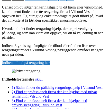
Uanset om du søger rengøringshjælp til dit hjem eller virksomhed,
kan du nemt finde det rette rengøringsfirma i Vilsund Vest til
opgaven her. Og hurtigt og enkelt modtage et godt tilbud på, hvad
det vil koste at få løst den specifikke rengøringsopgave.
Hvordan du let finder rengøringshjælp, der er prisvenlig og
pålidelig, og som kan klare din opgave, vil du få vejledning til her
på siden.
Indhent 3 gratis og uforpligtende tilbud eller find en liste over
rengøringsfirmaer i Vilsund Vest og nærliggende områder længere
nede på siden.
Indhent tilbud på rengøring her
Indholdsfortegnelse
skjul
1)
Sådan finder du pålidelig rengøringshjælp i Vilsund Vest
2)
Find et professionelt firma der kan hjælpe med privat
rengøring i Vilsund Vest
3)
Find et professionelt firma der kan hjælpe med
erhvervsrengøring i Vilsund Vest