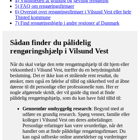
4)
Vigtigheden af grundig og jævnlig rengøring
5)
FAQ om rengøringsfirmaer
6)
Oversigt over rengøringsfirmaer i Vilsund Vest eller hele
Thisted kommune
7)
Find rengøringshjælp i andre regioner af Danmark
Sådan finder du pålidelig
rengøringshjælp i Vilsund Vest
Når du skal vælge den rette rengøringshjælp til dit hjem eller
virksomhed i Vilsund Vest, træffer du en betydningsfuld
beslutning. Det er ikke kun et strålende rent resultat, du
ønsker, men også en følelse af tillid og sikkerhed ved at åbne
dørene til dit personlige eller professionelle rum. Her er
nogle afgørende skridt, der vil guide dig mod at finde
pålidelig rengøringshjælp, som du kan have fuld tillid til:
Gennemfør omhyggelig research
: Begynd med at
udføre en grundig research. Spørg venner, familie eller
kolleger i Vilsund Vest om deres anbefalinger.
Personlige erfaringer kan være uvurderlige, når det
handler om at finde pålidelige rengøringsfirmaer. Du
kan også udforske online anmeldelser og vurderinger