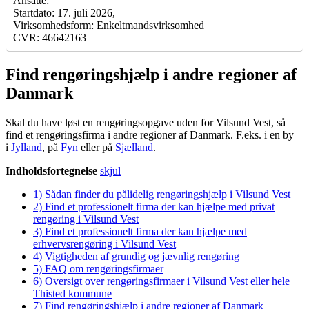
Ansatte:
Startdato: 17. juli 2026,
Virksomhedsform: Enkeltmandsvirksomhed
CVR: 46642163
Find rengøringshjælp i andre regioner af
Danmark
Skal du have løst en rengøringsopgave uden for Vilsund Vest, så
find et rengøringsfirma i andre regioner af Danmark. F.eks. i en by
i
Jylland
, på
Fyn
eller på
Sjælland
.
Indholdsfortegnelse
skjul
1)
Sådan finder du pålidelig rengøringshjælp i Vilsund Vest
2)
Find et professionelt firma der kan hjælpe med privat
rengøring i Vilsund Vest
3)
Find et professionelt firma der kan hjælpe med
erhvervsrengøring i Vilsund Vest
4)
Vigtigheden af grundig og jævnlig rengøring
5)
FAQ om rengøringsfirmaer
6)
Oversigt over rengøringsfirmaer i Vilsund Vest eller hele
Thisted kommune
7)
Find rengøringshjælp i andre regioner af Danmark