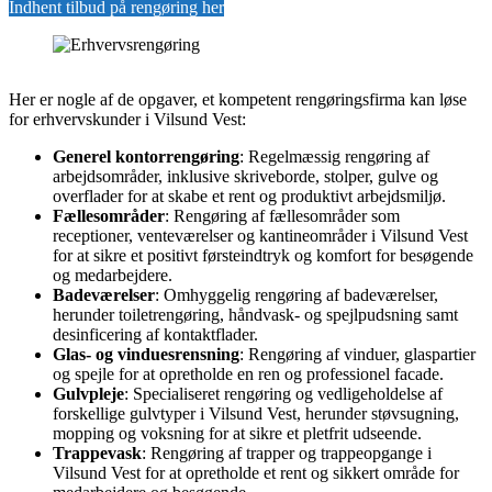
Indhent tilbud på rengøring her
Her er nogle af de opgaver, et kompetent rengøringsfirma kan løse
for erhvervskunder i Vilsund Vest:
Generel kontorrengøring
: Regelmæssig rengøring af
arbejdsområder, inklusive skriveborde, stolper, gulve og
overflader for at skabe et rent og produktivt arbejdsmiljø.
Fællesområder
: Rengøring af fællesområder som
receptioner, venteværelser og kantineområder i Vilsund Vest
for at sikre et positivt førsteindtryk og komfort for besøgende
og medarbejdere.
Badeværelser
: Omhyggelig rengøring af badeværelser,
herunder toiletrengøring, håndvask- og spejlpudsning samt
desinficering af kontaktflader.
Glas- og vinduesrensning
: Rengøring af vinduer, glaspartier
og spejle for at opretholde en ren og professionel facade.
Gulvpleje
: Specialiseret rengøring og vedligeholdelse af
forskellige gulvtyper i Vilsund Vest, herunder støvsugning,
mopping og voksning for at sikre et pletfrit udseende.
Trappevask
: Rengøring af trapper og trappeopgange i
Vilsund Vest for at opretholde et rent og sikkert område for