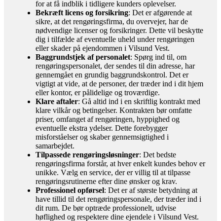
for at få indblik i tidligere kunders oplevelser.
Bekræft licens og forsikring
: Det er afgørende at
sikre, at det rengøringsfirma, du overvejer, har de
nødvendige licenser og forsikringer. Dette vil beskytte
dig i tilfælde af eventuelle uheld under rengøringen
eller skader på ejendommen i Vilsund Vest.
Baggrundstjek af personalet
: Spørg ind til, om
rengøringspersonalet, der sendes til din adresse, har
gennemgået en grundig baggrundskontrol. Det er
vigtigt at vide, at de personer, der træder ind i dit hjem
eller kontor, er pålidelige og troværdige.
Klare aftaler
: Gå altid ind i en skriftlig kontrakt med
klare vilkår og betingelser. Kontrakten bør omfatte
priser, omfanget af rengøringen, hyppighed og
eventuelle ekstra ydelser. Dette forebygger
misforståelser og skaber gennemsigtighed i
samarbejdet.
Tilpassede rengøringsløsninger
: Det bedste
rengøringsfirma forstår, at hver enkelt kundes behov er
unikke. Vælg en service, der er villig til at tilpasse
rengøringsrutinerne efter dine ønsker og krav.
Professionel opførsel
: Det er af største betydning at
have tillid til det rengøringspersonale, der træder ind i
dit rum. De bør optræde professionelt, udvise
høflighed og respektere dine ejendele i Vilsund Vest.