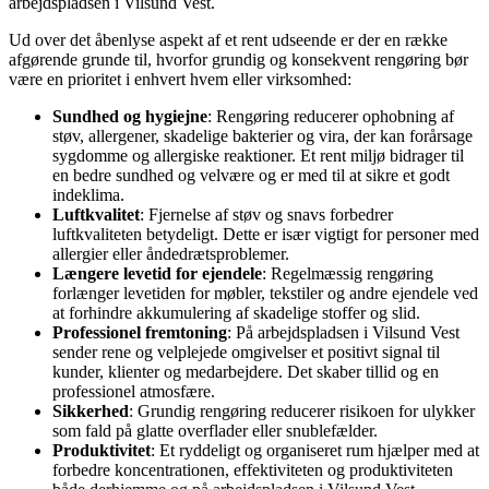
arbejdspladsen i Vilsund Vest.
Ud over det åbenlyse aspekt af et rent udseende er der en række
afgørende grunde til, hvorfor grundig og konsekvent rengøring bør
være en prioritet i enhvert hvem eller virksomhed:
Sundhed og hygiejne
: Rengøring reducerer ophobning af
støv, allergener, skadelige bakterier og vira, der kan forårsage
sygdomme og allergiske reaktioner. Et rent miljø bidrager til
en bedre sundhed og velvære og er med til at sikre et godt
indeklima.
Luftkvalitet
: Fjernelse af støv og snavs forbedrer
luftkvaliteten betydeligt. Dette er især vigtigt for personer med
allergier eller åndedrætsproblemer.
Længere levetid for ejendele
: Regelmæssig rengøring
forlænger levetiden for møbler, tekstiler og andre ejendele ved
at forhindre akkumulering af skadelige stoffer og slid.
Professionel fremtoning
: På arbejdspladsen i Vilsund Vest
sender rene og velplejede omgivelser et positivt signal til
kunder, klienter og medarbejdere. Det skaber tillid og en
professionel atmosfære.
Sikkerhed
: Grundig rengøring reducerer risikoen for ulykker
som fald på glatte overflader eller snublefælder.
Produktivitet
: Et ryddeligt og organiseret rum hjælper med at
forbedre koncentrationen, effektiviteten og produktiviteten