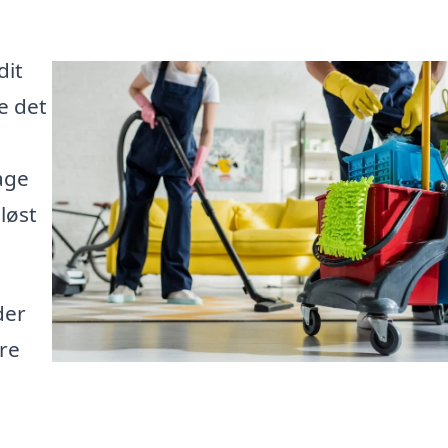
dit
e det
age
 løst
der
are