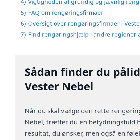
4)
Vigtigheden af grundig og jævnlig reng
5)
FAQ om rengøringsfirmaer
6)
Oversigt over rengøringsfirmaer i Vest
7)
Find rengøringshjælp i andre regioner
Sådan finder du pålid
Vester Nebel
Når du skal vælge den rette rengøring
Nebel, træffer du en betydningsfuld b
resultat, du ønsker, men også en følel