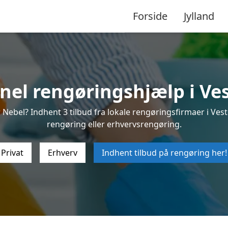
Forside
Jylland
nel rengøringshjælp i Ve
Nebel? Indhent 3 tilbud fra lokale rengøringsfirmaer i Veste
rengøring eller erhvervsrengøring.
Privat
Erhverv
Indhent tilbud på rengøring her!