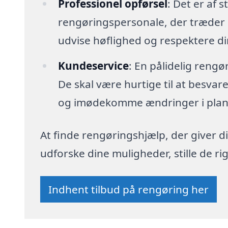
Professionel opførsel
: Det er af s
rengøringspersonale, der træder i
udvise høflighed og respektere di
Kundeservice
: En pålidelig reng
De skal være hurtige til at besva
og imødekomme ændringer i plan
At finde rengøringshjælp, der giver di
udforske dine muligheder, stille de 
Indhent tilbud på rengøring her