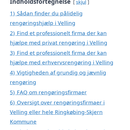
Indholdsfortegnelse
skjul
1)
Sådan finder du pålidelig
rengøringshjælp i Velling
2)
Find et professionelt firma der kan
hjælpe med privat rengøring i Velling
3)
Find et professionelt firma der kan
hjælpe med erhvervsrengøring i Velling
4)
Vigtigheden af grundig og jævnlig
rengøring
5)
FAQ om rengøringsfirmaer
6)
Oversigt over rengøringsfirmaer i
Velling eller hele Ringkøbing-Skjern
Kommune