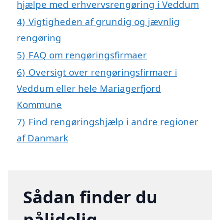
hjælpe med erhvervsrengøring i Veddum
4)
Vigtigheden af grundig og jævnlig
rengøring
5)
FAQ om rengøringsfirmaer
6)
Oversigt over rengøringsfirmaer i
Veddum eller hele Mariagerfjord
Kommune
7)
Find rengøringshjælp i andre regioner
af Danmark
Sådan finder du
pålidelig