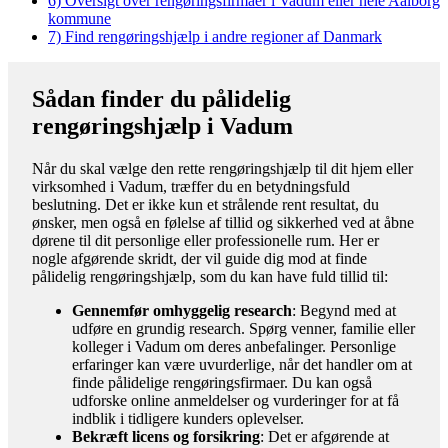
6)
Oversigt over rengøringsfirmaer i Vadum eller hele Aalborg
kommune
7)
Find rengøringshjælp i andre regioner af Danmark
Sådan finder du pålidelig
rengøringshjælp i Vadum
Når du skal vælge den rette rengøringshjælp til dit hjem eller
virksomhed i Vadum, træffer du en betydningsfuld
beslutning. Det er ikke kun et strålende rent resultat, du
ønsker, men også en følelse af tillid og sikkerhed ved at åbne
dørene til dit personlige eller professionelle rum. Her er
nogle afgørende skridt, der vil guide dig mod at finde
pålidelig rengøringshjælp, som du kan have fuld tillid til:
Gennemfør omhyggelig research
: Begynd med at
udføre en grundig research. Spørg venner, familie eller
kolleger i Vadum om deres anbefalinger. Personlige
erfaringer kan være uvurderlige, når det handler om at
finde pålidelige rengøringsfirmaer. Du kan også
udforske online anmeldelser og vurderinger for at få
indblik i tidligere kunders oplevelser.
Bekræft licens og forsikring
: Det er afgørende at