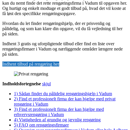
kan du nemt finde det rette rengøringsfirma i Vadum til opgaven her.
Og hurtigt og enkelt modtage et godt tilbud på, hvad det vil koste at
få løst den specifikke rengøringsopgave.
Hvordan du let finder rengøringshjælp, der er prisvenlig og
pålidelig, og som kan klare din opgave, vil du få vejledning til her
på siden.
Indhent 3 gratis og uforpligtende tilbud eller find en liste over
rengøringsfirmaer i Vadum og nærliggende områder længere nede
på siden.
Indhent tilbud på rengøring her
Indholdsfortegnelse
skjul
1)
Sådan finder du pålidelig rengøringshjælp i Vadum
2)
Find et professionelt firma der kan hjælpe med privat
rengøring i Vadum
3)
Find et professionelt firma der kan hjælpe med
erhvervsrengøring i Vadum
4)
Vigtigheden af grundig og jævnlig rengøring
5)
FAQ om rengøringsfirmaer