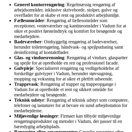
Generel kontorrengøring
: Regelmæssig rengøring af
arbejdsområder, inklusive skriveborde, stolper, gulve og
overflader for at skabe et rent og produktivt arbejdsmiljø.
Fællesområder
: Rengøring af fællesområder som
receptioner, venteværelser og kantineområder i Vadum for at
sikre et positivt førsteindtryk og komfort for besøgende og
medarbejdere.
Badeværelser
: Omhyggelig rengøring af badeværelser,
herunder toiletrengøring, håndvask- og spejlpudsning samt
desinficering af kontaktflader.
Glas- og vinduesrensning
: Rengøring af vinduer, glaspartier
og spejle for at opretholde en ren og professionel facade.
Gulvpleje
: Specialiseret rengøring og vedligeholdelse af
forskellige gulvtyper i Vadum, herunder støvsugning,
mopping og voksning for at sikre et pletfrit udseende.
Trappevask
: Rengøring af trapper og trappeopgange i
Vadum for at opretholde et rent og sikkert område for
medarbejdere og besøgende.
Teknisk udstyr
: Rengøring af teknisk udstyr som computere,
telefoner og tastaturer for at bevare en sund arbejdsstation for
medarbejderne.
Miljøvenlige løsninger
: Firmaer kan tilbyde miljøvenlige
rengøringsprodukter og metoder i Vadum, der passer til en
bæredygtig arbejdsplads.
Rengøring efter arrangementer
: Grundig rengøring efter