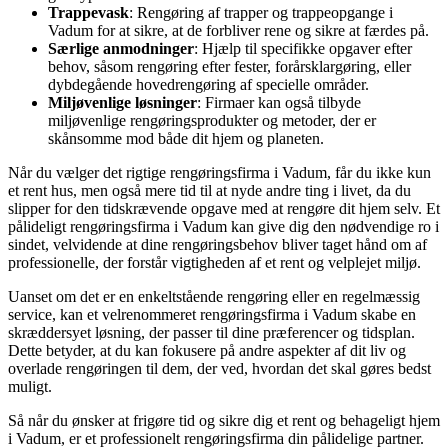
Trappevask
: Rengøring af trapper og trappeopgange i
Vadum for at sikre, at de forbliver rene og sikre at færdes på.
Særlige anmodninger
: Hjælp til specifikke opgaver efter
behov, såsom rengøring efter fester, forårsklargøring, eller
dybdegående hovedrengøring af specielle områder.
Miljøvenlige løsninger
: Firmaer kan også tilbyde
miljøvenlige rengøringsprodukter og metoder, der er
skånsomme mod både dit hjem og planeten.
Når du vælger det rigtige rengøringsfirma i Vadum, får du ikke kun
et rent hus, men også mere tid til at nyde andre ting i livet, da du
slipper for den tidskrævende opgave med at rengøre dit hjem selv. Et
pålideligt rengøringsfirma i Vadum kan give dig den nødvendige ro i
sindet, velvidende at dine rengøringsbehov bliver taget hånd om af
professionelle, der forstår vigtigheden af et rent og velplejet miljø.
Uanset om det er en enkeltstående rengøring eller en regelmæssig
service, kan et velrenommeret rengøringsfirma i Vadum skabe en
skræddersyet løsning, der passer til dine præferencer og tidsplan.
Dette betyder, at du kan fokusere på andre aspekter af dit liv og
overlade rengøringen til dem, der ved, hvordan det skal gøres bedst
muligt.
Så når du ønsker at frigøre tid og sikre dig et rent og behageligt hjem
i Vadum, er et professionelt rengøringsfirma din pålidelige partner.