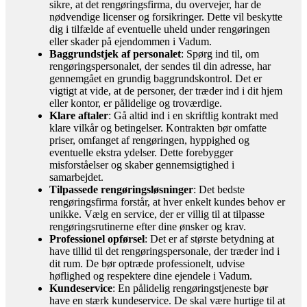
sikre, at det rengøringsfirma, du overvejer, har de
nødvendige licenser og forsikringer. Dette vil beskytte
dig i tilfælde af eventuelle uheld under rengøringen
eller skader på ejendommen i Vadum.
Baggrundstjek af personalet
: Spørg ind til, om
rengøringspersonalet, der sendes til din adresse, har
gennemgået en grundig baggrundskontrol. Det er
vigtigt at vide, at de personer, der træder ind i dit hjem
eller kontor, er pålidelige og troværdige.
Klare aftaler
: Gå altid ind i en skriftlig kontrakt med
klare vilkår og betingelser. Kontrakten bør omfatte
priser, omfanget af rengøringen, hyppighed og
eventuelle ekstra ydelser. Dette forebygger
misforståelser og skaber gennemsigtighed i
samarbejdet.
Tilpassede rengøringsløsninger
: Det bedste
rengøringsfirma forstår, at hver enkelt kundes behov er
unikke. Vælg en service, der er villig til at tilpasse
rengøringsrutinerne efter dine ønsker og krav.
Professionel opførsel
: Det er af største betydning at
have tillid til det rengøringspersonale, der træder ind i
dit rum. De bør optræde professionelt, udvise
høflighed og respektere dine ejendele i Vadum.
Kundeservice
: En pålidelig rengøringstjeneste bør
have en stærk kundeservice. De skal være hurtige til at