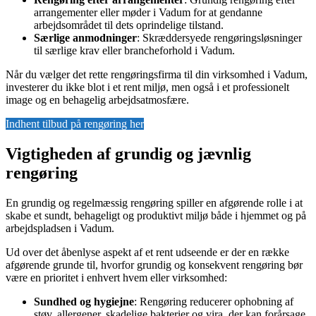
arrangementer eller møder i Vadum for at gendanne
arbejdsområdet til dets oprindelige tilstand.
Særlige anmodninger
: Skræddersyede rengøringsløsninger
til særlige krav eller brancheforhold i Vadum.
Når du vælger det rette rengøringsfirma til din virksomhed i Vadum,
investerer du ikke blot i et rent miljø, men også i et professionelt
image og en behagelig arbejdsatmosfære.
Indhent tilbud på rengøring her
Vigtigheden af grundig og jævnlig
rengøring
En grundig og regelmæssig rengøring spiller en afgørende rolle i at
skabe et sundt, behageligt og produktivt miljø både i hjemmet og på
arbejdspladsen i Vadum.
Ud over det åbenlyse aspekt af et rent udseende er der en række
afgørende grunde til, hvorfor grundig og konsekvent rengøring bør
være en prioritet i enhvert hvem eller virksomhed:
Sundhed og hygiejne
: Rengøring reducerer ophobning af
støv, allergener, skadelige bakterier og vira, der kan forårsage