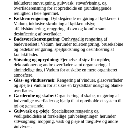
inkluderer støvsugning, gulvvask, støvafvisning, og
overfladerensning for at opretholde en grundlæggende
renlighed i hele hjemmet.
Køkkenrengøring
: Dybdegående rengøring af køkkenet i
Vadum, inklusive skrubning af køkkenudstyr,
affaldshåndtering, rengøring af ovn og komfur samt
desinficering af overflader.
Badeværelsesrengøring
: Omhyggelig rengøring af
badeværelset i Vadum, herunder toiletrengøring, brusekabine
og badekar rengøring, spejlpudsning og desinficering af
kontaktflader.
Støvning og oprydning
: Fjernelse af støv fra møbler,
dekorationer og andre overflader samt organisering af
almindelige ting i Vadum for at skabe en mere organiseret
atmosfære.
Glas- og vinduesvask
: Rengøring af vinduer, glasoverflader
og spejle i Vadum for at sikre en krystalklar udsigt og blanke
overflader.
Garderobe og skabe
: Organisering af skabe, rengøring af
indvendige overflader og hjælp til at opretholde et system til
tøj og genstande.
Gulvvask og -pleje
: Specialiseret rengøring og
vedligeholdelse af forskellige gulvbelægninger, herunder
støvsugning, mopping, vask og pleje af trægulve og andre
gulvtyper.