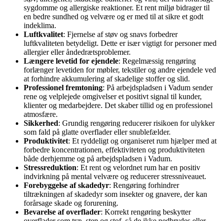
sygdomme og allergiske reaktioner. Et rent miljø bidrager til
en bedre sundhed og velvære og er med til at sikre et godt
indeklima.
Luftkvalitet
: Fjernelse af støv og snavs forbedrer
luftkvaliteten betydeligt. Dette er især vigtigt for personer med
allergier eller åndedrætsproblemer.
Længere levetid for ejendele
: Regelmæssig rengøring
forlænger levetiden for møbler, tekstiler og andre ejendele ved
at forhindre akkumulering af skadelige stoffer og slid.
Professionel fremtoning
: På arbejdspladsen i Vadum sender
rene og velplejede omgivelser et positivt signal til kunder,
klienter og medarbejdere. Det skaber tillid og en professionel
atmosfære.
Sikkerhed
: Grundig rengøring reducerer risikoen for ulykker
som fald på glatte overflader eller snublefælder.
Produktivitet
: Et ryddeligt og organiseret rum hjælper med at
forbedre koncentrationen, effektiviteten og produktiviteten
både derhjemme og på arbejdspladsen i Vadum.
Stressreduktion
: Et rent og velordnet rum har en positiv
indvirkning på mental velvære og reducerer stressniveauet.
Forebyggelse af skadedyr
: Rengøring forhindrer
tiltrækningen af skadedyr som insekter og gnavere, der kan
forårsage skade og forurening.
Bevarelse af overflader
: Korrekt rengøring beskytter
overflader som træ, sten og stof, så de ikke nedbrydes eller