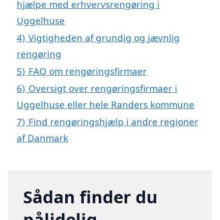
hjælpe med erhvervsrengøring i
Uggelhuse
4)
Vigtigheden af grundig og jævnlig
rengøring
5)
FAQ om rengøringsfirmaer
6)
Oversigt over rengøringsfirmaer i
Uggelhuse eller hele Randers kommune
7)
Find rengøringshjælp i andre regioner
af Danmark
Sådan finder du
pålidelig