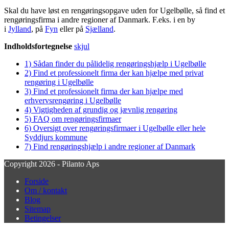
Skal du have løst en rengøringsopgave uden for Ugelbølle, så find et
rengøringsfirma i andre regioner af Danmark. F.eks. i en by
i
Jylland
, på
Fyn
eller på
Sjælland
.
Indholdsfortegnelse
skjul
1)
Sådan finder du pålidelig rengøringshjælp i Ugelbølle
2)
Find et professionelt firma der kan hjælpe med privat
rengøring i Ugelbølle
3)
Find et professionelt firma der kan hjælpe med
erhvervsrengøring i Ugelbølle
4)
Vigtigheden af grundig og jævnlig rengøring
5)
FAQ om rengøringsfirmaer
6)
Oversigt over rengøringsfirmaer i Ugelbølle eller hele
Syddjurs kommune
7)
Find rengøringshjælp i andre regioner af Danmark
Copyright 2026 - Pilanto Aps
Forside
Om / kontakt
Blog
Sitemap
Betingelser