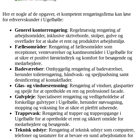
Her er nogle af de opgaver, et kompetent rengøringsfirma kan løse
for erhvervskunder i Ugelbølle:
Generel kontorrengøring
: Regelmæssig rengøring af
arbejdsområder, inklusive skriveborde, stolper, gulve og
overflader for at skabe et rent og produktivt arbejdsmiljø.
Fællesområder
: Rengøring af fællesområder som
receptioner, venteværelser og kantineområder i Ugelbølle for
at sikre et positivt førsteindtryk og komfort for besøgende og
medarbejdere.
Badeværelser
: Omhyggelig rengøring af badeværelser,
herunder toiletrengøring, håndvask- og spejlpudsning samt
desinficering af kontaktflader.
Glas- og vinduesrensning
: Rengøring af vinduer, glaspartier
og spejle for at opretholde en ren og professionel facade.
Gulvpleje
: Specialiseret rengøring og vedligeholdelse af
forskellige gulvtyper i Ugelbølle, herunder støvsugning,
mopping og voksning for at sikre et pletfrit udseende.
Trappevask
: Rengøring af trapper og trappeopgange i
Ugelbølle for at opretholde et rent og sikkert område for
medarbejdere og besøgende.
Teknisk udstyr
: Rengøring af teknisk udstyr som computere,
telefoner og tastaturer for at bevare en sund arbejdsstation for