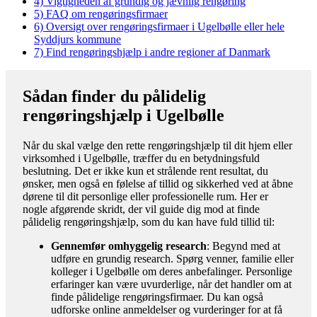
4)
Vigtigheden af grundig og jævnlig rengøring
5)
FAQ om rengøringsfirmaer
6)
Oversigt over rengøringsfirmaer i Ugelbølle eller hele
Syddjurs kommune
7)
Find rengøringshjælp i andre regioner af Danmark
Sådan finder du pålidelig
rengøringshjælp i Ugelbølle
Når du skal vælge den rette rengøringshjælp til dit hjem eller
virksomhed i Ugelbølle, træffer du en betydningsfuld
beslutning. Det er ikke kun et strålende rent resultat, du
ønsker, men også en følelse af tillid og sikkerhed ved at åbne
dørene til dit personlige eller professionelle rum. Her er
nogle afgørende skridt, der vil guide dig mod at finde
pålidelig rengøringshjælp, som du kan have fuld tillid til:
Gennemfør omhyggelig research
: Begynd med at
udføre en grundig research. Spørg venner, familie eller
kolleger i Ugelbølle om deres anbefalinger. Personlige
erfaringer kan være uvurderlige, når det handler om at
finde pålidelige rengøringsfirmaer. Du kan også
udforske online anmeldelser og vurderinger for at få