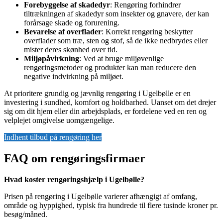
Forebyggelse af skadedyr
: Rengøring forhindrer
tiltrækningen af skadedyr som insekter og gnavere, der kan
forårsage skade og forurening.
Bevarelse af overflader
: Korrekt rengøring beskytter
overflader som træ, sten og stof, så de ikke nedbrydes eller
mister deres skønhed over tid.
Miljøpåvirkning
: Ved at bruge miljøvenlige
rengøringsmetoder og produkter kan man reducere den
negative indvirkning på miljøet.
At prioritere grundig og jævnlig rengøring i Ugelbølle er en
investering i sundhed, komfort og holdbarhed. Uanset om det drejer
sig om dit hjem eller din arbejdsplads, er fordelene ved en ren og
velplejet omgivelse uomgængelige.
Indhent tilbud på rengøring her
FAQ om rengøringsfirmaer
Hvad koster rengøringshjælp i Ugelbølle?
Prisen på rengøring i Ugelbølle varierer afhængigt af omfang,
område og hyppighed, typisk fra hundrede til flere tusinde kroner pr.
besøg/måned.