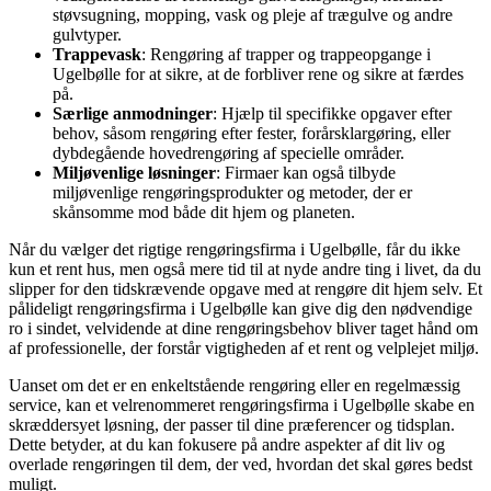
støvsugning, mopping, vask og pleje af trægulve og andre
gulvtyper.
Trappevask
: Rengøring af trapper og trappeopgange i
Ugelbølle for at sikre, at de forbliver rene og sikre at færdes
på.
Særlige anmodninger
: Hjælp til specifikke opgaver efter
behov, såsom rengøring efter fester, forårsklargøring, eller
dybdegående hovedrengøring af specielle områder.
Miljøvenlige løsninger
: Firmaer kan også tilbyde
miljøvenlige rengøringsprodukter og metoder, der er
skånsomme mod både dit hjem og planeten.
Når du vælger det rigtige rengøringsfirma i Ugelbølle, får du ikke
kun et rent hus, men også mere tid til at nyde andre ting i livet, da du
slipper for den tidskrævende opgave med at rengøre dit hjem selv. Et
pålideligt rengøringsfirma i Ugelbølle kan give dig den nødvendige
ro i sindet, velvidende at dine rengøringsbehov bliver taget hånd om
af professionelle, der forstår vigtigheden af et rent og velplejet miljø.
Uanset om det er en enkeltstående rengøring eller en regelmæssig
service, kan et velrenommeret rengøringsfirma i Ugelbølle skabe en
skræddersyet løsning, der passer til dine præferencer og tidsplan.
Dette betyder, at du kan fokusere på andre aspekter af dit liv og
overlade rengøringen til dem, der ved, hvordan det skal gøres bedst
muligt.