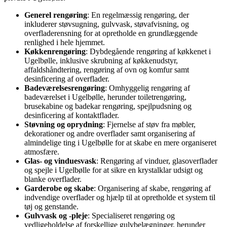
Generel rengøring
: En regelmæssig rengøring, der
inkluderer støvsugning, gulvvask, støvafvisning, og
overfladerensning for at opretholde en grundlæggende
renlighed i hele hjemmet.
Køkkenrengøring
: Dybdegående rengøring af køkkenet i
Ugelbølle, inklusive skrubning af køkkenudstyr,
affaldshåndtering, rengøring af ovn og komfur samt
desinficering af overflader.
Badeværelsesrengøring
: Omhyggelig rengøring af
badeværelset i Ugelbølle, herunder toiletrengøring,
brusekabine og badekar rengøring, spejlpudsning og
desinficering af kontaktflader.
Støvning og oprydning
: Fjernelse af støv fra møbler,
dekorationer og andre overflader samt organisering af
almindelige ting i Ugelbølle for at skabe en mere organiseret
atmosfære.
Glas- og vinduesvask
: Rengøring af vinduer, glasoverflader
og spejle i Ugelbølle for at sikre en krystalklar udsigt og
blanke overflader.
Garderobe og skabe
: Organisering af skabe, rengøring af
indvendige overflader og hjælp til at opretholde et system til
tøj og genstande.
Gulvvask og -pleje
: Specialiseret rengøring og
vedligeholdelse af forskellige gulvbelægninger, herunder