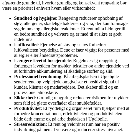
afgørende grunde til, hvorfor grundig og konsekvent rengøring bør
være en prioritet i enhvert hvem eller virksomhed:
Sundhed og hygiejne
: Rengøring reducerer ophobning af
støv, allergener, skadelige bakterier og vira, der kan forårsage
sygdomme og allergiske reaktioner. Et rent miljø bidrager til
en bedre sundhed og velvære og er med til at sikre et godt
indeklima.
Luftkvalitet
: Fjernelse af støv og snavs forbedrer
luftkvaliteten betydeligt. Dette er især vigtigt for personer med
allergier eller åndedrætsproblemer.
Længere levetid for ejendele
: Regelmæssig rengøring
forlænger levetiden for møbler, tekstiler og andre ejendele ved
at forhindre akkumulering af skadelige stoffer og slid.
Professionel fremtoning
: På arbejdspladsen i Ugelbølle
sender rene og velplejede omgivelser et positivt signal til
kunder, klienter og medarbejdere. Det skaber tillid og en
professionel atmosfære.
Sikkerhed
: Grundig rengøring reducerer risikoen for ulykker
som fald på glatte overflader eller snublefælder.
Produktivitet
: Et ryddeligt og organiseret rum hjælper med at
forbedre koncentrationen, effektiviteten og produktiviteten
både derhjemme og på arbejdspladsen i Ugelbølle.
Stressreduktion
: Et rent og velordnet rum har en positiv
indvirkning på mental velvære og reducerer stressniveauet.