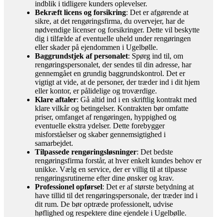
indblik i tidligere kunders oplevelser.
Bekræft licens og forsikring
: Det er afgørende at
sikre, at det rengøringsfirma, du overvejer, har de
nødvendige licenser og forsikringer. Dette vil beskytte
dig i tilfælde af eventuelle uheld under rengøringen
eller skader på ejendommen i Ugelbølle.
Baggrundstjek af personalet
: Spørg ind til, om
rengøringspersonalet, der sendes til din adresse, har
gennemgået en grundig baggrundskontrol. Det er
vigtigt at vide, at de personer, der træder ind i dit hjem
eller kontor, er pålidelige og troværdige.
Klare aftaler
: Gå altid ind i en skriftlig kontrakt med
klare vilkår og betingelser. Kontrakten bør omfatte
priser, omfanget af rengøringen, hyppighed og
eventuelle ekstra ydelser. Dette forebygger
misforståelser og skaber gennemsigtighed i
samarbejdet.
Tilpassede rengøringsløsninger
: Det bedste
rengøringsfirma forstår, at hver enkelt kundes behov er
unikke. Vælg en service, der er villig til at tilpasse
rengøringsrutinerne efter dine ønsker og krav.
Professionel opførsel
: Det er af største betydning at
have tillid til det rengøringspersonale, der træder ind i
dit rum. De bør optræde professionelt, udvise
høflighed og respektere dine ejendele i Ugelbølle.