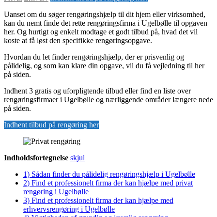
Uanset om du søger rengøringshjælp til dit hjem eller virksomhed,
kan du nemt finde det rette rengøringsfirma i Ugelbølle til opgaven
her. Og hurtigt og enkelt modtage et godt tilbud på, hvad det vil
koste at få løst den specifikke rengøringsopgave.
Hvordan du let finder rengøringshjælp, der er prisvenlig og
pålidelig, og som kan klare din opgave, vil du få vejledning til her
på siden.
Indhent 3 gratis og uforpligtende tilbud eller find en liste over
rengøringsfirmaer i Ugelbølle og nærliggende områder længere nede
på siden.
Indhent tilbud på rengøring her
Indholdsfortegnelse
skjul
1)
Sådan finder du pålidelig rengøringshjælp i Ugelbølle
2)
Find et professionelt firma der kan hjælpe med privat
rengøring i Ugelbølle
3)
Find et professionelt firma der kan hjælpe med
erhvervsrengøring i Ugelbølle