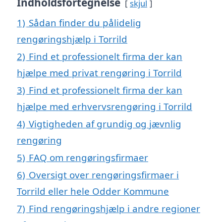
Indholdsfortegnelse
skjul
1)
Sådan finder du pålidelig
rengøringshjælp i Torrild
2)
Find et professionelt firma der kan
hjælpe med privat rengøring i Torrild
3)
Find et professionelt firma der kan
hjælpe med erhvervsrengøring i Torrild
4)
Vigtigheden af grundig og jævnlig
rengøring
5)
FAQ om rengøringsfirmaer
6)
Oversigt over rengøringsfirmaer i
Torrild eller hele Odder Kommune
7)
Find rengøringshjælp i andre regioner