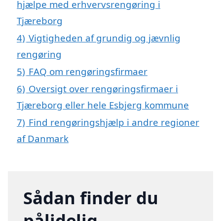
hjælpe med erhvervsrengøring i
Tjæreborg
4)
Vigtigheden af grundig og jævnlig
rengøring
5)
FAQ om rengøringsfirmaer
6)
Oversigt over rengøringsfirmaer i
Tjæreborg eller hele Esbjerg kommune
7)
Find rengøringshjælp i andre regioner
af Danmark
Sådan finder du
pålidelig