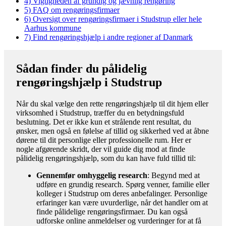
4)
Vigtigheden af grundig og jævnlig rengøring
5)
FAQ om rengøringsfirmaer
6)
Oversigt over rengøringsfirmaer i Studstrup eller hele
Aarhus kommune
7)
Find rengøringshjælp i andre regioner af Danmark
Sådan finder du pålidelig
rengøringshjælp i Studstrup
Når du skal vælge den rette rengøringshjælp til dit hjem eller
virksomhed i Studstrup, træffer du en betydningsfuld
beslutning. Det er ikke kun et strålende rent resultat, du
ønsker, men også en følelse af tillid og sikkerhed ved at åbne
dørene til dit personlige eller professionelle rum. Her er
nogle afgørende skridt, der vil guide dig mod at finde
pålidelig rengøringshjælp, som du kan have fuld tillid til:
Gennemfør omhyggelig research
: Begynd med at
udføre en grundig research. Spørg venner, familie eller
kolleger i Studstrup om deres anbefalinger. Personlige
erfaringer kan være uvurderlige, når det handler om at
finde pålidelige rengøringsfirmaer. Du kan også
udforske online anmeldelser og vurderinger for at få