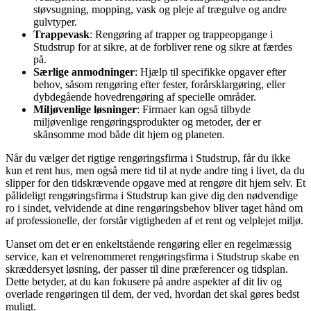
støvsugning, mopping, vask og pleje af trægulve og andre
gulvtyper.
Trappevask
: Rengøring af trapper og trappeopgange i
Studstrup for at sikre, at de forbliver rene og sikre at færdes
på.
Særlige anmodninger
: Hjælp til specifikke opgaver efter
behov, såsom rengøring efter fester, forårsklargøring, eller
dybdegående hovedrengøring af specielle områder.
Miljøvenlige løsninger
: Firmaer kan også tilbyde
miljøvenlige rengøringsprodukter og metoder, der er
skånsomme mod både dit hjem og planeten.
Når du vælger det rigtige rengøringsfirma i Studstrup, får du ikke
kun et rent hus, men også mere tid til at nyde andre ting i livet, da du
slipper for den tidskrævende opgave med at rengøre dit hjem selv. Et
pålideligt rengøringsfirma i Studstrup kan give dig den nødvendige
ro i sindet, velvidende at dine rengøringsbehov bliver taget hånd om
af professionelle, der forstår vigtigheden af et rent og velplejet miljø.
Uanset om det er en enkeltstående rengøring eller en regelmæssig
service, kan et velrenommeret rengøringsfirma i Studstrup skabe en
skræddersyet løsning, der passer til dine præferencer og tidsplan.
Dette betyder, at du kan fokusere på andre aspekter af dit liv og
overlade rengøringen til dem, der ved, hvordan det skal gøres bedst
muligt.