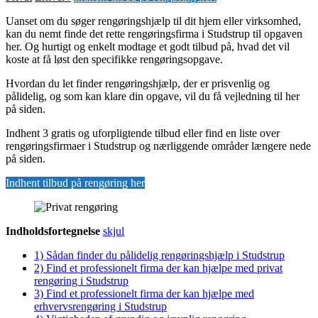
Uanset om du søger rengøringshjælp til dit hjem eller virksomhed,
kan du nemt finde det rette rengøringsfirma i Studstrup til opgaven
her. Og hurtigt og enkelt modtage et godt tilbud på, hvad det vil
koste at få løst den specifikke rengøringsopgave.
Hvordan du let finder rengøringshjælp, der er prisvenlig og
pålidelig, og som kan klare din opgave, vil du få vejledning til her
på siden.
Indhent 3 gratis og uforpligtende tilbud eller find en liste over
rengøringsfirmaer i Studstrup og nærliggende områder længere nede
på siden.
Indhent tilbud på rengøring her
Indholdsfortegnelse
skjul
1)
Sådan finder du pålidelig rengøringshjælp i Studstrup
2)
Find et professionelt firma der kan hjælpe med privat
rengøring i Studstrup
3)
Find et professionelt firma der kan hjælpe med
erhvervsrengøring i Studstrup