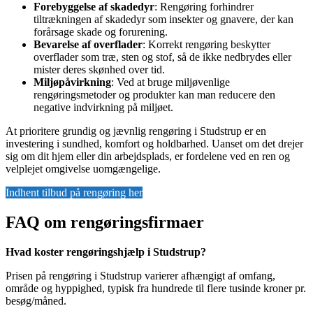
Forebyggelse af skadedyr
: Rengøring forhindrer
tiltrækningen af skadedyr som insekter og gnavere, der kan
forårsage skade og forurening.
Bevarelse af overflader
: Korrekt rengøring beskytter
overflader som træ, sten og stof, så de ikke nedbrydes eller
mister deres skønhed over tid.
Miljøpåvirkning
: Ved at bruge miljøvenlige
rengøringsmetoder og produkter kan man reducere den
negative indvirkning på miljøet.
At prioritere grundig og jævnlig rengøring i Studstrup er en
investering i sundhed, komfort og holdbarhed. Uanset om det drejer
sig om dit hjem eller din arbejdsplads, er fordelene ved en ren og
velplejet omgivelse uomgængelige.
Indhent tilbud på rengøring her
FAQ om rengøringsfirmaer
Hvad koster rengøringshjælp i Studstrup?
Prisen på rengøring i Studstrup varierer afhængigt af omfang,
område og hyppighed, typisk fra hundrede til flere tusinde kroner pr.
besøg/måned.