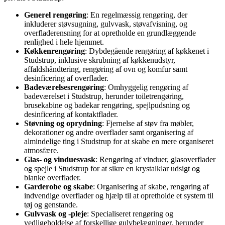
Generel rengøring
: En regelmæssig rengøring, der
inkluderer støvsugning, gulvvask, støvafvisning, og
overfladerensning for at opretholde en grundlæggende
renlighed i hele hjemmet.
Køkkenrengøring
: Dybdegående rengøring af køkkenet i
Studstrup, inklusive skrubning af køkkenudstyr,
affaldshåndtering, rengøring af ovn og komfur samt
desinficering af overflader.
Badeværelsesrengøring
: Omhyggelig rengøring af
badeværelset i Studstrup, herunder toiletrengøring,
brusekabine og badekar rengøring, spejlpudsning og
desinficering af kontaktflader.
Støvning og oprydning
: Fjernelse af støv fra møbler,
dekorationer og andre overflader samt organisering af
almindelige ting i Studstrup for at skabe en mere organiseret
atmosfære.
Glas- og vinduesvask
: Rengøring af vinduer, glasoverflader
og spejle i Studstrup for at sikre en krystalklar udsigt og
blanke overflader.
Garderobe og skabe
: Organisering af skabe, rengøring af
indvendige overflader og hjælp til at opretholde et system til
tøj og genstande.
Gulvvask og -pleje
: Specialiseret rengøring og
vedligeholdelse af forskellige gulvbelægninger, herunder