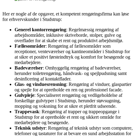
Her er nogle af de opgaver, et kompetent rengøringsfirma kan løse
for erhvervskunder i Studstrup:
Generel kontorrengøring
: Regelmæssig rengøring af
arbejdsområder, inklusive skriveborde, stolper, gulve og
overflader for at skabe et rent og produktivt arbejdsmiljø.
Fællesområder
: Rengøring af fællesområder som
receptioner, venteværelser og kantineområder i Studstrup for
at sikre et positivt førsteindtryk og komfort for besøgende og
medarbejdere.
Badeværelser
: Omhyggelig rengøring af badeværelser,
herunder toiletrengøring, håndvask- og spejlpudsning samt
desinficering af kontaktflader.
Glas- og vinduesrensning
: Rengøring af vinduer, glaspartier
og spejle for at opretholde en ren og professionel facade.
Gulvpleje
: Specialiseret rengøring og vedligeholdelse af
forskellige gulvtyper i Studstrup, herunder støvsugning,
mopping og voksning for at sikre et pletfrit udseende.
Trappevask
: Rengøring af trapper og trappeopgange i
Studstrup for at opretholde et rent og sikkert område for
medarbejdere og besøgende.
Teknisk udstyr
: Rengøring af teknisk udstyr som computere,
telefoner og tastaturer for at bevare en sund arbejdsstation for