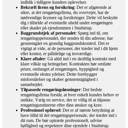
indblik i tidligere kunders oplevelser.
Bekræft licens og forsikring
: Det er afgørende at
sikre, at det rengøringsfirma, du overvejer, har de
nødvendige licenser og forsikringer. Dette vil beskytte
dig i tilfælde af eventuelle uheld under rengøringen
eller skader på ejendommen i Studstrup.
Baggrundstjek af personalet
: Spørg ind til, om
rengøringspersonalet, der sendes til din adresse, har
gennemgået en grundig baggrundskontrol. Det er
vigtigt at vide, at de personer, der træder ind i dit hjem
eller kontor, er pålidelige og troværdige.
Klare aftaler
: Gå altid ind i en skriftlig kontrakt med
klare vilkår og betingelser. Kontrakten bør omfatte
priser, omfanget af rengøringen, hyppighed og
eventuelle ekstra ydelser. Dette forebygger
misforståelser og skaber gennemsigtighed i
samarbejdet.
Tilpassede rengøringsløsninger
: Det bedste
rengøringsfirma forstår, at hver enkelt kundes behov er
unikke. Vælg en service, der er villig til at tilpasse
rengøringsrutinerne efter dine ønsker og krav.
Professionel opførsel
: Det er af største betydning at
have tillid til det rengøringspersonale, der træder ind i
dit rum. De bør optræde professionelt, udvise
høflighed og respektere dine ejendele i Studstrup.