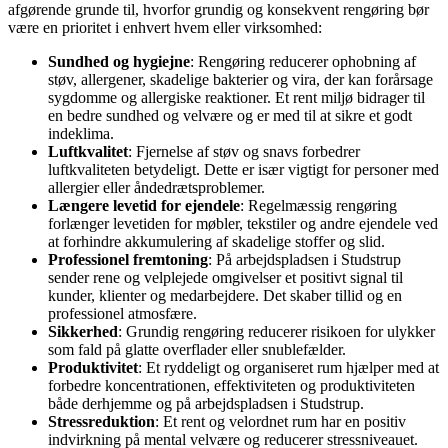
afgørende grunde til, hvorfor grundig og konsekvent rengøring bør
være en prioritet i enhvert hvem eller virksomhed:
Sundhed og hygiejne
: Rengøring reducerer ophobning af
støv, allergener, skadelige bakterier og vira, der kan forårsage
sygdomme og allergiske reaktioner. Et rent miljø bidrager til
en bedre sundhed og velvære og er med til at sikre et godt
indeklima.
Luftkvalitet
: Fjernelse af støv og snavs forbedrer
luftkvaliteten betydeligt. Dette er især vigtigt for personer med
allergier eller åndedrætsproblemer.
Længere levetid for ejendele
: Regelmæssig rengøring
forlænger levetiden for møbler, tekstiler og andre ejendele ved
at forhindre akkumulering af skadelige stoffer og slid.
Professionel fremtoning
: På arbejdspladsen i Studstrup
sender rene og velplejede omgivelser et positivt signal til
kunder, klienter og medarbejdere. Det skaber tillid og en
professionel atmosfære.
Sikkerhed
: Grundig rengøring reducerer risikoen for ulykker
som fald på glatte overflader eller snublefælder.
Produktivitet
: Et ryddeligt og organiseret rum hjælper med at
forbedre koncentrationen, effektiviteten og produktiviteten
både derhjemme og på arbejdspladsen i Studstrup.
Stressreduktion
: Et rent og velordnet rum har en positiv
indvirkning på mental velvære og reducerer stressniveauet.