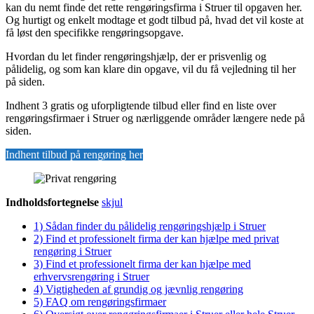
kan du nemt finde det rette rengøringsfirma i Struer til opgaven her.
Og hurtigt og enkelt modtage et godt tilbud på, hvad det vil koste at
få løst den specifikke rengøringsopgave.
Hvordan du let finder rengøringshjælp, der er prisvenlig og
pålidelig, og som kan klare din opgave, vil du få vejledning til her
på siden.
Indhent 3 gratis og uforpligtende tilbud eller find en liste over
rengøringsfirmaer i Struer og nærliggende områder længere nede på
siden.
Indhent tilbud på rengøring her
Indholdsfortegnelse
skjul
1)
Sådan finder du pålidelig rengøringshjælp i Struer
2)
Find et professionelt firma der kan hjælpe med privat
rengøring i Struer
3)
Find et professionelt firma der kan hjælpe med
erhvervsrengøring i Struer
4)
Vigtigheden af grundig og jævnlig rengøring
5)
FAQ om rengøringsfirmaer