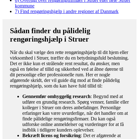
6)
Oversigt over rengøringsfirmaer i Struer eller hele Struer
kommune
7)
Find rengøringshjælp i andre regioner af Danmark
Sådan finder du pålidelig
rengøringshjælp i Struer
Når du skal vælge den rette rengøringshjælp til dit hjem eller
virksomhed i Struer, træffer du en betydningsfuld beslutning.
Det er ikke kun et strålende rent resultat, du ønsker, men
også en følelse af tillid og sikkerhed ved at åbne dørene til
dit personlige eller professionelle rum. Her er nogle
afgørende skridt, der vil guide dig mod at finde pålidelig
rengøringshjælp, som du kan have fuld tillid til:
Gennemfør omhyggelig research
: Begynd med at
udføre en grundig research. Spørg venner, familie eller
kolleger i Struer om deres anbefalinger. Personlige
erfaringer kan være uvurderlige, når det handler om at
finde pålidelige rengøringsfirmaer. Du kan også
udforske online anmeldelser og vurderinger for at få
indblik i tidligere kunders oplevelser.
Bekræft licens og forsikring
: Det er afgørende at