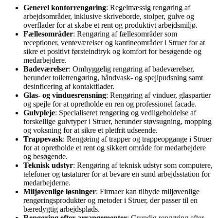
Generel kontorrengøring
: Regelmæssig rengøring af
arbejdsområder, inklusive skriveborde, stolper, gulve og
overflader for at skabe et rent og produktivt arbejdsmiljø.
Fællesområder
: Rengøring af fællesområder som
receptioner, venteværelser og kantineområder i Struer for at
sikre et positivt førsteindtryk og komfort for besøgende og
medarbejdere.
Badeværelser
: Omhyggelig rengøring af badeværelser,
herunder toiletrengøring, håndvask- og spejlpudsning samt
desinficering af kontaktflader.
Glas- og vinduesrensning
: Rengøring af vinduer, glaspartier
og spejle for at opretholde en ren og professionel facade.
Gulvpleje
: Specialiseret rengøring og vedligeholdelse af
forskellige gulvtyper i Struer, herunder støvsugning, mopping
og voksning for at sikre et pletfrit udseende.
Trappevask
: Rengøring af trapper og trappeopgange i Struer
for at opretholde et rent og sikkert område for medarbejdere
og besøgende.
Teknisk udstyr
: Rengøring af teknisk udstyr som computere,
telefoner og tastaturer for at bevare en sund arbejdsstation for
medarbejderne.
Miljøvenlige løsninger
: Firmaer kan tilbyde miljøvenlige
rengøringsprodukter og metoder i Struer, der passer til en
bæredygtig arbejdsplads.
Rengøring efter arrangementer
: Grundig rengøring efter