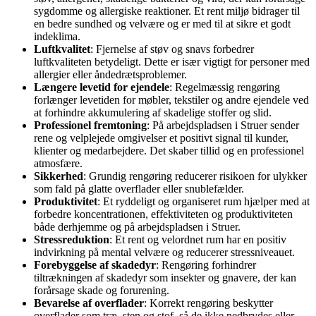
sygdomme og allergiske reaktioner. Et rent miljø bidrager til
en bedre sundhed og velvære og er med til at sikre et godt
indeklima.
Luftkvalitet
: Fjernelse af støv og snavs forbedrer
luftkvaliteten betydeligt. Dette er især vigtigt for personer med
allergier eller åndedrætsproblemer.
Længere levetid for ejendele
: Regelmæssig rengøring
forlænger levetiden for møbler, tekstiler og andre ejendele ved
at forhindre akkumulering af skadelige stoffer og slid.
Professionel fremtoning
: På arbejdspladsen i Struer sender
rene og velplejede omgivelser et positivt signal til kunder,
klienter og medarbejdere. Det skaber tillid og en professionel
atmosfære.
Sikkerhed
: Grundig rengøring reducerer risikoen for ulykker
som fald på glatte overflader eller snublefælder.
Produktivitet
: Et ryddeligt og organiseret rum hjælper med at
forbedre koncentrationen, effektiviteten og produktiviteten
både derhjemme og på arbejdspladsen i Struer.
Stressreduktion
: Et rent og velordnet rum har en positiv
indvirkning på mental velvære og reducerer stressniveauet.
Forebyggelse af skadedyr
: Rengøring forhindrer
tiltrækningen af skadedyr som insekter og gnavere, der kan
forårsage skade og forurening.
Bevarelse af overflader
: Korrekt rengøring beskytter
overflader som træ, sten og stof, så de ikke nedbrydes eller