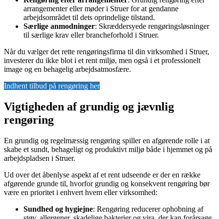
arrangementer eller møder i Struer for at gendanne
arbejdsområdet til dets oprindelige tilstand.
Særlige anmodninger
: Skræddersyede rengøringsløsninger
til særlige krav eller brancheforhold i Struer.
Når du vælger det rette rengøringsfirma til din virksomhed i Struer,
investerer du ikke blot i et rent miljø, men også i et professionelt
image og en behagelig arbejdsatmosfære.
Indhent tilbud på rengøring her
Vigtigheden af grundig og jævnlig
rengøring
En grundig og regelmæssig rengøring spiller en afgørende rolle i at
skabe et sundt, behageligt og produktivt miljø både i hjemmet og på
arbejdspladsen i Struer.
Ud over det åbenlyse aspekt af et rent udseende er der en række
afgørende grunde til, hvorfor grundig og konsekvent rengøring bør
være en prioritet i enhvert hvem eller virksomhed:
Sundhed og hygiejne
: Rengøring reducerer ophobning af
støv, allergener, skadelige bakterier og vira, der kan forårsage