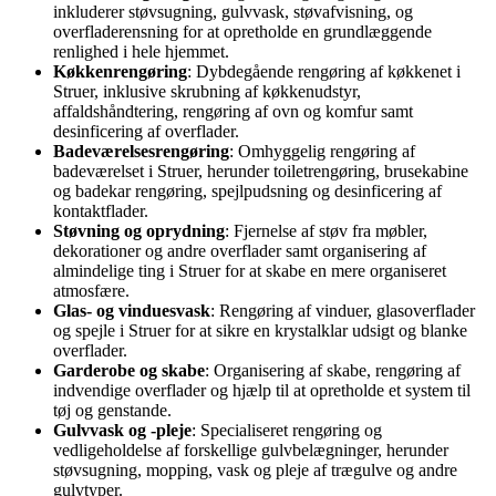
inkluderer støvsugning, gulvvask, støvafvisning, og
overfladerensning for at opretholde en grundlæggende
renlighed i hele hjemmet.
Køkkenrengøring
: Dybdegående rengøring af køkkenet i
Struer, inklusive skrubning af køkkenudstyr,
affaldshåndtering, rengøring af ovn og komfur samt
desinficering af overflader.
Badeværelsesrengøring
: Omhyggelig rengøring af
badeværelset i Struer, herunder toiletrengøring, brusekabine
og badekar rengøring, spejlpudsning og desinficering af
kontaktflader.
Støvning og oprydning
: Fjernelse af støv fra møbler,
dekorationer og andre overflader samt organisering af
almindelige ting i Struer for at skabe en mere organiseret
atmosfære.
Glas- og vinduesvask
: Rengøring af vinduer, glasoverflader
og spejle i Struer for at sikre en krystalklar udsigt og blanke
overflader.
Garderobe og skabe
: Organisering af skabe, rengøring af
indvendige overflader og hjælp til at opretholde et system til
tøj og genstande.
Gulvvask og -pleje
: Specialiseret rengøring og
vedligeholdelse af forskellige gulvbelægninger, herunder
støvsugning, mopping, vask og pleje af trægulve og andre
gulvtyper.