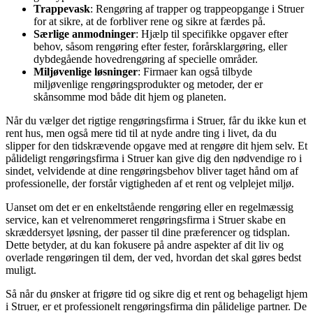
Trappevask
: Rengøring af trapper og trappeopgange i Struer
for at sikre, at de forbliver rene og sikre at færdes på.
Særlige anmodninger
: Hjælp til specifikke opgaver efter
behov, såsom rengøring efter fester, forårsklargøring, eller
dybdegående hovedrengøring af specielle områder.
Miljøvenlige løsninger
: Firmaer kan også tilbyde
miljøvenlige rengøringsprodukter og metoder, der er
skånsomme mod både dit hjem og planeten.
Når du vælger det rigtige rengøringsfirma i Struer, får du ikke kun et
rent hus, men også mere tid til at nyde andre ting i livet, da du
slipper for den tidskrævende opgave med at rengøre dit hjem selv. Et
pålideligt rengøringsfirma i Struer kan give dig den nødvendige ro i
sindet, velvidende at dine rengøringsbehov bliver taget hånd om af
professionelle, der forstår vigtigheden af et rent og velplejet miljø.
Uanset om det er en enkeltstående rengøring eller en regelmæssig
service, kan et velrenommeret rengøringsfirma i Struer skabe en
skræddersyet løsning, der passer til dine præferencer og tidsplan.
Dette betyder, at du kan fokusere på andre aspekter af dit liv og
overlade rengøringen til dem, der ved, hvordan det skal gøres bedst
muligt.
Så når du ønsker at frigøre tid og sikre dig et rent og behageligt hjem
i Struer, er et professionelt rengøringsfirma din pålidelige partner. De