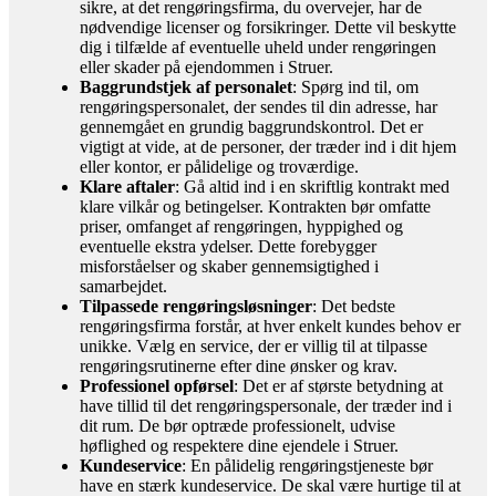
sikre, at det rengøringsfirma, du overvejer, har de
nødvendige licenser og forsikringer. Dette vil beskytte
dig i tilfælde af eventuelle uheld under rengøringen
eller skader på ejendommen i Struer.
Baggrundstjek af personalet
: Spørg ind til, om
rengøringspersonalet, der sendes til din adresse, har
gennemgået en grundig baggrundskontrol. Det er
vigtigt at vide, at de personer, der træder ind i dit hjem
eller kontor, er pålidelige og troværdige.
Klare aftaler
: Gå altid ind i en skriftlig kontrakt med
klare vilkår og betingelser. Kontrakten bør omfatte
priser, omfanget af rengøringen, hyppighed og
eventuelle ekstra ydelser. Dette forebygger
misforståelser og skaber gennemsigtighed i
samarbejdet.
Tilpassede rengøringsløsninger
: Det bedste
rengøringsfirma forstår, at hver enkelt kundes behov er
unikke. Vælg en service, der er villig til at tilpasse
rengøringsrutinerne efter dine ønsker og krav.
Professionel opførsel
: Det er af største betydning at
have tillid til det rengøringspersonale, der træder ind i
dit rum. De bør optræde professionelt, udvise
høflighed og respektere dine ejendele i Struer.
Kundeservice
: En pålidelig rengøringstjeneste bør
have en stærk kundeservice. De skal være hurtige til at