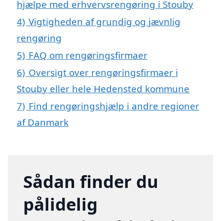
hjælpe med erhvervsrengøring i Stouby
4)
Vigtigheden af grundig og jævnlig
rengøring
5)
FAQ om rengøringsfirmaer
6)
Oversigt over rengøringsfirmaer i
Stouby eller hele Hedensted kommune
7)
Find rengøringshjælp i andre regioner
af Danmark
Sådan finder du
pålidelig