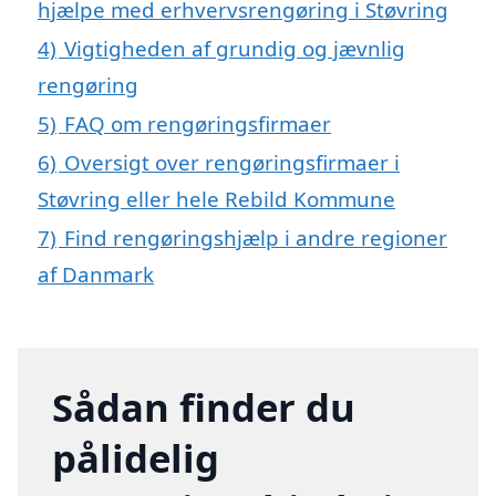
hjælpe med erhvervsrengøring i Støvring
4)
Vigtigheden af grundig og jævnlig
rengøring
5)
FAQ om rengøringsfirmaer
6)
Oversigt over rengøringsfirmaer i
Støvring eller hele Rebild Kommune
7)
Find rengøringshjælp i andre regioner
af Danmark
Sådan finder du
pålidelig