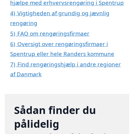
hjælpe med erhvervsrengøring i Spentrup
4)
Vigtigheden af grundig og jævnlig
rengøring
5)
FAQ om rengøringsfirmaer
6)
Oversigt over rengøringsfirmaer i
Spentrup eller hele Randers kommune
7)
Find rengøringshjælp i andre regioner
af Danmark
Sådan finder du
pålidelig