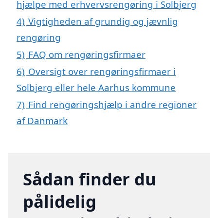
hjælpe med erhvervsrengøring i Solbjerg
4)
Vigtigheden af grundig og jævnlig
rengøring
5)
FAQ om rengøringsfirmaer
6)
Oversigt over rengøringsfirmaer i
Solbjerg eller hele Aarhus kommune
7)
Find rengøringshjælp i andre regioner
af Danmark
Sådan finder du
pålidelig