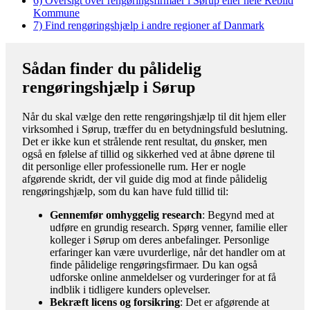
6)
Oversigt over rengøringsfirmaer i Sørup eller hele Rebild
Kommune
7)
Find rengøringshjælp i andre regioner af Danmark
Sådan finder du pålidelig
rengøringshjælp i Sørup
Når du skal vælge den rette rengøringshjælp til dit hjem eller
virksomhed i Sørup, træffer du en betydningsfuld beslutning.
Det er ikke kun et strålende rent resultat, du ønsker, men
også en følelse af tillid og sikkerhed ved at åbne dørene til
dit personlige eller professionelle rum. Her er nogle
afgørende skridt, der vil guide dig mod at finde pålidelig
rengøringshjælp, som du kan have fuld tillid til:
Gennemfør omhyggelig research
: Begynd med at
udføre en grundig research. Spørg venner, familie eller
kolleger i Sørup om deres anbefalinger. Personlige
erfaringer kan være uvurderlige, når det handler om at
finde pålidelige rengøringsfirmaer. Du kan også
udforske online anmeldelser og vurderinger for at få
indblik i tidligere kunders oplevelser.
Bekræft licens og forsikring
: Det er afgørende at