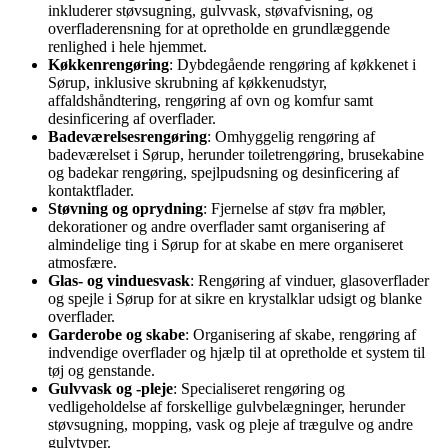
inkluderer støvsugning, gulvvask, støvafvisning, og
overfladerensning for at opretholde en grundlæggende
renlighed i hele hjemmet.
Køkkenrengøring
: Dybdegående rengøring af køkkenet i
Sørup, inklusive skrubning af køkkenudstyr,
affaldshåndtering, rengøring af ovn og komfur samt
desinficering af overflader.
Badeværelsesrengøring
: Omhyggelig rengøring af
badeværelset i Sørup, herunder toiletrengøring, brusekabine
og badekar rengøring, spejlpudsning og desinficering af
kontaktflader.
Støvning og oprydning
: Fjernelse af støv fra møbler,
dekorationer og andre overflader samt organisering af
almindelige ting i Sørup for at skabe en mere organiseret
atmosfære.
Glas- og vinduesvask
: Rengøring af vinduer, glasoverflader
og spejle i Sørup for at sikre en krystalklar udsigt og blanke
overflader.
Garderobe og skabe
: Organisering af skabe, rengøring af
indvendige overflader og hjælp til at opretholde et system til
tøj og genstande.
Gulvvask og -pleje
: Specialiseret rengøring og
vedligeholdelse af forskellige gulvbelægninger, herunder
støvsugning, mopping, vask og pleje af trægulve og andre
gulvtyper.