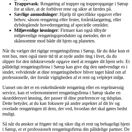
Trappevask
: Rengøring af trapper og trappeopgange i Sørup
for at sikre, at de forbliver rene og sikre at færdes på.
Særlige anmodninger
: Hjælp til specifikke opgaver efter
behov, såsom rengøring efter fester, forårsklargøring, eller
dybdegående hovedrengøring af specielle områder.
Miljøvenlige løsninger
: Firmaer kan også tilbyde
miljøvenlige rengøringsprodukter og metoder, der er
skånsomme mod både dit hjem og planeten.
Når du vælger det rigtige rengøringsfirma i Sørup, får du ikke kun et
rent hus, men også mere tid til at nyde andre ting i livet, da du
slipper for den tidskrævende opgave med at rengøre dit hjem selv. Et
pålideligt rengøringsfirma i Sørup kan give dig den nødvendige ro i
sindet, velvidende at dine rengøringsbehov bliver taget hånd om af
professionelle, der forstår vigtigheden af et rent og velplejet miljø.
Uanset om det er en enkeltstående rengøring eller en regelmæssig
service, kan et velrenommeret rengøringsfirma i Sørup skabe en
skræddersyet løsning, der passer til dine præferencer og tidsplan.
Dette betyder, at du kan fokusere på andre aspekter af dit liv og
overlade rengøringen til dem, der ved, hvordan det skal gøres bedst
muligt.
Så når du ønsker at frigøre tid og sikre dig et rent og behageligt hjem
i Sørup, er et professionelt rengøringsfirma din pålidelige partner. De