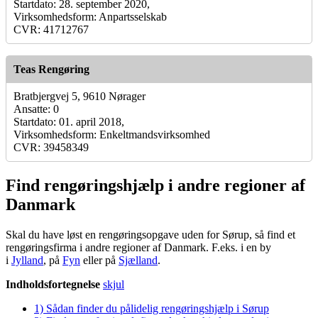
Startdato: 28. september 2020,
Virksomhedsform: Anpartsselskab
CVR: 41712767
Teas Rengøring
Bratbjergvej 5, 9610 Nørager
Ansatte: 0
Startdato: 01. april 2018,
Virksomhedsform: Enkeltmandsvirksomhed
CVR: 39458349
Find rengøringshjælp i andre regioner af
Danmark
Skal du have løst en rengøringsopgave uden for Sørup, så find et
rengøringsfirma i andre regioner af Danmark. F.eks. i en by
i
Jylland
, på
Fyn
eller på
Sjælland
.
Indholdsfortegnelse
skjul
1)
Sådan finder du pålidelig rengøringshjælp i Sørup