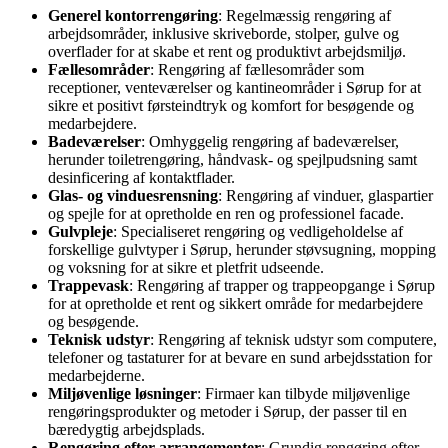
Generel kontorrengøring
: Regelmæssig rengøring af
arbejdsområder, inklusive skriveborde, stolper, gulve og
overflader for at skabe et rent og produktivt arbejdsmiljø.
Fællesområder
: Rengøring af fællesområder som
receptioner, venteværelser og kantineområder i Sørup for at
sikre et positivt førsteindtryk og komfort for besøgende og
medarbejdere.
Badeværelser
: Omhyggelig rengøring af badeværelser,
herunder toiletrengøring, håndvask- og spejlpudsning samt
desinficering af kontaktflader.
Glas- og vinduesrensning
: Rengøring af vinduer, glaspartier
og spejle for at opretholde en ren og professionel facade.
Gulvpleje
: Specialiseret rengøring og vedligeholdelse af
forskellige gulvtyper i Sørup, herunder støvsugning, mopping
og voksning for at sikre et pletfrit udseende.
Trappevask
: Rengøring af trapper og trappeopgange i Sørup
for at opretholde et rent og sikkert område for medarbejdere
og besøgende.
Teknisk udstyr
: Rengøring af teknisk udstyr som computere,
telefoner og tastaturer for at bevare en sund arbejdsstation for
medarbejderne.
Miljøvenlige løsninger
: Firmaer kan tilbyde miljøvenlige
rengøringsprodukter og metoder i Sørup, der passer til en
bæredygtig arbejdsplads.
Rengøring efter arrangementer
: Grundig rengøring efter