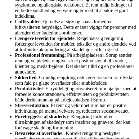
sygdomme og allergiske reaktioner. Et rent miljø bidrager til
en bedre sundhed og velvære og er med til at sikre et godt
indeklima.
Luftkvalitet
: Fjernelse af støv og snavs forbedrer
luftkvaliteten betydeligt. Dette er især vigtigt for personer med
allergier eller åndedrætsproblemer.
Længere levetid for ejendele
: Regelmæssig rengøring
forlænger levetiden for møbler, tekstiler og andre ejendele ved
at forhindre akkumulering af skadelige stoffer og slid.
Professionel fremtoning
: På arbejdspladsen i Sørup sender
rene og velplejede omgivelser et positivt signal til kunder,
klienter og medarbejdere. Det skaber tillid og en professionel
atmosfære.
Sikkerhed
: Grundig rengøring reducerer risikoen for ulykker
som fald på glatte overflader eller snublefælder.
Produktivitet
: Et ryddeligt og organiseret rum hjælper med at
forbedre koncentrationen, effektiviteten og produktiviteten
både derhjemme og på arbejdspladsen i Sørup.
Stressreduktion
: Et rent og velordnet rum har en positiv
indvirkning på mental velvære og reducerer stressniveauet.
Forebyggelse af skadedyr
: Rengøring forhindrer
tiltrækningen af skadedyr som insekter og gnavere, der kan
forårsage skade og forurening.
Bevarelse af overflader
: Korrekt rengøring beskytter
overflader som træ, sten og stof, så de ikke nedbrydes eller