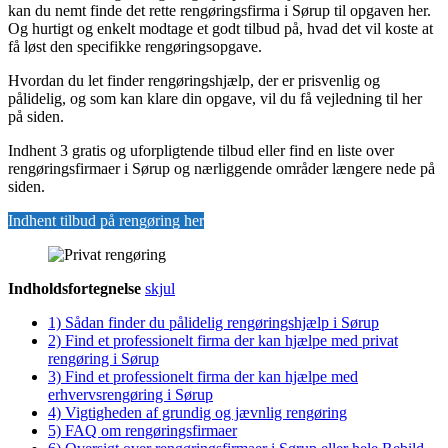
kan du nemt finde det rette rengøringsfirma i Sørup til opgaven her.
Og hurtigt og enkelt modtage et godt tilbud på, hvad det vil koste at
få løst den specifikke rengøringsopgave.
Hvordan du let finder rengøringshjælp, der er prisvenlig og
pålidelig, og som kan klare din opgave, vil du få vejledning til her
på siden.
Indhent 3 gratis og uforpligtende tilbud eller find en liste over
rengøringsfirmaer i Sørup og nærliggende områder længere nede på
siden.
Indhent tilbud på rengøring her
Indholdsfortegnelse
skjul
1)
Sådan finder du pålidelig rengøringshjælp i Sørup
2)
Find et professionelt firma der kan hjælpe med privat
rengøring i Sørup
3)
Find et professionelt firma der kan hjælpe med
erhvervsrengøring i Sørup
4)
Vigtigheden af grundig og jævnlig rengøring
5)
FAQ om rengøringsfirmaer