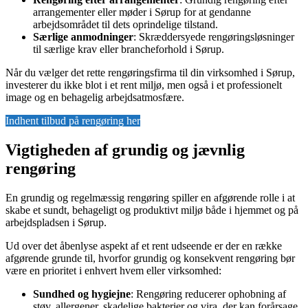
arrangementer eller møder i Sørup for at gendanne
arbejdsområdet til dets oprindelige tilstand.
Særlige anmodninger
: Skræddersyede rengøringsløsninger
til særlige krav eller brancheforhold i Sørup.
Når du vælger det rette rengøringsfirma til din virksomhed i Sørup,
investerer du ikke blot i et rent miljø, men også i et professionelt
image og en behagelig arbejdsatmosfære.
Indhent tilbud på rengøring her
Vigtigheden af grundig og jævnlig
rengøring
En grundig og regelmæssig rengøring spiller en afgørende rolle i at
skabe et sundt, behageligt og produktivt miljø både i hjemmet og på
arbejdspladsen i Sørup.
Ud over det åbenlyse aspekt af et rent udseende er der en række
afgørende grunde til, hvorfor grundig og konsekvent rengøring bør
være en prioritet i enhvert hvem eller virksomhed:
Sundhed og hygiejne
: Rengøring reducerer ophobning af
støv, allergener, skadelige bakterier og vira, der kan forårsage