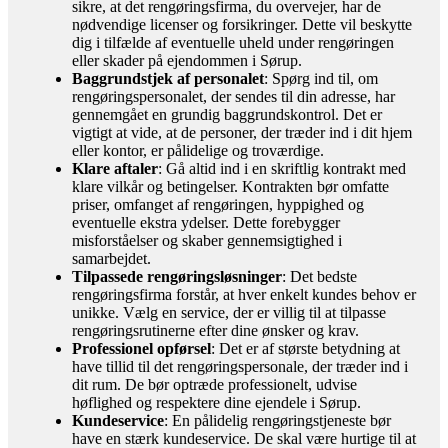
sikre, at det rengøringsfirma, du overvejer, har de
nødvendige licenser og forsikringer. Dette vil beskytte
dig i tilfælde af eventuelle uheld under rengøringen
eller skader på ejendommen i Sørup.
Baggrundstjek af personalet
: Spørg ind til, om
rengøringspersonalet, der sendes til din adresse, har
gennemgået en grundig baggrundskontrol. Det er
vigtigt at vide, at de personer, der træder ind i dit hjem
eller kontor, er pålidelige og troværdige.
Klare aftaler
: Gå altid ind i en skriftlig kontrakt med
klare vilkår og betingelser. Kontrakten bør omfatte
priser, omfanget af rengøringen, hyppighed og
eventuelle ekstra ydelser. Dette forebygger
misforståelser og skaber gennemsigtighed i
samarbejdet.
Tilpassede rengøringsløsninger
: Det bedste
rengøringsfirma forstår, at hver enkelt kundes behov er
unikke. Vælg en service, der er villig til at tilpasse
rengøringsrutinerne efter dine ønsker og krav.
Professionel opførsel
: Det er af største betydning at
have tillid til det rengøringspersonale, der træder ind i
dit rum. De bør optræde professionelt, udvise
høflighed og respektere dine ejendele i Sørup.
Kundeservice
: En pålidelig rengøringstjeneste bør
have en stærk kundeservice. De skal være hurtige til at