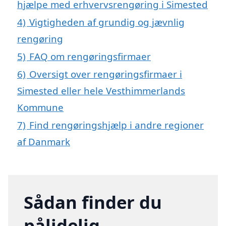
hjælpe med erhvervsrengøring i Simested
4)
Vigtigheden af grundig og jævnlig
rengøring
5)
FAQ om rengøringsfirmaer
6)
Oversigt over rengøringsfirmaer i
Simested eller hele Vesthimmerlands
Kommune
7)
Find rengøringshjælp i andre regioner
af Danmark
Sådan finder du
pålidelig