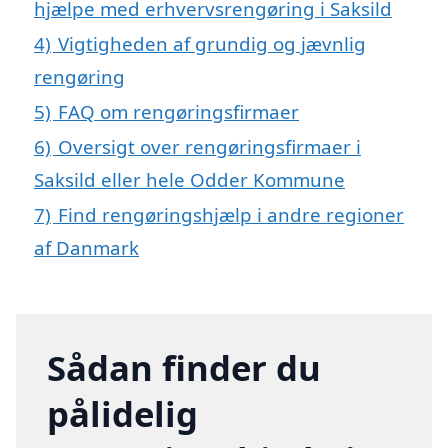
hjælpe med erhvervsrengøring i Saksild
4)
Vigtigheden af grundig og jævnlig
rengøring
5)
FAQ om rengøringsfirmaer
6)
Oversigt over rengøringsfirmaer i
Saksild eller hele Odder Kommune
7)
Find rengøringshjælp i andre regioner
af Danmark
Sådan finder du
pålidelig