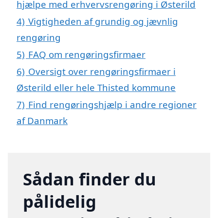
hjælpe med erhvervsrengøring i Østerild
4)
Vigtigheden af grundig og jævnlig
rengøring
5)
FAQ om rengøringsfirmaer
6)
Oversigt over rengøringsfirmaer i
Østerild eller hele Thisted kommune
7)
Find rengøringshjælp i andre regioner
af Danmark
Sådan finder du
pålidelig