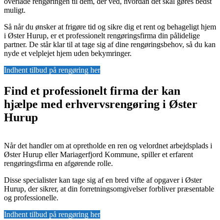
overlade rengøringen til dem, der ved, hvordan det skal gøres bedst
muligt.
Så når du ønsker at frigøre tid og sikre dig et rent og behageligt hjem
i Øster Hurup, er et professionelt rengøringsfirma din pålidelige
partner. De står klar til at tage sig af dine rengøringsbehov, så du kan
nyde et velplejet hjem uden bekymringer.
Indhent tilbud på rengøring her
Find et professionelt firma der kan
hjælpe med erhvervsrengøring i Øster
Hurup
Når det handler om at opretholde en ren og velordnet arbejdsplads i
Øster Hurup eller Mariagerfjord Kommune, spiller et erfarent
rengøringsfirma en afgørende rolle.
Disse specialister kan tage sig af en bred vifte af opgaver i Øster
Hurup, der sikrer, at din forretningsomgivelser forbliver præsentable
og professionelle.
Indhent tilbud på rengøring her