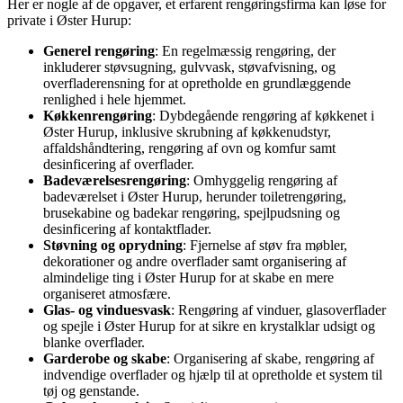
Her er nogle af de opgaver, et erfarent rengøringsfirma kan løse for
private i Øster Hurup:
Generel rengøring
: En regelmæssig rengøring, der
inkluderer støvsugning, gulvvask, støvafvisning, og
overfladerensning for at opretholde en grundlæggende
renlighed i hele hjemmet.
Køkkenrengøring
: Dybdegående rengøring af køkkenet i
Øster Hurup, inklusive skrubning af køkkenudstyr,
affaldshåndtering, rengøring af ovn og komfur samt
desinficering af overflader.
Badeværelsesrengøring
: Omhyggelig rengøring af
badeværelset i Øster Hurup, herunder toiletrengøring,
brusekabine og badekar rengøring, spejlpudsning og
desinficering af kontaktflader.
Støvning og oprydning
: Fjernelse af støv fra møbler,
dekorationer og andre overflader samt organisering af
almindelige ting i Øster Hurup for at skabe en mere
organiseret atmosfære.
Glas- og vinduesvask
: Rengøring af vinduer, glasoverflader
og spejle i Øster Hurup for at sikre en krystalklar udsigt og
blanke overflader.
Garderobe og skabe
: Organisering af skabe, rengøring af
indvendige overflader og hjælp til at opretholde et system til
tøj og genstande.