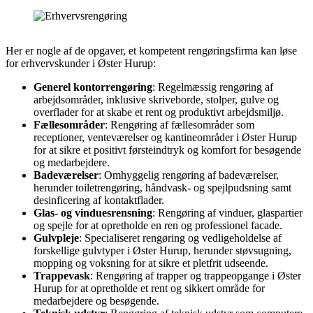
Her er nogle af de opgaver, et kompetent rengøringsfirma kan løse
for erhvervskunder i Øster Hurup:
Generel kontorrengøring
: Regelmæssig rengøring af
arbejdsområder, inklusive skriveborde, stolper, gulve og
overflader for at skabe et rent og produktivt arbejdsmiljø.
Fællesområder
: Rengøring af fællesområder som
receptioner, venteværelser og kantineområder i Øster Hurup
for at sikre et positivt førsteindtryk og komfort for besøgende
og medarbejdere.
Badeværelser
: Omhyggelig rengøring af badeværelser,
herunder toiletrengøring, håndvask- og spejlpudsning samt
desinficering af kontaktflader.
Glas- og vinduesrensning
: Rengøring af vinduer, glaspartier
og spejle for at opretholde en ren og professionel facade.
Gulvpleje
: Specialiseret rengøring og vedligeholdelse af
forskellige gulvtyper i Øster Hurup, herunder støvsugning,
mopping og voksning for at sikre et pletfrit udseende.
Trappevask
: Rengøring af trapper og trappeopgange i Øster
Hurup for at opretholde et rent og sikkert område for
medarbejdere og besøgende.