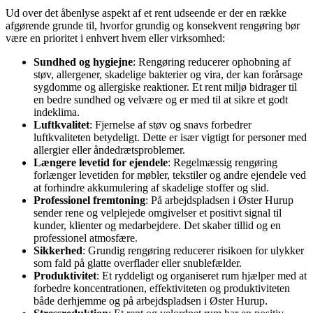
Ud over det åbenlyse aspekt af et rent udseende er der en række
afgørende grunde til, hvorfor grundig og konsekvent rengøring bør
være en prioritet i enhvert hvem eller virksomhed:
Sundhed og hygiejne
: Rengøring reducerer ophobning af
støv, allergener, skadelige bakterier og vira, der kan forårsage
sygdomme og allergiske reaktioner. Et rent miljø bidrager til
en bedre sundhed og velvære og er med til at sikre et godt
indeklima.
Luftkvalitet
: Fjernelse af støv og snavs forbedrer
luftkvaliteten betydeligt. Dette er især vigtigt for personer med
allergier eller åndedrætsproblemer.
Længere levetid for ejendele
: Regelmæssig rengøring
forlænger levetiden for møbler, tekstiler og andre ejendele ved
at forhindre akkumulering af skadelige stoffer og slid.
Professionel fremtoning
: På arbejdspladsen i Øster Hurup
sender rene og velplejede omgivelser et positivt signal til
kunder, klienter og medarbejdere. Det skaber tillid og en
professionel atmosfære.
Sikkerhed
: Grundig rengøring reducerer risikoen for ulykker
som fald på glatte overflader eller snublefælder.
Produktivitet
: Et ryddeligt og organiseret rum hjælper med at
forbedre koncentrationen, effektiviteten og produktiviteten
både derhjemme og på arbejdspladsen i Øster Hurup.