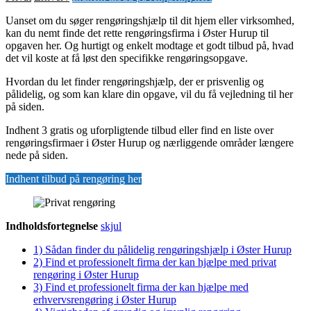
Uanset om du søger rengøringshjælp til dit hjem eller virksomhed,
kan du nemt finde det rette rengøringsfirma i Øster Hurup til
opgaven her. Og hurtigt og enkelt modtage et godt tilbud på, hvad
det vil koste at få løst den specifikke rengøringsopgave.
Hvordan du let finder rengøringshjælp, der er prisvenlig og
pålidelig, og som kan klare din opgave, vil du få vejledning til her
på siden.
Indhent 3 gratis og uforpligtende tilbud eller find en liste over
rengøringsfirmaer i Øster Hurup og nærliggende områder længere
nede på siden.
Indhent tilbud på rengøring her
Indholdsfortegnelse
skjul
1)
Sådan finder du pålidelig rengøringshjælp i Øster Hurup
2)
Find et professionelt firma der kan hjælpe med privat
rengøring i Øster Hurup
3)
Find et professionelt firma der kan hjælpe med
erhvervsrengøring i Øster Hurup