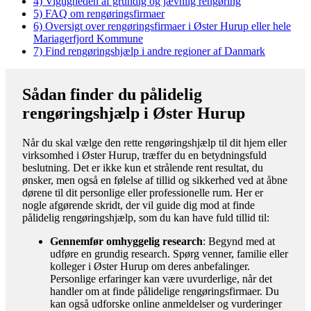
4)
Vigtigheden af grundig og jævnlig rengøring
5)
FAQ om rengøringsfirmaer
6)
Oversigt over rengøringsfirmaer i Øster Hurup eller hele
Mariagerfjord Kommune
7)
Find rengøringshjælp i andre regioner af Danmark
Sådan finder du pålidelig
rengøringshjælp i Øster Hurup
Når du skal vælge den rette rengøringshjælp til dit hjem eller
virksomhed i Øster Hurup, træffer du en betydningsfuld
beslutning. Det er ikke kun et strålende rent resultat, du
ønsker, men også en følelse af tillid og sikkerhed ved at åbne
dørene til dit personlige eller professionelle rum. Her er
nogle afgørende skridt, der vil guide dig mod at finde
pålidelig rengøringshjælp, som du kan have fuld tillid til:
Gennemfør omhyggelig research
: Begynd med at
udføre en grundig research. Spørg venner, familie eller
kolleger i Øster Hurup om deres anbefalinger.
Personlige erfaringer kan være uvurderlige, når det
handler om at finde pålidelige rengøringsfirmaer. Du
kan også udforske online anmeldelser og vurderinger