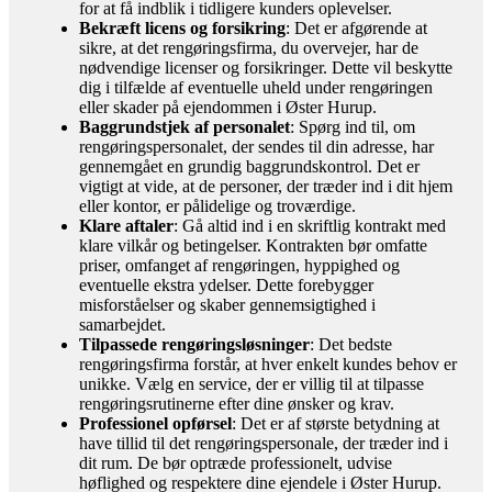
for at få indblik i tidligere kunders oplevelser.
Bekræft licens og forsikring
: Det er afgørende at
sikre, at det rengøringsfirma, du overvejer, har de
nødvendige licenser og forsikringer. Dette vil beskytte
dig i tilfælde af eventuelle uheld under rengøringen
eller skader på ejendommen i Øster Hurup.
Baggrundstjek af personalet
: Spørg ind til, om
rengøringspersonalet, der sendes til din adresse, har
gennemgået en grundig baggrundskontrol. Det er
vigtigt at vide, at de personer, der træder ind i dit hjem
eller kontor, er pålidelige og troværdige.
Klare aftaler
: Gå altid ind i en skriftlig kontrakt med
klare vilkår og betingelser. Kontrakten bør omfatte
priser, omfanget af rengøringen, hyppighed og
eventuelle ekstra ydelser. Dette forebygger
misforståelser og skaber gennemsigtighed i
samarbejdet.
Tilpassede rengøringsløsninger
: Det bedste
rengøringsfirma forstår, at hver enkelt kundes behov er
unikke. Vælg en service, der er villig til at tilpasse
rengøringsrutinerne efter dine ønsker og krav.
Professionel opførsel
: Det er af største betydning at
have tillid til det rengøringspersonale, der træder ind i
dit rum. De bør optræde professionelt, udvise
høflighed og respektere dine ejendele i Øster Hurup.