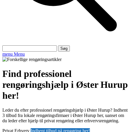
Søg
efter:
menu
Menu
Find professionel
rengøringshjælp i Øster Hurup
her!
Leder du efter professionel rengøringshjælp i Øster Hurup? Indhent
3 tilbud fra lokale rengøringsfirmaer i Øster Hurup her, uanset om
du leder efter hjælp til privat rengøring eller erhvervsrengøring.
Privat
Erhverv
Indhent tilbud på rengøring her!