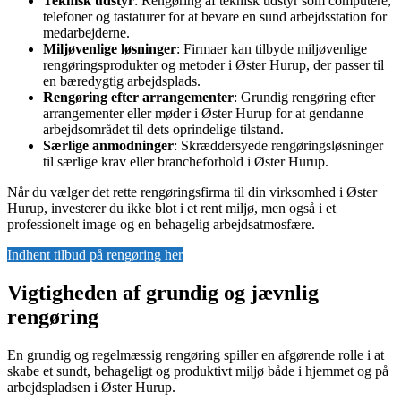
Teknisk udstyr
: Rengøring af teknisk udstyr som computere,
telefoner og tastaturer for at bevare en sund arbejdsstation for
medarbejderne.
Miljøvenlige løsninger
: Firmaer kan tilbyde miljøvenlige
rengøringsprodukter og metoder i Øster Hurup, der passer til
en bæredygtig arbejdsplads.
Rengøring efter arrangementer
: Grundig rengøring efter
arrangementer eller møder i Øster Hurup for at gendanne
arbejdsområdet til dets oprindelige tilstand.
Særlige anmodninger
: Skræddersyede rengøringsløsninger
til særlige krav eller brancheforhold i Øster Hurup.
Når du vælger det rette rengøringsfirma til din virksomhed i Øster
Hurup, investerer du ikke blot i et rent miljø, men også i et
professionelt image og en behagelig arbejdsatmosfære.
Indhent tilbud på rengøring her
Vigtigheden af grundig og jævnlig
rengøring
En grundig og regelmæssig rengøring spiller en afgørende rolle i at
skabe et sundt, behageligt og produktivt miljø både i hjemmet og på
arbejdspladsen i Øster Hurup.