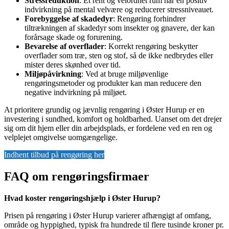
Stressreduktion
: Et rent og velordnet rum har en positiv
indvirkning på mental velvære og reducerer stressniveauet.
Forebyggelse af skadedyr
: Rengøring forhindrer
tiltrækningen af skadedyr som insekter og gnavere, der kan
forårsage skade og forurening.
Bevarelse af overflader
: Korrekt rengøring beskytter
overflader som træ, sten og stof, så de ikke nedbrydes eller
mister deres skønhed over tid.
Miljøpåvirkning
: Ved at bruge miljøvenlige
rengøringsmetoder og produkter kan man reducere den
negative indvirkning på miljøet.
At prioritere grundig og jævnlig rengøring i Øster Hurup er en
investering i sundhed, komfort og holdbarhed. Uanset om det drejer
sig om dit hjem eller din arbejdsplads, er fordelene ved en ren og
velplejet omgivelse uomgængelige.
Indhent tilbud på rengøring her
FAQ om rengøringsfirmaer
Hvad koster rengøringshjælp i Øster Hurup?
Prisen på rengøring i Øster Hurup varierer afhængigt af omfang,
område og hyppighed, typisk fra hundrede til flere tusinde kroner pr.