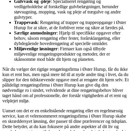
Gulvvask og -pleje
: Specialiseret rengøring og
vedligeholdelse af forskellige gulvbelægninger, herunder
støvsugning, mopping, vask og pleje af trægulve og andre
gulvtyper.
Trappevask
: Rengøring af trapper og trappeopgange i Øster
Hurup for at sikre, at de forbliver rene og sikre at færdes på.
Særlige anmodninger
: Hjælp til specifikke opgaver efter
behov, såsom rengøring efter fester, forårsklargøring, eller
dybdegående hovedrengøring af specielle områder.
Miljøvenlige løsninger
: Firmaer kan også tilbyde
miljøvenlige rengøringsprodukter og metoder, der er
skånsomme mod både dit hjem og planeten.
Når du vælger det rigtige rengøringsfirma i Øster Hurup, får du ikke
kun et rent hus, men også mere tid til at nyde andre ting i livet, da du
slipper for den tidskrævende opgave med at rengøre dit hjem selv. Et
pålideligt rengøringsfirma i Øster Hurup kan give dig den
nødvendige ro i sindet, velvidende at dine rengøringsbehov bliver
taget hånd om af professionelle, der forstår vigtigheden af et rent og
velplejet miljø.
Uanset om det er en enkeltstående rengøring eller en regelmæssig
service, kan et velrenommeret rengøringsfirma i Øster Hurup skabe
en skræddersyet løsning, der passer til dine præferencer og tidsplan.
Dette betyder, at du kan fokusere på andre aspekter af dit liv og