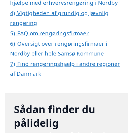
hjælpe med erhvervsrengøring i Nordby
4)
Vigtigheden af grundig og jævnlig
rengøring
5)
FAQ om rengøringsfirmaer
6)
Oversigt over rengøringsfirmaer i
Nordby eller hele Samsø Kommune
7)
Find rengøringshjælp i andre regioner
af Danmark
Sådan finder du
pålidelig