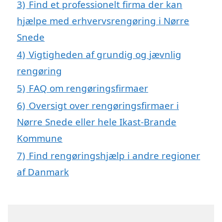
3)
Find et professionelt firma der kan
hjælpe med erhvervsrengøring i Nørre
Snede
4)
Vigtigheden af grundig og jævnlig
rengøring
5)
FAQ om rengøringsfirmaer
6)
Oversigt over rengøringsfirmaer i
Nørre Snede eller hele Ikast-Brande
Kommune
7)
Find rengøringshjælp i andre regioner
af Danmark