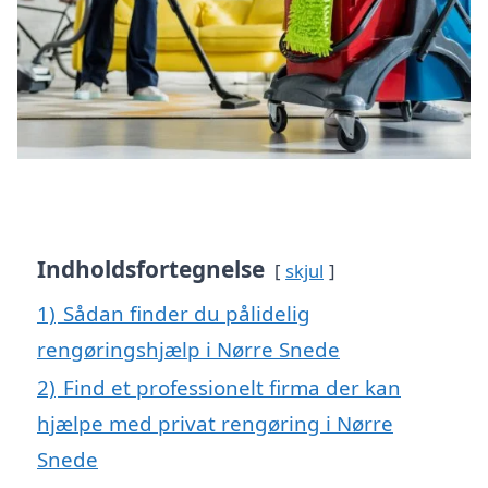
Indholdsfortegnelse
skjul
1)
Sådan finder du pålidelig
rengøringshjælp i Nørre Snede
2)
Find et professionelt firma der kan
hjælpe med privat rengøring i Nørre
Snede