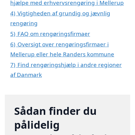
hjælpe med erhvervsrengøring i Mellerup
4)
Vigtigheden af grundig og jævnlig
rengøring
5)
FAQ om rengøringsfirmaer
6)
Oversigt over rengøringsfirmaer i
Mellerup eller hele Randers kommune
7)
Find rengøringshjælp i andre regioner
af Danmark
Sådan finder du
pålidelig